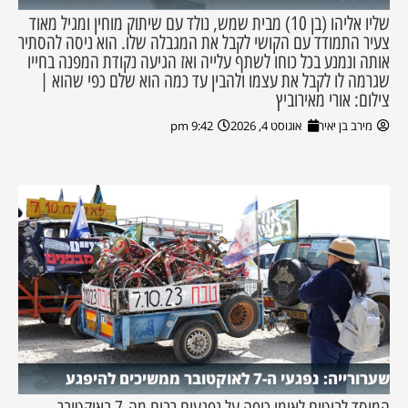
שליו אליהו (בן 10) מבית שמש, נולד עם שיתוק מוחין ומגיל מאוד
צעיר התמודד עם הקושי לקבל את המגבלה שלו. הוא ניסה להסתיר
אותה ונמנע בכל כוחו לשתף עלייה ואז הגיעה נקודת המפנה בחייו
שגרמה לו לקבל את עצמו ולהבין עד כמה הוא שלם כפי שהוא |
צילום: אורי מאירוביץ
מירב בן יאיר
אוגוסט 4, 2026
9:42 pm
שערורייה: נפגעי ה-7 לאוקטובר ממשיכים להיפגע
המוסד לביטוח לאומי כופה על נפגעים רבים מה-7 באוקטובר