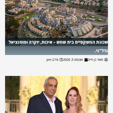
שכונת המשקפיים בית שמש – איכות, יוקרה ופוטנציאל
נדל"ני.
מאור בן חיים
אוגוסט 5, 2026
2:16 pm