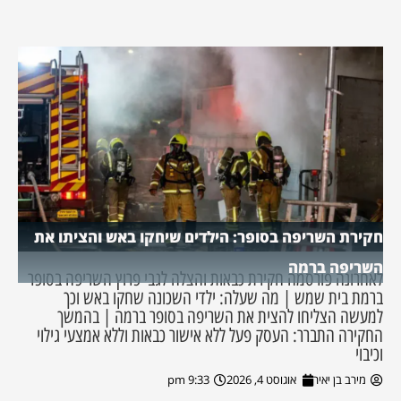
חקירת השריפה בסופר: הילדים שיחקו באש והציתו את
השריפה ברמה
לאחרונה פורסמה חקירת כבאות והצלה לגבי פרוץ השריפה בסופר
ברמת בית שמש | מה שעלה: ילדי השכונה שחקו באש וכך
למעשה הצליחו להצית את השריפה בסופר ברמה | בהמשך
החקירה התברר: העסק פעל ללא אישור כבאות וללא אמצעי גילוי
וכיבוי
מירב בן יאיר
אוגוסט 4, 2026
9:33 pm