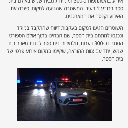
אירוע בהשתתפות כ-300 תלמידות מבית שמש באולם בית
ספר ברובע ז' בעיר. המשטרה שהגיעה למקום, פיזרה את
ן מסע מלחמה
האירוע וקנסה את המארגנים.
השוטרים הגיעו למקום בעקבות דיווח שהתקבל במוקד
ת השבוע
ונכנסו למתחם בית הספר, שם הבחינו בתוך אולם הספורט
הסגור בכ-300 נערות, תלמידות בית ספר לבנות מאזור בית
ונים
שמש, יחד עם צוות ההוראה, שקיימו במקום אירוע פרטי של
בית הספר.
לות מקומית
דקס עסקים