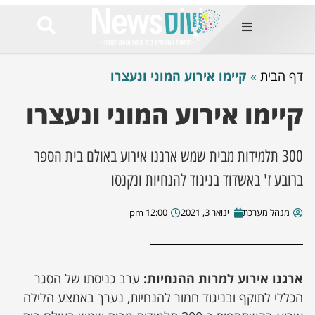
ות
דף הבית
»
קיימו אירוע המוני ונעצרו
שות החמות
ר בימים
ונים באזור
קיימו אירוע המוני ונעצרו
רט
Et ullamco
300 תלמידות מבית שמש ארגנו אירוע באולם בית הספר
sollicitudin 
ברובע ז' באשדוד בניגוד להנחיות ונקנסו
odio conseq
mauris, wisi v
tortor semper
מנהל מערכת
ינואר 3, 2021
12:00 pm
feugiat 
ultricies la
Congue mat
luctus, quam 
mi sem
ארגנו אירוע למרות ההנחיות:
ערב כניסתו של הסגר
הכללי לתוקף ובניגוד חמור להנחיות, נערך באמצע הלילה
לים