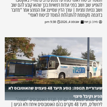
להופיע שוב ושוב בפני ועדות רפואיות בכך שהוא קובע להם שוב
ושוב נכויות זמניות | עורך הדין שמייצג את הנפגע אמר "מדובר
בדוגמה מקוממת להתנהלות המוסד לביטוח לאומי"
מירב בן יאיר
אוגוסט 4, 2026
9:38 pm
שערוריית תנופה: נוסע תיעד 48 פעמים שהאוטובוס לא
הגיע וקיבל פיצוי
אדם שנוהג לנסוע מידי יום דרך חברת האוטובוסים "תנופה"
לירושלים, תיעד 48 מקרים בהם האוטובוסים איחרו ולא הגיעו |