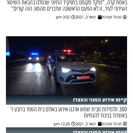
באמת קרה, "נפקד מקומנו בתפקיד החיוני שנטלנו בהבאת השיטור
העירוני לעיר, זו לא הפעם הראשונה שדברים מהסוג הזה קורים"
ן מסע מלחמה
מנהל מערכת
ינואר 3, 2021
3:02 pm
ת השבוע
ונים
לות מקומית
דקס עסקים
קיימו אירוע המוני ונעצרו
300 תלמידות מבית שמש ארגנו אירוע באולם בית הספר ברובע ז'
באשדוד בניגוד להנחיות
מנהל מערכת
ינואר 3, 2021
12:26 pm
קיימו אירוע המוני ונעצרו