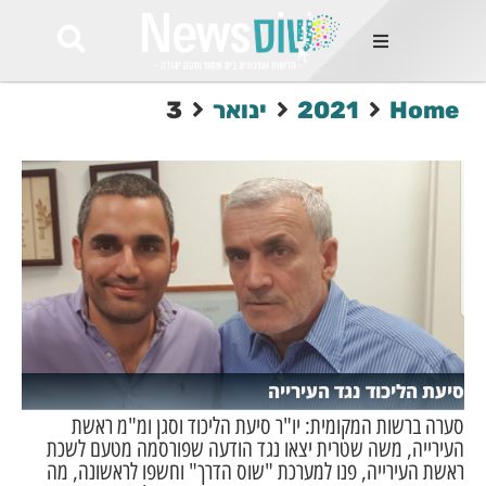
ות
Home
2021
ינואר
3
שות החמות
ר בימים
ונים באזור
רט
Et ullamco
sollicitudin 
odio conseq
mauris, wisi v
tortor semper
feugiat 
ultricies la
Congue mat
סיעת הליכוד נגד העירייה
luctus, quam 
mi sem
סערה ברשות המקומית: יו"ר סיעת הליכוד וסגן ומ"מ ראשת
העירייה, משה שטרית יצאו נגד הודעה שפורסמה מטעם לשכת
ראשת העירייה, פנו למערכת "שוס הדרך" וחשפו לראשונה, מה
לים