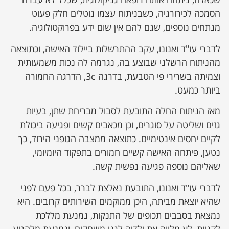
הסמכה לכירורגיה, כשבניתוח עצמו נוטלים חלק פעוט
מנתחים נוספים, שגם להם אין שום ידע בפרוקטולוגיה.
לדברי עו"ד ואנונו, עקב ההתרשלות ביילוד האישה, וכתוצאה
מהניתוח הרשלני שבוצע בה, נגרמה לה נכות משמעותית
וצמיתה בשרירי פי הטבעת, בדרגה 3c, הדרגה החמורה
ביותר כמעט.
מאז הניתוח החלה התובעת לסבול מבריחת שתן, בעיות
גזים ושליטה על סוגרים, וכן מכאבים קשים ופגיעה ביכולת
לקיים יחסים אינטימיים. כתוצאה ממצבה הגופני הירוד, כך
נטען, פיתחה האישה קשיים חמורים בתפקוד היומיומי,
שאליהם נוספה פגיעה נפשית קשה.
לדברי עו"ד ואנונו, התובעת נאלצת לברר, בכל פעם לפני
שהיא יוצאת מביתה, היכן ממוקמים השירותים קרובים. היא
נמצאת בסבבים תכופים של התנקות, נמנעת מללכת
לקניות, לא מלווה את ילדיה לגני משחקים, ונמנעת מלהגיע