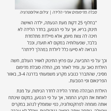
סבלה מדימומים אחרי הלידה | צילום אילוסטרציה
"בחלוף 25 דקות מעת הגעתה, ילדה האישה
תינוק בריא. אך על פי הנטען, בחדר הלידה לא
חיכה לה צוות מיומן, אלא מיילדת מתלמדת
בלבד, שפעולותיה במקום לא תועדו, וככל
הנראה לא סייעו כלל ליולדת במהלך לידתה"
וכך על פי התביעה, עם פרוץ התינוק לאוויר העולם, חשה
היולדת כאב עז, ומיד לאחר מכן, החלה סובלת מדימום
מסיבי, שהתברר כנובע מקרע משמעותי בדרגה 3-4, באזור
הפרינאום ופי הטבעת.
היולדת הובהלה מחדר הלידה לחדר הניתוח, על מנת
לאחות את הקרע החמור, אך על פי הנטען, במקום שינתח
אותה מומחה לפרוקטולוגיה, כפי שמומלץ לנהוג במקרים
שכאלה, ניתחה אותה רופאה גניקולוגית, שכלל לא עברה