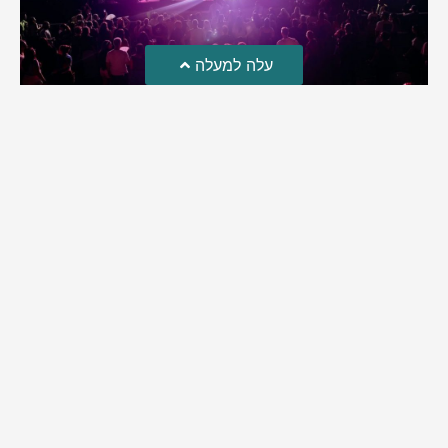
עלה למעלה
פסטיבל הבירה בבית שמש
שני אירועי פסטיבל הבירה התקיימו בעיר במשך יומיים. במקום חיכו
לתושבים הופעות, מבשלות בירה, דוכני אוכל ומוזיקה | אלפים
הגיעו ליהנות זו השנה החמישית מההפקה אחת הגדולות שידעה
בית שמש
מירב בן יאיר
אוגוסט 4, 2026
9:35 pm