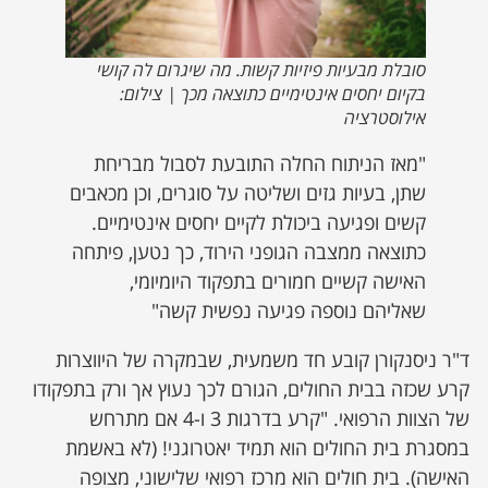
סובלת מבעיות פיזיות קשות. מה שיגרום לה קושי
בקיום יחסים אינטימיים כתוצאה מכך | צילום:
אילוסטרציה
"מאז הניתוח החלה התובעת לסבול מבריחת
שתן, בעיות גזים ושליטה על סוגרים, וכן מכאבים
קשים ופגיעה ביכולת לקיים יחסים אינטימיים.
כתוצאה ממצבה הגופני הירוד, כך נטען, פיתחה
האישה קשיים חמורים בתפקוד היומיומי,
שאליהם נוספה פגיעה נפשית קשה"
ד"ר ניסנקורן קובע חד משמעית, שבמקרה של היווצרות
קרע שכזה בבית החולים, הגורם לכך נעוץ אך ורק בתפקודו
של הצוות הרפואי. "קרע בדרגות 3 ו-4 אם מתרחש
במסגרת בית החולים הוא תמיד יאטרוגני! (לא באשמת
האישה). בית חולים הוא מרכז רפואי שלישוני, מצופה