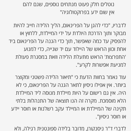
נוטלים חלק פעוט מנתחים נוספים, שגם להם
אין שום ידע בפרוקטולוגיה"
לדבריו, "כדי להגן על הפרינאום, הליך הלידה חייב להיות
מבוקר ותוך הדרכת היולדת על ידי המיילדת, ללחוץ או
להפסיק עד כמה שאפשר, תוך כדי הגנה על הפרינאום ביד
אחת וכוון הראש של היילוד עם יד שנייה, כדי למנוע
'התפרצות' הראש מתעלת הלידה וזאת במסגרת פעולת
למניעת אפשרות לקרע".
עוד נאמר בחוות הדעת כי "תיאור הלידה פשטני ומקוצר
ביותר. אין אפילו ניסיון לתאר הגנה על הפרינאום, כי לא
היה. אין גם רישום על היות מיילדת מנוסה ליד המיילדת
הלא מוסמכת. מקרה זה הנו תוצאה של התנהלות בלתי
תקינה של המיילדת או המיילד עקב רשלנות או חוסר יידע
או חוסר ניסיון".
לדברי ד"ר ניסנקורן, מדובר בלידה ספונטנית רגילה, ולא