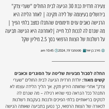
צעירה חרדית כבת 30 הגיעה לבית החולים "שערי צדק"
ן מסע מלחמה
בירושלים בעיצומה של לידה תקינה | לאחר הלידה היא
הרגישה כאבים עזים ודימומים שהתגלו כמצב בלתי הפיך |
ת השבוע
מה שגרם לה לנכות לכל חייה |לאחרונה היא הגישה תביעה
ונים
על רשלנות של הצוות הרפואי בסך 2.5 מיליון שקל
לות מקומית
מירב בן יאיר
ספטמבר 19, 2024
10:45 am
דקס עסקים
החלה לסבול מבעיות שליטה על הסוגרים וכאבים
קשים מאוד:
יולדת חרדית הגיעה לבית החולים "שערי
צדק" אחרי שחוותה היריון תקין. אך הליך הלידה עצמו לא
התנהל ככל הנראה כפי שהיא רגילה – מה שגרם לה
לנזקים בריאותיים בלתי הפיכים ולנכות בעקבות רשלנות
לכאורה של הצוות הרפואי, כך נטען בתביעה שאותה הגישה