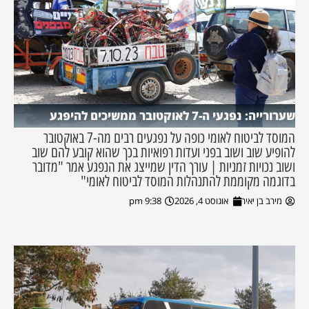
שערורייה: נפגעי ה-7 לאוקטובר ממשיכים להיפגע
המוסד לביטוח לאומי כופה על נפגעים רבים מה-7 באוקטובר
להופיע שוב ושוב בפני ועדות רפואיות בכך שהוא קובע להם שוב
ושוב נכויות זמניות | עורך הדין שמייצג את הנפגע אמר "מדובר
בדוגמה מקוממת להתנהלות המוסד לביטוח לאומי"
מירב בן יאיר
אוגוסט 4, 2026
9:38 pm