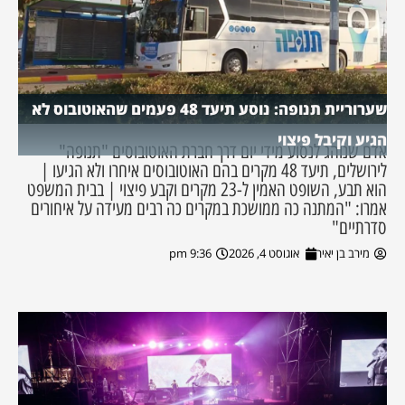
שערוריית תנופה: נוסע תיעד 48 פעמים שהאוטובוס לא
הגיע וקיבל פיצוי
אדם שנוהג לנסוע מידי יום דרך חברת האוטובוסים "תנופה"
לירושלים, תיעד 48 מקרים בהם האוטובוסים איחרו ולא הגיעו |
הוא תבע, השופט האמין ל-23 מקרים וקבע פיצוי | בבית המשפט
אמרו: "המתנה כה ממושכת במקרים כה רבים מעידה על איחורים
סדרתיים"
מירב בן יאיר
אוגוסט 4, 2026
9:36 pm