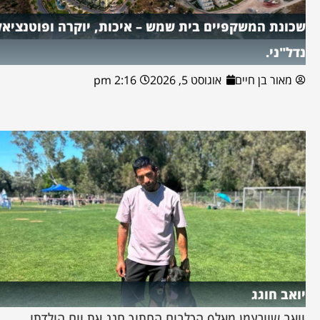
שכונת המשקפיים בית שמש – איכות, יוקרה ופוטנציאל
נדל"ני.
מאור בן חיים
אוגוסט 5, 2026
2:16 pm
יואב חוגג
יואב שוורצמן מאלף הכלבים החתיך חגג את יום הולדתו