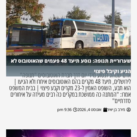
שערוריית תנופה: נוסע תיעד 48 פעמים שהאוטובוס לא
הגיע וקיבל פיצוי
אדם שנוהג לנסוע מידי יום דרך חברת האוטובוסים "תנופה"
לירושלים, תיעד 48 מקרים בהם האוטובוסים איחרו ולא הגיעו |
הוא תבע, השופט האמין ל-23 מקרים וקבע פיצוי | בבית המשפט
אמרו: "המתנה כה ממושכת במקרים כה רבים מעידה על איחורים
סדרתיים"
מירב בן יאיר
אוגוסט 4, 2026
9:36 pm