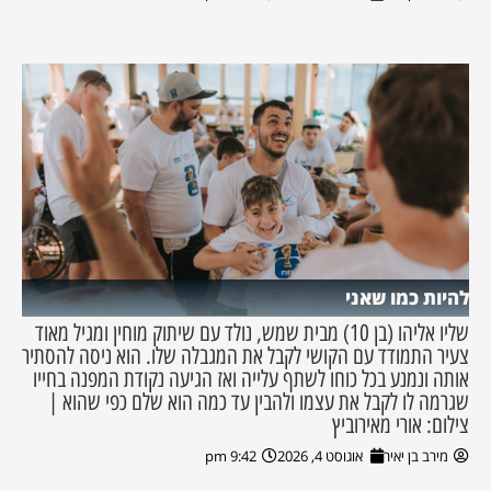
להיות כמו שאני
שליו אליהו (בן 10) מבית שמש, נולד עם שיתוק מוחין ומגיל מאוד
צעיר התמודד עם הקושי לקבל את המגבלה שלו. הוא ניסה להסתיר
אותה ונמנע בכל כוחו לשתף עלייה ואז הגיעה נקודת המפנה בחייו
שגרמה לו לקבל את עצמו ולהבין עד כמה הוא שלם כפי שהוא |
צילום: אורי מאירוביץ
מירב בן יאיר
אוגוסט 4, 2026
9:42 pm