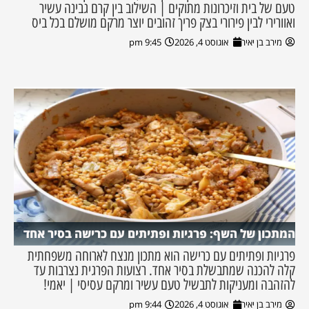
טעם של בית וזיכרונות מתוקים | השילוב בין קרם גבינה עשיר
ואוורירי לבין פירורי בצק פריך זהובים יוצר מרקם מושלם בכל ביס
מירב בן יאיר
אוגוסט 4, 2026
9:45 pm
המתכון של השף: פרגיות ופתיתים עם כרישה בסיר אחד
פרגיות ופתיתים עם כרישה הוא מתכון מנצח לארוחה משפחתית
קלה להכנה שמתבשלת בסיר אחד. רצועות הפרגית נצרבות עד
להזהבה ומעניקות לתבשיל טעם עשיר ומרקם עסיסי | יאמי!
מירב בן יאיר
אוגוסט 4, 2026
9:44 pm