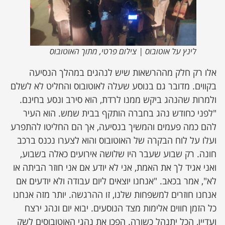
לינץ על אוטובוס | צילום פרטי, מתוך האוטובוס
אלו רק חלק מההרשאות שיש לנהגים במהלך הנסיעה
בקווים. מדובר גם בנוסע שעלה לאוטובוס והחליט לא לשלם
ולמרות שהנהג ביקש ממנו לרדת, הוא סירב ונסע בחינם.
"לפני כחודש נהג בחברה הותקף בבית שמש. הוא העיר
להם כמה פעמים והמשיך בנסיעה, אך הם החליטו להתפרע
ועלו על לוח הבקרה של האוטובוס והוא לצערו נכנס ברכב
חונה. רק שבוע שעבר היו שלושה אירועים כאלה בשבוע,
ואני אגיד לך את האמת, אני לא יודע אם אני חוזר הביתה או
לא", אמר בכאב. "אנחנו יוצאים ליום עבודה ולא יודעים אם
אנחנו חוזרים למשפחות שלנו, זו ההרגשה. יותר מזה אנחנו
כל הזמן חווים אלימות מצד הנוסעים. יבוא יום ונהג ירצח
ועדיין, הכל יתנהל כשורה. הפכו את נהגי האוטובוסים לשק