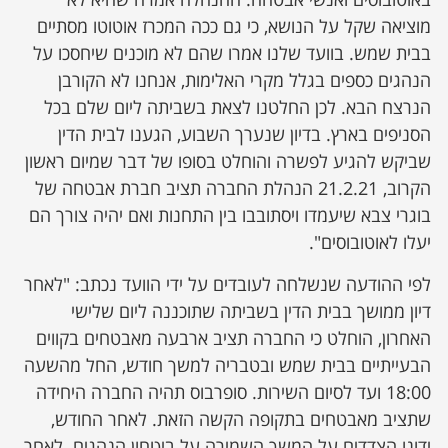
מוציאה שקל על הנושא, כי גם ככה המכרז אוטוטו מסתיים
בבית שמש. בוועד שלנו אמרו שהם לא מוכנים שיחסכו על
הנהגים כספים בגלל מקרי האלימות, אנחנו לא הקורבן
הנרצח הבא. לכן החלטנו לצאת בשביתה ליום שלם בכל
הסניפים בארץ. בדיון שנערך השבוע, הגענו לבית הדין
שביקש להגיע לפשרה והוחלט בסופו של דבר שמיום ראשון
הקרוב, 21.2.21 הנהלת החברה תציב חברת אבטחה של
בוגרי צבא שיעמדו ויסתובבו בין התחנות ואם יהיה צורך הם
יעלו לאוטובוסים".
לפי ההודעה שנשלחה לעובדים על ידי הוועד נכתב: "לאחר
דיון ממושך בבית הדין בשביתה שתוכננה ליום שלישי
האחרון, הוחלט כי החברה תציב ארבעה מאבטחים בקווים
הבעייתיים בבית שמש ובטבריה למשך חודש, החל מהשעה
18:00 ועד לסיום השירות. סופרבוס תהיה החברה היחידה
שתציב מאבטחים בתקופה הקשה הזאת. לאחר החודש,
ידונו הצדדים על המשך השמירה על ביטחון הנהגים. לאחר