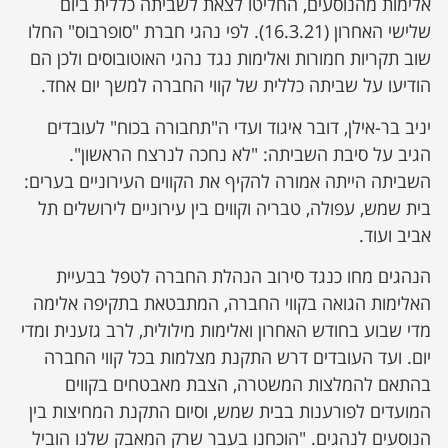
אלימות מהנוסעים, החליטו לצאת לשביתה כללית ביום
שלישי האחרון (16.3.21). לפי נהגי חברת "סופרבוס" החלו
שוב תקריות חמורות ואלימות נגד נהגי האוטובוסים ולכן הם
הודיעו על שביתה כללית של קווי החברה למשך יום אחד.
יניב בר-אילן, דובר איגוד ועדי ה"תחבורה בכוח" לעובדים
הגיב על סיבת השביתה: "לא נחכה לנרצח הראשון".
השביתה הייתה אמורה להקיף את הקווים העירוניים בערים:
בית שמש, עפולה, טבריה וקווים בין עירוניים לירושלים תל
אביב ועוד.
הנהגים מחו כנגד סירוב הנהלת החברה לטפל בבעיית
האלימות הגואה בקווי החברה, המתבטאת בתקיפה אלימה
מדי שבוע בחודש האחרון ואלימות מילולית, לרב גזענית ומדי
יום. ועד העובדים דרש התקנת מצלמות בכל קווי החברה
בהתאם להמלצות המשטרה, הצבת מאבטחים בקווים
המועדים לפורענות בבית שמש, וסיום התקנת המחיצות בין
הנוסעים לנהגים. "הוכחנו בעבר שרק המאבק שלנו הוביל