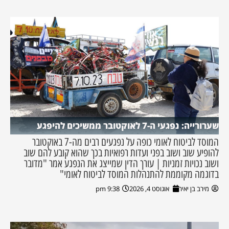
שערורייה: נפגעי ה-7 לאוקטובר ממשיכים להיפגע
המוסד לביטוח לאומי כופה על נפגעים רבים מה-7 באוקטובר
להופיע שוב ושוב בפני ועדות רפואיות בכך שהוא קובע להם שוב
ושוב נכויות זמניות | עורך הדין שמייצג את הנפגע אמר "מדובר
בדוגמה מקוממת להתנהלות המוסד לביטוח לאומי"
מירב בן יאיר
אוגוסט 4, 2026
9:38 pm