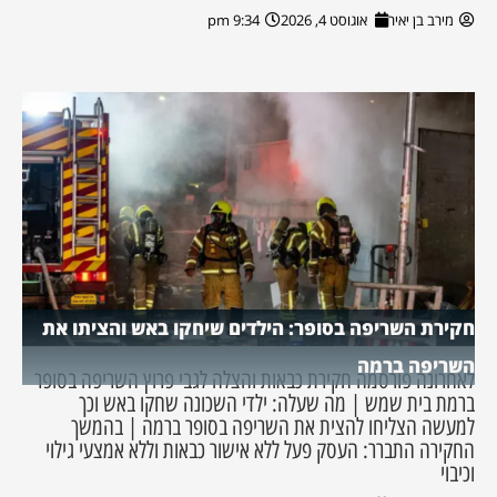
מירב בן יאיר
אוגוסט 4, 2026
9:34 pm
חקירת השריפה בסופר: הילדים שיחקו באש והציתו את
השריפה ברמה
לאחרונה פורסמה חקירת כבאות והצלה לגבי פרוץ השריפה בסופר
ברמת בית שמש | מה שעלה: ילדי השכונה שחקו באש וכך
למעשה הצליחו להצית את השריפה בסופר ברמה | בהמשך
החקירה התברר: העסק פעל ללא אישור כבאות וללא אמצעי גילוי
וכיבוי