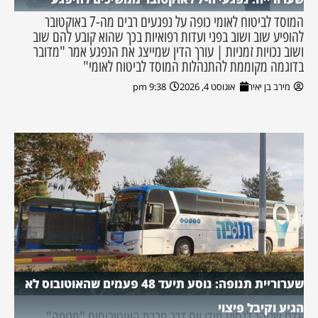
המוסד לביטוח לאומי כופה על נפגעים רבים מה-7 באוקטובר
להופיע שוב ושוב בפני ועדות רפואיות בכך שהוא קובע להם שוב
ושוב נכויות זמניות | עורך הדין שמייצג את הנפגע אמר "מדובר
בדוגמה מקוממת להתנהלות המוסד לביטוח לאומי"
מירב בן יאיר
אוגוסט 4, 2026
9:38 pm
שערוריית תנופה: נוסע תיעד 48 פעמים שהאוטובוס לא
הגיע וקיבל פיצוי
אדם שנוהג לנסוע מידי יום דרך חברת האוטובוסים "תנופה"