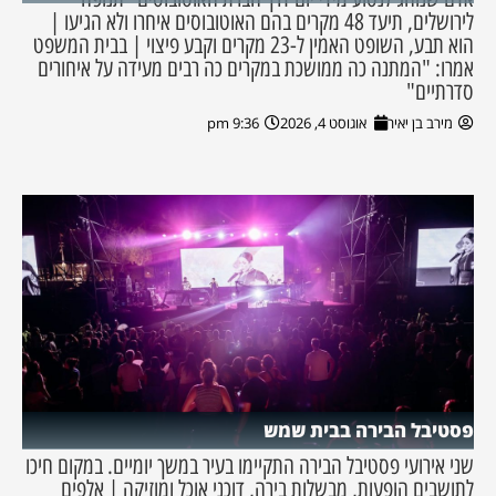
לירושלים, תיעד 48 מקרים בהם האוטובוסים איחרו ולא הגיעו |
הוא תבע, השופט האמין ל-23 מקרים וקבע פיצוי | בבית המשפט
אמרו: "המתנה כה ממושכת במקרים כה רבים מעידה על איחורים
סדרתיים"
מירב בן יאיר
אוגוסט 4, 2026
9:36 pm
פסטיבל הבירה בבית שמש
שני אירועי פסטיבל הבירה התקיימו בעיר במשך יומיים. במקום חיכו
לתושבים הופעות, מבשלות בירה, דוכני אוכל ומוזיקה | אלפים