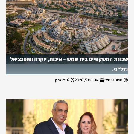
שכונת המשקפיים בית שמש – איכות, יוקרה ופוטנציאל
נדל"ני.
מאור בן חיים
אוגוסט 5, 2026
2:16 pm