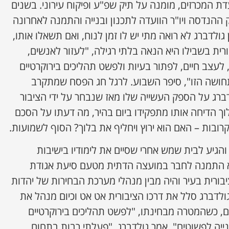
דת המכרזים, מומנה על תיק שפ"ע ופיקוח עירוני. בשנים
 ההנדסה ויו"ר הוועדה לתכנון ובנייה והתמנה לאחרונה
גולדברג לא רואה מתי יש לו זמן לנוח, ואם תשאלו אותו,
רית בשבילו היא הנאה בלתי רגילה, "לעזור לאנשים,
 לעצב חיים, לפתור בעיות ולפשט תהליכים בירוקרטיים
ושה הזו", סיפר השבוע. לרגל חג הפסח שמתקרב
ברג על הספק העשייה שלו מאז שנבחר על ידי הציבור
ש שבלוך הדיחה אותו מתפקידו ביום בהיר, מה דעתו על הסכם
רובות – האם הוא ירוץ ויחליף את בלוך? הסוף לשמועות.
בירושלים והגיע לבית שמש אחרי שסיים את לימודיו בישיבות
ות ובכולל. בגיל 21 הוא התמנה לחבר במועצה הדתית מטעם סיעת אגודת
ורית בעיר והיה מבין מנהלי מערכת הבחירות של יהדות
ולדברג סלל את דרכו הציבורית אט אט וכיום מנהל את
, כשהמטרה מבחינתו, "לפשט תהליכים בירוקרטיים
נייה לפשוטים", אמר גולדברג. "פעלתי רבות בתחום