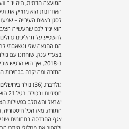
המועצה הדתית, היה יו"ר ווע
האחרונות הוא מחזיק את תיק
לסגן ראשת העירייה – שמעון 
הוא יגיד לכם שהעשייה הציבו
להשפיע על תהליכים גדולים,
הם ההנאה שלי ונשאבתי לתח
בצעדי ענק, שוחחנו עם גולד
ב-2018, איך הוא הרגי
החזרה ומה יקרה בבחירות הק
גולדברג (36) נולד 
חסידי
ישראל והשתלב בפעילות הציב
התורה. מאז הכל היסטוריה, ג
אגף ההנדסה בתחומים שונים
ולהפוך את מסלולי היתרי הב