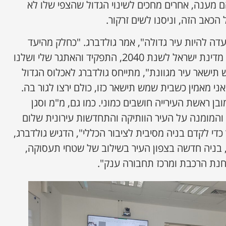
הם מענה, אחרים מחכים לשינוי הגדול שהצפי שלו לא
 הכאב הזה, וניסנו לשים זרקור.
דה להיות עיר גדולה", אמר גולדברג. "כחלק מהיעד
הממשלתי ובהתאם לתוכנית מדינת ישראל לשנת 2040, התפקיד והאתגר שלי ושלנו
 תישאר עיר מגוונת", מתייחס גולדברג לאכלוס הגדול
ני מאמין כשבית שמש תישאר כזו, כולם ירצו לגור בה.
ן ראשת העירייה חושבים כמוני. כמו גם, מ"מ וסגן
והמומנה על העיר הוותיקה והתחדשות עירונית שלום
די לקדם בניה מסיבית לציבור הכללי", הדגיש גולדברג,
 בניה חדשה בצפון העיר בשילוב של שטחי תעסוקה,
נת הרכבת ומרכז תחבורה ענק".