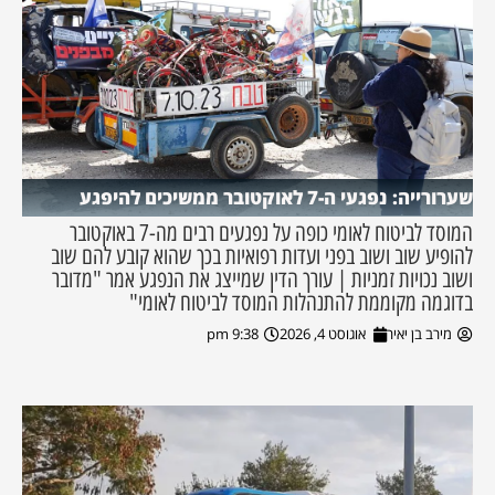
שערורייה: נפגעי ה-7 לאוקטובר ממשיכים להיפגע
המוסד לביטוח לאומי כופה על נפגעים רבים מה-7 באוקטובר
להופיע שוב ושוב בפני ועדות רפואיות בכך שהוא קובע להם שוב
ושוב נכויות זמניות | עורך הדין שמייצג את הנפגע אמר "מדובר
בדוגמה מקוממת להתנהלות המוסד לביטוח לאומי"
מירב בן יאיר
אוגוסט 4, 2026
9:38 pm