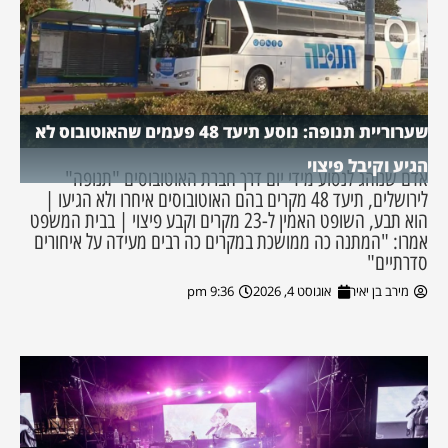
שערוריית תנופה: נוסע תיעד 48 פעמים שהאוטובוס לא
הגיע וקיבל פיצוי
אדם שנוהג לנסוע מידי יום דרך חברת האוטובוסים "תנופה"
לירושלים, תיעד 48 מקרים בהם האוטובוסים איחרו ולא הגיעו |
הוא תבע, השופט האמין ל-23 מקרים וקבע פיצוי | בבית המשפט
אמרו: "המתנה כה ממושכת במקרים כה רבים מעידה על איחורים
סדרתיים"
מירב בן יאיר
אוגוסט 4, 2026
9:36 pm