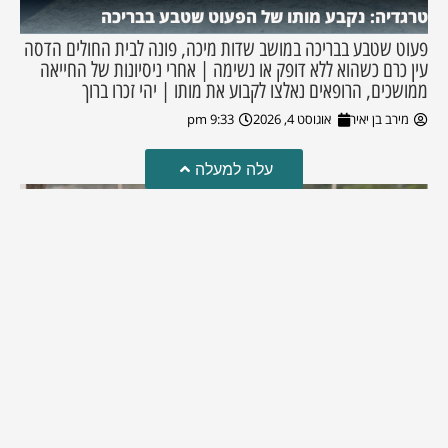
טרגדיה: נקבע מותו של הפעוט שטבע בבריכה
פעוט שטבע בבריכה במושב שדות מיכה, פונה לבית החולים הדסה
עין כרם כשהוא ללא דופק או נשימה | אחרי ניסיונות של החייאה
ממושכים, הרופאים נאלצו לקבוע את מותו | יהי זכרו ברוך
מירב בן יאיר
אוגוסט 4, 2026
9:33 pm
עלה למעלה
מזל טוב!
סמדר כהן האלופה שבתמונה, חגגה את יום הולדתה לאחרונה