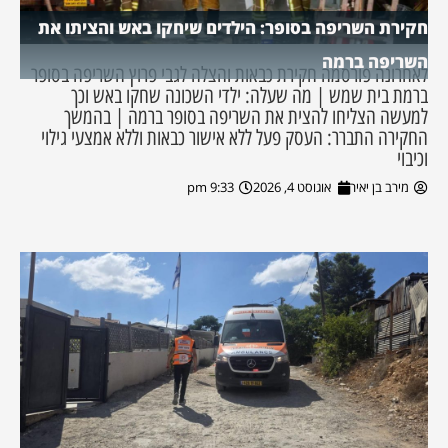
חקירת השריפה בסופר: הילדים שיחקו באש והציתו את
השריפה ברמה
לאחרונה פורסמה חקירת כבאות והצלה לגבי פרוץ השריפה בסופר
ברמת בית שמש | מה שעלה: ילדי השכונה שחקו באש וכך
למעשה הצליחו להצית את השריפה בסופר ברמה | בהמשך
החקירה התברר: העסק פעל ללא אישור כבאות וללא אמצעי גילוי
וכיבוי
מירב בן יאיר
אוגוסט 4, 2026
9:33 pm