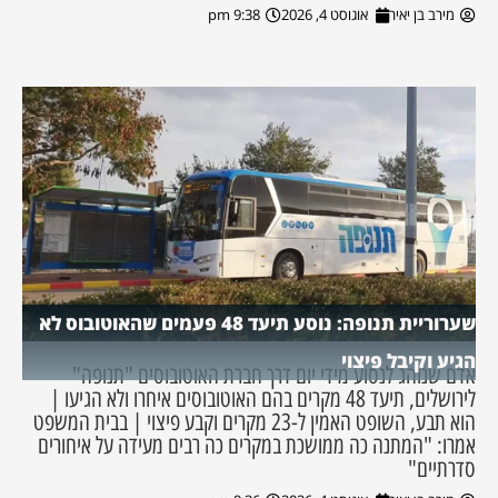
מירב בן יאיר
אוגוסט 4, 2026
9:38 pm
שערוריית תנופה: נוסע תיעד 48 פעמים שהאוטובוס לא
הגיע וקיבל פיצוי
אדם שנוהג לנסוע מידי יום דרך חברת האוטובוסים "תנופה"
לירושלים, תיעד 48 מקרים בהם האוטובוסים איחרו ולא הגיעו |
הוא תבע, השופט האמין ל-23 מקרים וקבע פיצוי | בבית המשפט
אמרו: "המתנה כה ממושכת במקרים כה רבים מעידה על איחורים
סדרתיים"