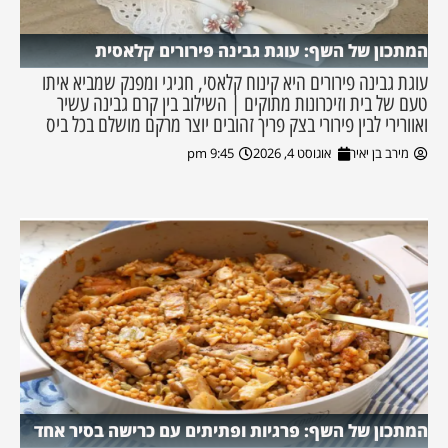
המתכון של השף: עוגת גבינה פירורים קלאסית
עוגת גבינה פירורים היא קינוח קלאסי, חגיגי ומפנק שמביא איתו
טעם של בית וזיכרונות מתוקים | השילוב בין קרם גבינה עשיר
ואוורירי לבין פירורי בצק פריך זהובים יוצר מרקם מושלם בכל ביס
מירב בן יאיר
אוגוסט 4, 2026
9:45 pm
המתכון של השף: פרגיות ופתיתים עם כרישה בסיר אחד