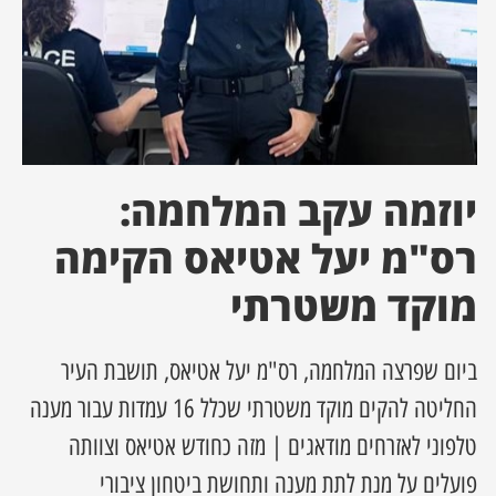
ן מסע מלחמה
ת השבוע
ונים
יוזמה עקב המלחמה:
לות מקומית
רס"מ יעל אטיאס הקימה
דקס עסקים
מוקד משטרתי
ביום שפרצה המלחמה, רס"מ יעל אטיאס, תושבת העיר
החליטה להקים מוקד משטרתי שכלל 16 עמדות עבור מענה
טלפוני לאזרחים מודאגים | מזה כחודש אטיאס וצוותה
פועלים על מנת לתת מענה ותחושת ביטחון ציבורי