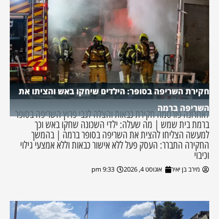
חקירת השריפה בסופר: הילדים שיחקו באש והציתו את
השריפה ברמה
לאחרונה פורסמה חקירת כבאות והצלה לגבי פרוץ השריפה בסופר
ברמת בית שמש | מה שעלה: ילדי השכונה שחקו באש וכך
למעשה הצליחו להצית את השריפה בסופר ברמה | בהמשך
החקירה התברר: העסק פעל ללא אישור כבאות וללא אמצעי גילוי
וכיבוי
מירב בן יאיר
אוגוסט 4, 2026
9:33 pm