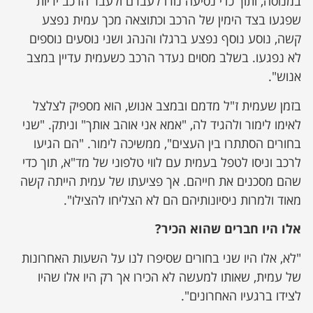
במנוסה, ותוך כדי נסיעה נורו לעברם ולעבר הרכב יריות
שפגעו בצד הימין של הרכב וכתוצאה מכך עמית נפצע
קשה, נוסע נוסף נפצע ברגלו והנהג ושני נוסעים נוספים
לא נפגעו. בשלב מסוים נעדר הרכב כשעמית עדיין במצב
אנוש".
בזמן שעמית ז"ל מדמם ובמצב אנוש, הוא מספיק לצלצל
לאימו לימור ולהגיד לה, "אמא אני אוהב אותך" וניתק. "שני
בחורים הסתתרו בין העצים", ממשיכה לימור. "הם הגיעו
לרכב וניסו לטפל בעמית עם לווי טלפוני של מד"א, תוך כדי
שהם מסכנים את חייהם. אך פציעתו של עמית הייתה קשה
מאוד ולמרות ניסיונותיהם הם לא הצליחו להצילו".
אלו היו חברים שהוא הכיר?
"לא, אלו היו שני בחורים שסיפרו לנו על השעות האחרונות
של עמית, שאותו למעשה לא הכירו אך רק היו אלו שהיו
לצידו ברגעיו האחרונים".