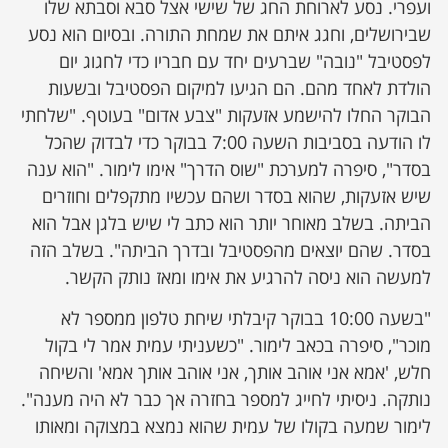
ועפרי. נסע לארוחת החג של שישי אצל סבא וסבתא שלו
שבירושלים, וחגג איתם את שמחת התורה. ובסיום הוא נסע
לפסטיבל "נובה" שברעים יחד עם חבריו כדי לחגוג יום
הולדת לאחד מהם. הם הגיעו למיקום הפסטיבל ובשעות
הבוקר החלו להישמע אזעקות "צבע אדום" בעוטף. "שלחתי
לו הודעה בסביבות השעה 7:00 בבוקר כדי לבדוק שהכל
בסדר", סיפרה למערכת "שוס הדרך" אימו לימור. "הוא ענה
שיש אזעקות, שהוא בסדר ושהם עכשיו מתקפלים וחוזרים
הביתה. בשלב מאוחר יותר הוא כתב לי שיש בלגן אבל הוא
בסדר. שהם יוצאים מהפסטיבל ובדרך הביתה". בשלב הזה
למעשה הוא ניסה להרגיע את אימו ומאז נותק הקשר.
"בשעה 10:00 בבוקר קיבלתי שיחת טלפון ממספר לא
מוכר", סיפרה בכאב לימור. "כשעניתי עמית אמר לי בקול
חלש, 'אמא אני אוהב אותך, אני אוהב אותך אמא' והשיחה
נותקה. ניסיתי לחייג למספר בחזרה אך כבר לא היה מענה".
לימור שמעה בקולו של עמית שהוא נמצא במצוקה ומאותו