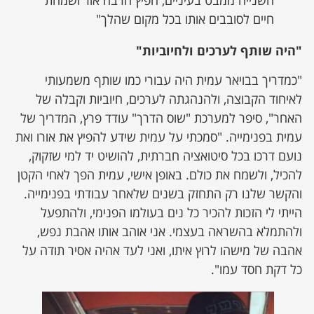
השנייה ממבט בעיניים, הפיץ הרבה אור ושמחת
חיים לסובבים אותו בכל מקום שהלך"
"היה שותף לערכים ולחיוביות"
"כמדריך בבויאר עמית היה עבורי כמו שותף משמעותי
לאיחוד הקבוצה, ולהנהגתה לערכים, חיוביות וקבלה של
האחר", סיפר למערכת "שוס הדרך" עודד פרץ, המדריך של
עמית בפנימייה. "סמכתי על עמית שידע להפיץ את אורו ואת
נועם דרכו בכל סיטואציה חברתית, להושיט יד למי שזקוק,
להכיל, ולשמח את כולם. באופן אישי, עמית הפך לאחי הקטן
והקשר שלנו רק התחזק בשנים שלאחר עבודתי בפנימייה.
הייתי לי הזכות להכיר כל נים בעולמו הפנימי, ולהתפעל
ולהתמלא בהשראה בעצמי. אני אוהב אותו אהבת נפש,
אהבה של מישהו לרוץ איתו, ואני לעד אהיה אסיר תודה על
כל דקת חסד עמו".