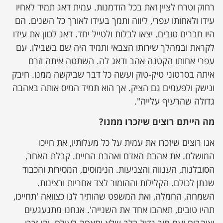
רחוק וטרח לציין זאת בכל הזדמנות. עמית דאג תמיד לאחיו
עידו ולאחותו עפרי, ליווה ותמך בעידו לאורך כל השנים. הם
היו חברים טובים. יצאו לבלות ולטייל יחד. דאג לכוון את עידו
לקראת ובמהלך שירותו הצבאי ותמיד היה שם בשבילו. עם
עפרי אחותו הקטנה אהב ודאג לה. השתטה איתה וזרם
איתה בסרטוני טיק-טוק ועשה כל דבר שביקשה ממנו. חיבק
ונישק ולפעמים גם הציק. אך הוא תמיד המיס אותה באהבה
גדולה שהרעיף עלייה".
מה הייתם רוצים שיזכרו ממנו?
אנו רוצים שיזכרו את עמית על כל מעלותיו, את חייכו
המושלם. את אהבת האדם ואהבת החיים. קבלת האחר,
הסובלנות, הענווה והצניעות. הנימוסים, המסירות והכבוד
שנתן לכולם. הקלילות וההומור לצד אחריות ורצינות.
השמחה, החמלה, ואת המשפט שהותיר לנו כצוואה 'תחייכו,
תהיו טובים, תאהבו אחד את השנייה'. אנחנו מתגעגעים
ואוהבים ועם חור גדול בלב שלא יתאחה לעולם. יהי זכרו