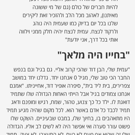
להיות חברים של כולם (גם של מי ששונה
מאיתנו), לאהוב מכל הלב ולהזכיר זאת ליקירים
שלנו בכל יום בדיוק כמו שעמית היה נוהג
ולרקוד לנצח. עמית לנצח יהיה חלק ממני וילווה
אותי בכל דרך, אני יודעת"
"בחייו היה מלאך
"
"עמית שלי, הבן דוד שהכי קרוב אליי. גם בגיל וגם בנפש
החבר הכי טוב שלי, מגיל 0 אנחנו יחד. גדלנו יחד במושב
צפרירים, בית ליד בית", סיפרה אופיר דוד, אחייניתו. "אמנם
אנחנו צמודים בגיל אבל הייתי האחות הגדולה שלו שתמיד
דואגת לו. ילד כל כך צנוע, טהור, שמח, רגיש ומופנם ודאג
תמיד לכבד כל אדם באשר הוא. לכל מקום שהיה מגיע תמיד
היו מתאהבים בו, בחיוך שלו, במבט שבעיניים. השקט שלו
פשוט עורר סערה ואי אפשר היה לא לשים לב אליו. הגדולה
שלו זה שהוא אף פעם לא כעס, לא התעצבן, לא צעק. תמיד