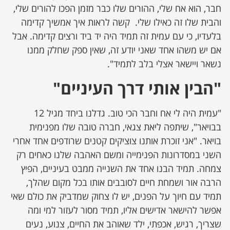
חבר, הוא אח שלי, ההורים שלו כבר מזמן הפכו להורים שלי,
והבית שלו זה כאילו שלי. קשה לראות איך אמשיך קדימה
בלעדיו, כי עם עמית זה תמיד היה יד ביד ורצים קדימה. אבל
אם יש משהו אחד שאני יודע זה, שאין ספק שחלק ממנו
נשאר ויישאר אצלי בלב לתמיד".
"הבין אותי דרך העיניים"
"עמית היה לי אח וחבר הכי טוב. גדלנו ביחד מגיל 12
בבויאר", שיתפה ליאת צגאי, חברה טובה שלו מפנימית
בויאר. "אני זוכרת אותנו צוציקים קטנים שרודפים אחד אחרי
השני במסדרונות הפנימייה ומשם האהבה שלנו כאחים רק
צמחה. תמיד הבנו אחד את השנייה ממבט בעיניים, הפיץ
הרבה אור ושמחת חיים לסובבים אותו בכל מקום שהלך,
תמיד עם חיוך על הפנים, יש לו צחוק שמדביק את כולם שאי
אפשר להישאר אדישים אליו, תמיד מסור לעזור למי ומה
שצריך, רגיש, אכפתי, ילד שאוהב את החיים, צנוע, נעים