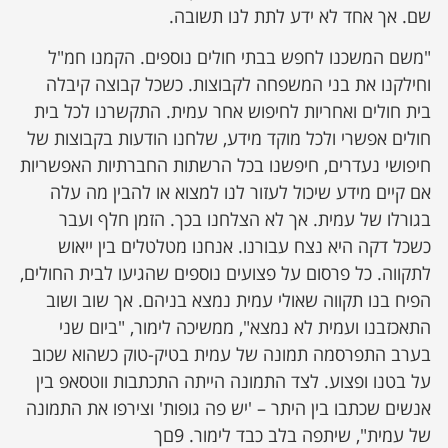
שם. אך אחד לא ידע לתת לנו תשובה.
"משם המשכנו לחפש בבתי חולים נוספים. הקמנו חמ"ל
וחילקנו את בני המשפחה לקבוצות. כשכל קבוצה קיבלה
בית חולים ואחריות לחיפוש אחר עמית. התקשרנו לכל בית
חולים אפשרי ולכל מוקד מידע, שלחנו הודעות בקבוצות של
חיפושי נעדרים, חיפשנו בכל הרשתות החברתיות האפשריות
אם קיים מידע שיכול לעזור לנו למצוא או להבין מה עלה
בגורלו של עמית. אך לא הצלחנו בכך. הזמן חלף ועבר
כשכל דקה היא נצח עבורנו. אנחנו מטלטלים בין ייאוש
לתקווה. כל פרסום על פצועים נוספים שהגיעו לבית החולים,
הפיח בנו תקווה שאולי עמית נמצא בניהם. אך שוב ושוב
התאכזבנו ועמית לא נמצא", ממשיכה לימור, "ביום שני
בערב התפרסמה תמונה של עמית בטיק-טוק כשהוא שכוב
על בטנו ופצוע. לצד התמונה הייתה התכתבות ווטסאפ בין
אנשים שכתבו בין היתר – 'יש פה גופות' וצירפו את התמונה
של עמית", שיתפה בלב כבד לימור. 9םך