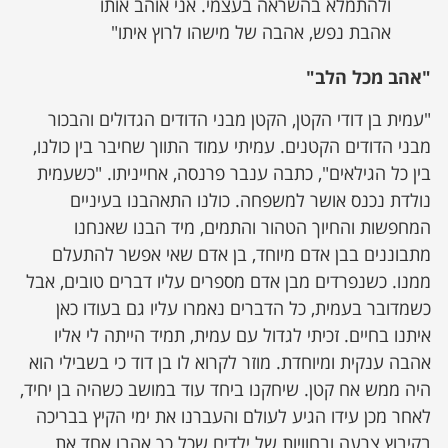
ולהתמלא בהשראה בעצמי. אני אוהב אותו
אהבת נפש, אהבה של מישהו לרוץ איתו"
"אהב מכל הלב"
"עמית בן דודי הקטן, הקטן מבני הדודים הגדולים והבכור
מבני הדודים הקטנים. עמיתי עמוד התווך שחיבר בין כולנו,
בין כל הגילאים", כתבה ענבר פרנסה, אחייניתו. "כשעמית
נולדת נכנס אושר למשפחה. כולנו התאהבנו בעיניים
המחפשות והחיוך הטהור והתמים, מיד הבנו שאנחנו
מתבוננים בבן אדם מיוחד, בן אדם שאי אפשר להתעלם
ממנו. כשנפרדים מבן אדם מספרים עליו דברים טובים, אבל
כשמדובר בעמית, כל הדברים נאמרו עליו גם בעודו כאן
איתנו בחיים. זכיתי לגדול עם עמית, תמיד הייתה לי אליו
אהבה ענקית ומיוחדת. מוזר לקרוא לו בן דוד כי בשבילי הוא
היה ממש אח קטן. שיחקנו ביחד עוד במושב כשהיה בן יחיד,
לאחר מכן עידו הגיע לעולם והעברנו את ימי הקיץ בבריכה
בקיבוץ צרעה ובחוויות של ילדים שכל כך אהבו אחד את