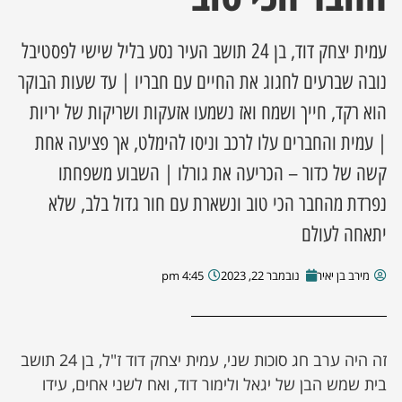
ן מסע מלחמה
עמית יצחק דוד, בן 24 תושב העיר נסע בליל שישי לפסטיבל
נובה שברעים לחגוג את החיים עם חבריו | עד שעות הבוקר
ת השבוע
הוא רקד, חייך ושמח ואז נשמעו אזעקות ושריקות של יריות
ונים
| עמית והחברים עלו לרכב וניסו להימלט, אך פציעה אחת
קשה של כדור – הכריעה את גורלו | השבוע משפחתו
לות מקומית
נפרדת מהחבר הכי טוב ונשארת עם חור גדול בלב, שלא
יתאחה לעולם
דקס עסקים
מירב בן יאיר
נובמבר 22, 2023
4:45 pm
זה היה ערב חג סוכות שני, עמית יצחק דוד ז"ל, בן 24 תושב
בית שמש הבן של יגאל ולימור דוד, ואח לשני אחים, עידו