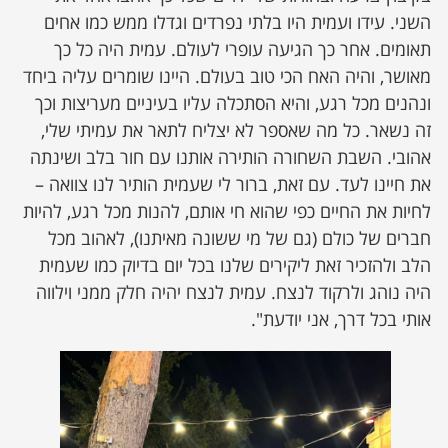
השני. עידו ועמית היו בלתי נפרדים וגדלו ממש כמו אחים
תאומים. אחר כך הגיעה עופרי לעולם. עמית היה כל כך
מאושר, והיה האח הכי טוב בעולם. היינו שומרים עליה ביחד
ונהנים מכל רגע, והיא הסתכלה עליו בעיניים מעריצות וכך
זה נשאר. כל מה שאספר לא יצליח לתאר את עמיתי שלי,
אהובי. השבת השחורה הותירה אותנו עם חור בלב ושינתה
את חיינו לעד. עם זאת, ברור לי שעמית הותיר לנו צוואה –
לחיות את החיים כפי שהוא חי אותם, להנות מכל רגע, להיות
חברים של כולם (גם של מי ששונה מאיתנו), לאהוב מכל
הלב ולהזכיר זאת ליקירים שלנו בכל יום בדיוק כמו שעמית
היה נוהג ולרקוד לנצח. עמית לנצח יהיה חלק ממני וילווה
אותי בכל דרך, אני יודעת".