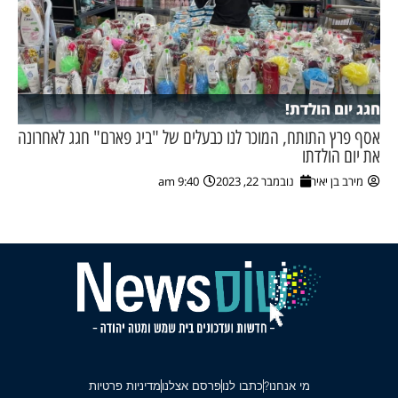
חגג יום הולדת!
אסף פרץ התותח, המוכר לנו כבעלים של "ביג פארם" חגג לאחרונה
את יום הולדתו
מירב בן יאיר
נובמבר 22, 2023
9:40 am
מי אנחנו?
כתבו לנו
פרסם אצלנו
מדיניות פרטיות