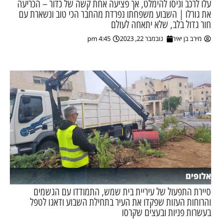
עלו לרכב וניסו להימלט, אך פציעה אחת קשה של כדור – הכריעה
את גורלו | השבוע משפחתו נפרדת מהחבר הכי טוב ונשארת עם
ן מסע מלחמה
חור גדול בלב, שלא יתאחה לעולם
מירב בן יאיר
נובמבר 22, 2023
4:45 pm
ת השבוע
ונים
לות מקומית
דקס עסקים
אלופים
סיירת התפעול של עיריית בית שמש, התמודדו עם הגשמים
והרוחות העזות שפקדו את העיר בתחילת השבוע ודאגו לטפל
בעשרות פניות ובעצים שקרסו