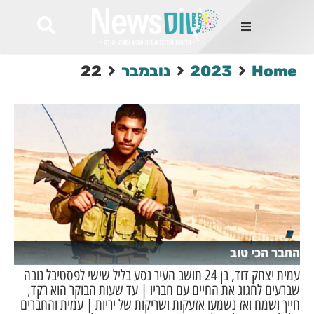
ות
Home
2023
נובמבר
22
שות החמות
ר בימים
ונים באזור
רט
Et ullamco
sollicitudin 
odio conseq
mauris, wisi v
tortor semper
feugiat 
ultricies la
Congue mat
החבר הכי טוב
luctus, quam 
mi sem
עמית יצחק דוד, בן 24 תושב העיר נסע בליל שישי לפסטיבל נובה
שברעים לחגוג את החיים עם חבריו | עד שעות הבוקר הוא רקד,
חייך ושמח ואז נשמעו אזעקות ושריקות של יריות | עמית והחברים
לים