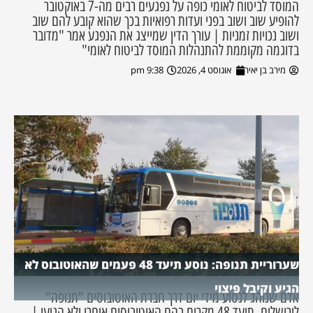
המוסד לביטוח לאומי כופה על נפגעים רבים מה-7 באוקטובר
להופיע שוב ושוב בפני ועדות רפואיות בכך שהוא קובע להם שוב
ושוב נכויות זמניות | עורך הדין שמייצג את הנפגע אמר "מדובר
בדוגמה מקוממת להתנהלות המוסד לביטוח לאומי"
מירב בן יאיר
אוגוסט 4, 2026
9:38 pm
שערוריית תנופה: נוסע תיעד 48 פעמים שהאוטובוס לא
הגיע וקיבל פיצוי
אדם שנוהג לנסוע מידי יום דרך חברת האוטובוסים "תנופה"
לירושלים, תיעד 48 מקרים בהם האוטובוסים איחרו ולא הגיעו |