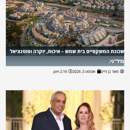
שכונת המשקפיים בית שמש – איכות, יוקרה ופוטנציאל
נדל"ני.
מאור בן חיים
אוגוסט 5, 2026
2:16 pm