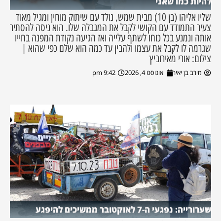
להיות כמו שאני
שליו אליהו (בן 10) מבית שמש, נולד עם שיתוק מוחין ומגיל מאוד
צעיר התמודד עם הקושי לקבל את המגבלה שלו. הוא ניסה להסתיר
אותה ונמנע בכל כוחו לשתף עלייה ואז הגיעה נקודת המפנה בחייו
שגרמה לו לקבל את עצמו ולהבין עד כמה הוא שלם כפי שהוא |
צילום: אורי מאירוביץ
מירב בן יאיר
אוגוסט 4, 2026
9:42 pm
שערורייה: נפגעי ה-7 לאוקטובר ממשיכים להיפגע