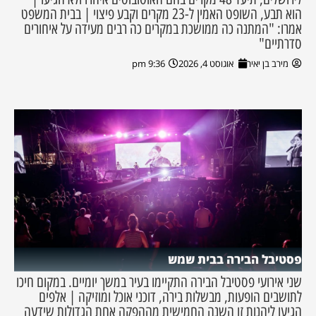
הוא תבע, השופט האמין ל-23 מקרים וקבע פיצוי | בבית המשפט
אמרו: "המתנה כה ממושכת במקרים כה רבים מעידה על איחורים
סדרתיים"
מירב בן יאיר
אוגוסט 4, 2026
9:36 pm
פסטיבל הבירה בבית שמש
שני אירועי פסטיבל הבירה התקיימו בעיר במשך יומיים. במקום חיכו
לתושבים הופעות, מבשלות בירה, דוכני אוכל ומוזיקה | אלפים
הגיעו ליהנות זו השנה החמישית מההפקה אחת הגדולות שידעה