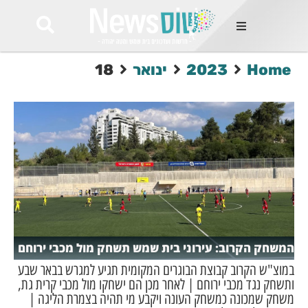
ות
Home
2023
ינואר
18
שות החמות
ר בימים
ונים באזור
רט
Et ullamco
sollicitudin 
odio conseq
mauris, wisi v
tortor semper
feugiat 
ultricies la
Congue mat
המשחק הקרוב: עירוני בית שמש תשחק מול מכבי ירוחם
luctus, quam 
mi sem
במוצ"ש הקרוב קבוצת הבוגרים המקומית תגיע למגרש בבאר שבע
ותשחק נגד מכבי ירוחם | לאחר מכן הם ישחקו מול מכבי קרית גת,
משחק שמכונה כמשחק העונה ויקבע מי תהיה בצמרת הליגה |
לים