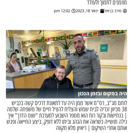
מוזמנים לתמוך ולעודד
מירב בן יאיר
ינואר 18, 2023
12:02 pm
ן מסע מלחמה
ת השבוע
ונים
לות מקומית
דקס עסקים
היה במקום ובזמן הנכון
לוחם מג"ב, רס"מ אשר ממן היה עד לתאונת דרכים קשה בכביש
38 מכיוון זכריה לבית שמש והצליח להציל חיים של משפחה שלמה
| בנחישות ובקור רוח הוא מספר השבוע למערכת "שוס הדרך" איך
גילה תושייה כשראה את הנהג וביתו ללא דופק, ביצע החייאה ופגש
אותם אחרי השיקום | ריאיון מלא תקווה