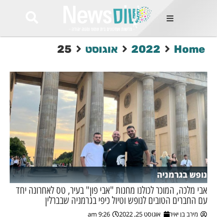
ות
Home
2022
אוגוסט
25
שות החמות
ר בימים
ונים באזור
רט
Et ullamco
sollicitudin 
odio conseq
mauris, wisi v
tortor semper
feugiat 
ultricies la
Congue mat
נופש בגרמניה
luctus, quam 
mi sem
אבי מלכה, המוכר לכולנו מחנות "אבי פון" בעיר, טס לאחרונה יחד
עם החברים הטובים לנופש וטיול כיפי בגרמניה שבברלין
לים
מירב בן יאיר
אוגוסט 25, 2022
9:26 am