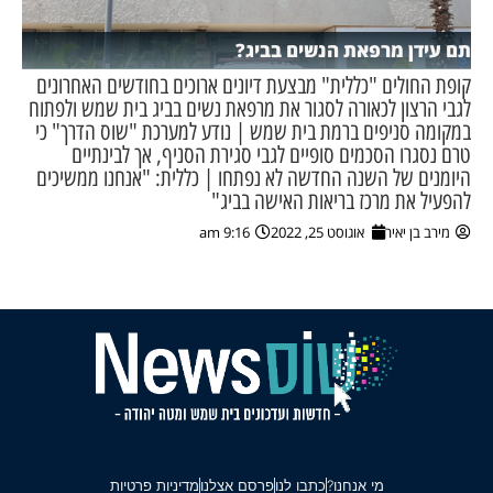
תם עידן מרפאת הנשים בביג?
קופת החולים "כללית" מבצעת דיונים ארוכים בחודשים האחרונים
לגבי הרצון לכאורה לסגור את מרפאת נשים בביג בית שמש ולפתוח
במקומה סניפים ברמת בית שמש | נודע למערכת "שוס הדרך" כי
טרם נסגרו הסכמים סופיים לגבי סגירת הסניף, אך לבינתיים
היומנים של השנה החדשה לא נפתחו | כללית: "אנחנו ממשיכים
להפעיל את מרכז בריאות האישה בביג"
מירב בן יאיר
אוגוסט 25, 2022
9:16 am
מי אנחנו?
כתבו לנו
פרסם אצלנו
מדיניות פרטיות