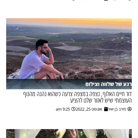
ן מסע מלחמה
ת השבוע
ונים
לות מקומית
דקס עסקים
רגע של שלווה וצילום
דור חיים האלוף, נצפה במצפה צרעה כשהוא נהנה מהנוף
העוצמתי שיש לאזור שלנו להציע
מירב בן יאיר
אוגוסט 25, 2022
9:25 am