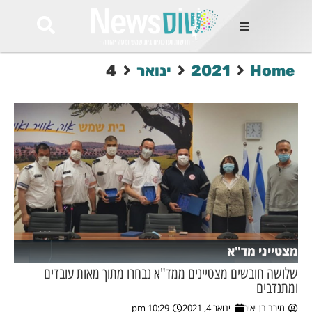
ות
Home
2021
ינואר
4
שות החמות
ר בימים
ונים באזור
רט
Et ullamco
sollicitudin 
odio conseq
mauris, wisi v
tortor semper
feugiat 
ultricies la
Congue mat
מצטייני מד"א
luctus, quam 
mi sem
שלושה חובשים מצטיינים ממד"א נבחרו מתוך מאות עובדים
ומתנדבים
לים
מירב בן יאיר
ינואר 4, 2021
10:29 pm