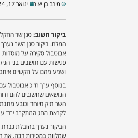
מירב בן יאיר
ינואר 17, 2024
ביקור חשוב:
סגן שר החקלאו
המלח. ביקור סגן השר נערך ב
אבוטבול סקירה על מוסדות ה
פגישות עם תושבים בני הגי
ושמע מהם על הקשיים איתם מ
בנוסף ערך ח"כ אבוטבול עם
הנושאים שחשובים להם ודורש
השר תיק מיוחד וכובע מתנת
לקראת החג המתקרב יחד עם כ
הביקור נערך בהובלת גברת מי
שמלוות במסירות רבה, את ה