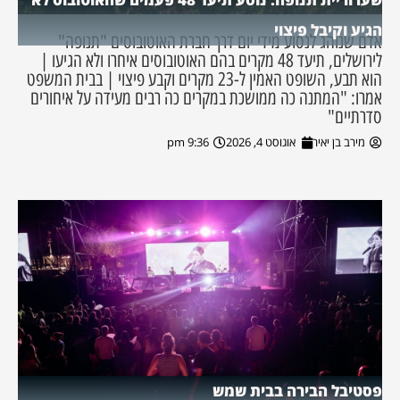
הגיע וקיבל פיצוי
אדם שנוהג לנסוע מידי יום דרך חברת האוטובוסים "תנופה"
לירושלים, תיעד 48 מקרים בהם האוטובוסים איחרו ולא הגיעו |
הוא תבע, השופט האמין ל-23 מקרים וקבע פיצוי | בבית המשפט
אמרו: "המתנה כה ממושכת במקרים כה רבים מעידה על איחורים
סדרתיים"
מירב בן יאיר
אוגוסט 4, 2026
9:36 pm
פסטיבל הבירה בבית שמש