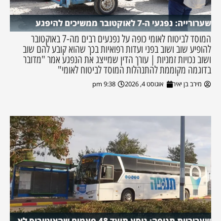
שערורייה: נפגעי ה-7 לאוקטובר ממשיכים להיפגע
המוסד לביטוח לאומי כופה על נפגעים רבים מה-7 באוקטובר
להופיע שוב ושוב בפני ועדות רפואיות בכך שהוא קובע להם שוב
ושוב נכויות זמניות | עורך הדין שמייצג את הנפגע אמר "מדובר
בדוגמה מקוממת להתנהלות המוסד לביטוח לאומי"
מירב בן יאיר
אוגוסט 4, 2026
9:38 pm
שערוריית תנופה: נוסע תיעד 48 פעמים שהאוטובוס לא