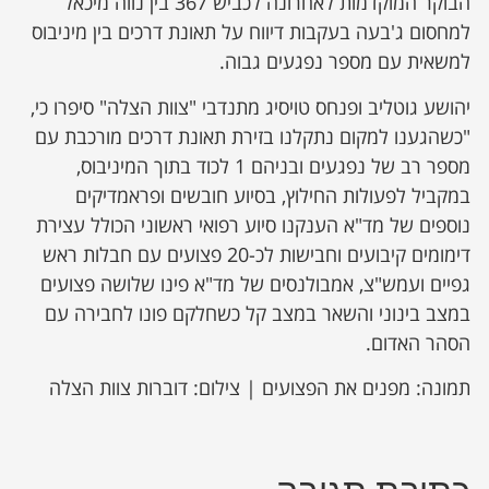
הבוקר המוקדמות לאחרונה לכביש 367 בין נווה מיכאל
למחסום ג'בעה בעקבות דיווח על תאונת דרכים בין מיניבוס
למשאית עם מספר נפגעים גבוה.
יהושע גוטליב ופנחס טויסיג מתנדבי "צוות הצלה" סיפרו כי,
"כשהגענו למקום נתקלנו בזירת תאונת דרכים מורכבת עם
מספר רב של נפגעים ובניהם 1 לכוד בתוך המיניבוס,
במקביל לפעולות החילוץ, בסיוע חובשים ופראמדיקים
נוספים של מד"א הענקנו סיוע רפואי ראשוני הכולל עצירת
דימומים קיבועים וחבישות לכ-20 פצועים עם חבלות ראש
גפיים ועמש"צ, אמבולנסים של מד"א פינו שלושה פצועים
במצב בינוני והשאר במצב קל כשחלקם פונו לחבירה עם
הסהר האדום.
תמונה: מפנים את הפצועים | צילום: דוברות צוות הצלה