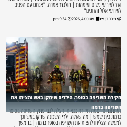
ועד לאירועי נשים ואימהות | הולנדר אמרה: "אנחנו עם הפנים
לאירועי אלול והחגים"
מירב בן יאיר
אוגוסט 4, 2026
9:34 pm
חקירת השריפה בסופר: הילדים שיחקו באש והציתו את
השריפה ברמה
לאחרונה פורסמה חקירת כבאות והצלה לגבי פרוץ השריפה בסופר
ברמת בית שמש | מה שעלה: ילדי השכונה שחקו באש וכך
למעשה הצליחו להצית את השריפה בסופר ברמה | בהמשך