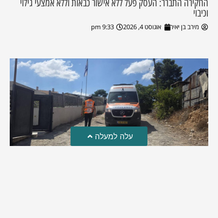
החקירה התברר: העסק פעל ללא אישור כבאות וללא אמצעי גילוי
וכיבוי
מירב בן יאיר
אוגוסט 4, 2026
9:33 pm
עלה למעלה
טרגדיה: נקבע מותו של הפעוט שטבע בבריכה
פעוט שטבע בבריכה במושב שדות מיכה, פונה לבית החולים הדסה
עין כרם כשהוא ללא דופק או נשימה | אחרי ניסיונות של החייאה
ממושכים, הרופאים נאלצו לקבוע את מותו | יהי זכרו ברוך
מירב בן יאיר
אוגוסט 4, 2026
9:33 pm