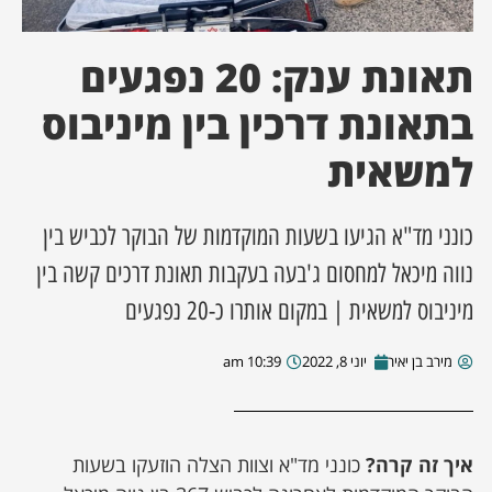
ן מסע מלחמה
תאונת ענק: 20 נפגעים
ת השבוע
בתאונת דרכין בין מיניבוס
למשאית
ונים
לות מקומית
כונני מד"א הגיעו בשעות המוקדמות של הבוקר לכביש בין
נווה מיכאל למחסום ג'בעה בעקבות תאונת דרכים קשה בין
דקס עסקים
מיניבוס למשאית | במקום אותרו כ-20 נפגעים
מירב בן יאיר
יוני 8, 2022
10:39 am
איך זה קרה?
כונני מד"א וצוות הצלה הוזעקו בשעות