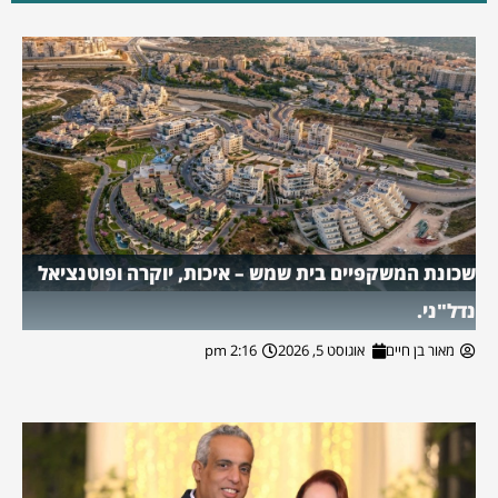
שכונת המשקפיים בית שמש – איכות, יוקרה ופוטנציאל
נדל"ני.
מאור בן חיים
אוגוסט 5, 2026
2:16 pm