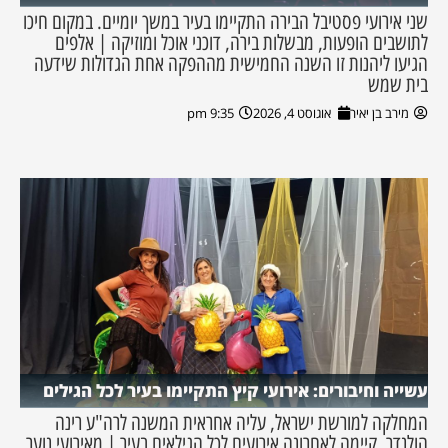
שני אירועי פסטיבל הבירה התקיימו בעיר במשך יומיים. במקום חיכו
לתושבים הופעות, מבשלות בירה, דוכני אוכל ומוזיקה | אלפים
הגיעו ליהנות זו השנה החמישית מההפקה אחת הגדולות שידעה
בית שמש
מירב בן יאיר
אוגוסט 4, 2026
9:35 pm
עשייה וחיבורים: אירועי קיץ התקיימו בעיר לכל הגילים
המחלקה למורשת ישראל, עליה אחראית המשנה לרה"ע רינה
הולנדר, קיימה לאחרונה אירועים לכל הגילאים בעיר | מאירועי נוער