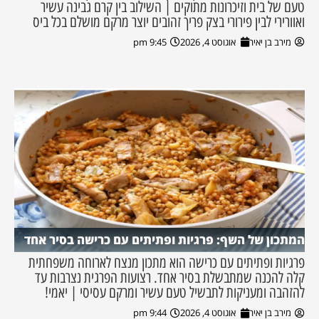
טעם של בית וזיכרונות מתוקים | השילוב בין קרם גבינה עשיר
ואוורירי לבין פירורי בצק פריך זהובים יוצר מרקם מושלם בכל ביס
מירב בן יאיר
אוגוסט 4, 2026
9:45 pm
המתכון של השף: פרגיות ופתיתים עם כרישה בסיר אחד
פרגיות ופתיתים עם כרישה הוא מתכון מנצח לארוחה משפחתית
קלה להכנה שמתבשלת בסיר אחד. רצועות הפרגית נצרבות עד
להזהבה ומעניקות לתבשיל טעם עשיר ומרקם עסיסי | יאמי!
מירב בן יאיר
אוגוסט 4, 2026
9:44 pm