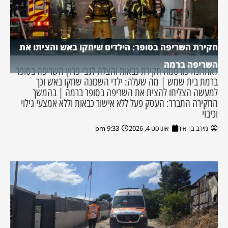
חקירת השריפה בסופר: הילדים שיחקו באש והציתו את
השריפה ברמה
לאחרונה פורסמה חקירת כבאות והצלה לגבי פרוץ השריפה בסופר
ברמת בית שמש | מה שעלה: ילדי השכונה שחקו באש וכך
למעשה הצליחו להצית את השריפה בסופר ברמה | בהמשך
החקירה התברר: העסק פעל ללא אישור כבאות וללא אמצעי גילוי
וכיבוי
מירב בן יאיר
אוגוסט 4, 2026
9:33 pm