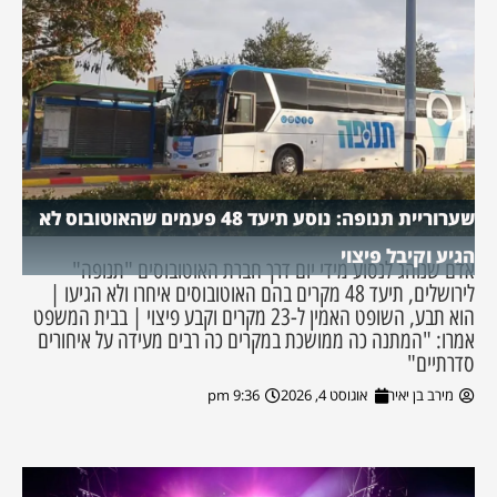
שערוריית תנופה: נוסע תיעד 48 פעמים שהאוטובוס לא
הגיע וקיבל פיצוי
אדם שנוהג לנסוע מידי יום דרך חברת האוטובוסים "תנופה"
לירושלים, תיעד 48 מקרים בהם האוטובוסים איחרו ולא הגיעו |
הוא תבע, השופט האמין ל-23 מקרים וקבע פיצוי | בבית המשפט
אמרו: "המתנה כה ממושכת במקרים כה רבים מעידה על איחורים
סדרתיים"
מירב בן יאיר
אוגוסט 4, 2026
9:36 pm