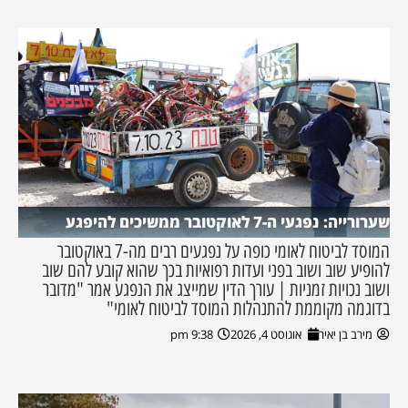
שערורייה: נפגעי ה-7 לאוקטובר ממשיכים להיפגע
המוסד לביטוח לאומי כופה על נפגעים רבים מה-7 באוקטובר
להופיע שוב ושוב בפני ועדות רפואיות בכך שהוא קובע להם שוב
ושוב נכויות זמניות | עורך הדין שמייצג את הנפגע אמר "מדובר
בדוגמה מקוממת להתנהלות המוסד לביטוח לאומי"
מירב בן יאיר
אוגוסט 4, 2026
9:38 pm