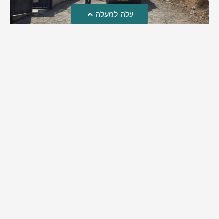
עלה למעלה
טרגדיה: נקבע מותו של הפעוט שטבע בבריכה
פעוט שטבע בבריכה במושב שדות מיכה, פונה לבית החולים הדסה
עין כרם כשהוא ללא דופק או נשימה | אחרי ניסיונות של החייאה
ממושכים, הרופאים נאלצו לקבוע את מותו | יהי זכרו ברוך
מירב בן יאיר
אוגוסט 4, 2026
9:33 pm