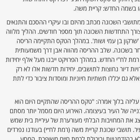
ו בשמה החדש: קריית משה.
הלך הטקס חולקו לכ-60 מתושבי השכונה מכתב מהיזם ובו עיקרי ההסכם והתנאים
ורך התחדשות השכונה תוך מספר חודשים. ההליך מלווה
 'שרקון בן עמי ושות'. במהלך הטקס התקיימה הריסה
ר בשכונה. שלב ההריסה מהווה אבן דרך משמעותית
ת לח"י החדש. במהלך הפרויקט ייבנו מעל אלף יחידות
ות דיור נחוצות לתושבים. יחידות חדשות אלו לא רק
אלא גם יכללו תשתיות חיוניות ומוסדות ציבור כדי לתת
עליזה בלוך אמרה: "טקס ההריסה שהתקיים היום הוא
נייה של העיר בעיצומה. האירוע היום מסמל יותר מסתם
ייצג את המחויבות הבלתי מעורערת של עיריית בית שמש
ר. תושבי שכונת קריית משה (רמת לח״י) בעודנו נפרדים
א בהזדמנויות וביכולת לרמת חיים משופרת. המסע