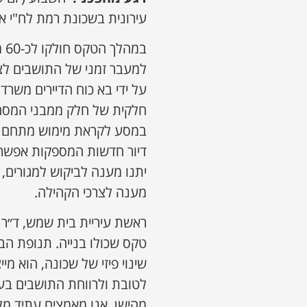
עירונית בשכונת רמת לח"י א
במ
למעבר זמני של התושבים לצ
על ידי בא כוח הדיירים משרד
חלקית של חלק ממבני המסח
במסע לקראת מימוש מתחם רמ
דיור חדשות המספקות אפשרוי
יתנו מענה לביקוש למגורים, 
מענה לצרכי הקהילה.
ראשת עיריית בית שמש, ד״ר 
טקס שכולו בנייה. תנופת הב
שינוי פיזי של שכונה, הוא מ
לטובת ולרווחת התושבים בעי
מהישן, אנו מאמצים עתיד מל