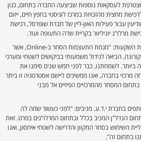
מצטרפת לעסקאות נוספות שביצעה החברה בתחום, כגון
שת מחצית מהזכויות במרכז לוגיסטי בחפץ חיים, ייזום
דיעין עבור פעילות האון-ליין של חברת שופרסל, רכישת
ת מרלו"ג יוניליוור בקריית שדה התעופה ועוד.
שמעון אבודרהם, מנכ"ל אמות השקעות: "מגמת התעצמות הסחר ב-Online, אשר
רונה, הביאה לגידול משמעותי בביקושים לשטחי ומערכי
ביותר. לשמחתנו, כבר לפני חמש שנים סימנו את
ה מרכזי בחברה, ואנו ממשיכים ליישם אסטרטגיה זו ביתר
חום המסחר מהמרכזיים הפיזיים אל מבני
ותפים בחברת י.ד.ע. מניבים: "לפני כעשור שמה לה
ם הנדל"ן המניב בכלל ובתחום המרלו"גים בפרט. זאת
ית השימוש בסחר המקוון והדרישה לשטחי איחסון, ואנו
ו בתחום זה".