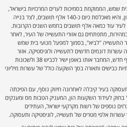
בית שמש, הממוקמת בסמיכות לערים המרכזיות בישראל,
הכפילה עצמה בעשור האחרון, והיא מאכלסת כיום כ-140 אלף תושבים, לצד בנייה
 לעיר עוד כמאה אלף תושבים בחמש השנים הקרובות.
הירות, מתפתחים גם אזורי התעשייה של העיר, לאחר
ור התעשייה "לביא", בסמוך למפעל מנועי בית שמש
ה עשרות דונמים חדשים לתעשייה ולוגיסטיקה. אזור
התעשייה התחדש גם במחלף חדש, המחבר אותו באופן ישיר לכביש 38 ולשכונות
ות כבישים ותאורה בסך השקעה כולל של עשרות מיליוני
סוקה בעיר קיבלה לאחרונה חיזוק נוסף, עם הפיכתה
 בחוק לעידוד השקעות הון, המעניק הטבות מס ומענקים
זים נוספים של רשות מקרקעי ישראל, העתידים
 עשרות אלפי מטרים של תעשייה, לוגיסטיקה ותעסוקה.