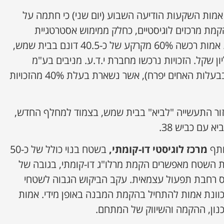
מות השקעות הודיעה השבוע (יום שני) כי חתמה על
קמת מרכזים לוגיסטיים, כחלק ממימוש אסטרטגיית
הצמיחה של החברה בתחום. אמות רכשה 60% מקרקע של כ-40.5 דונם בבית שמש,
ה לסך של כ-53.5 מיליון שקל. הזכויות נרכשו מחברת י.ד.ע. מניבים בע"מ
(מקבוצת ערן י. ד. החזקות, בבעלות האחים יפרח), אשר נשארת בעלת 40% מהזכויות
ור התעשייה "לביא" בבית שמש, בצמוד למחלף החדש,
 עם כביש 38.
ותף
מרכז לוגיסטי דו-קומתי,
בשטח בנוי כולל של כ-50
ית השטח מאפשרים הקמת מרלו"ג דו-קומתי, בגובה של
מפלס רחבת תפעול עצמאית. עקב הביקוש הגבוה לשטחי
כוונת אמות להתחיל בהקמת המבנה באופן מידי. אמות
נון, ההקמה והשיווק של המתחם.