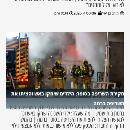
לאירועי אלול והחגים"
מירב בן יאיר
אוגוסט 4, 2026
9:34 pm
חקירת השריפה בסופר: הילדים שיחקו באש והציתו את
השריפה ברמה
לאחרונה פורסמה חקירת כבאות והצלה לגבי פרוץ השריפה בסופר
ברמת בית שמש | מה שעלה: ילדי השכונה שחקו באש וכך
למעשה הצליחו להצית את השריפה בסופר ברמה | בהמשך
החקירה התברר: העסק פעל ללא אישור כבאות וללא אמצעי גילוי