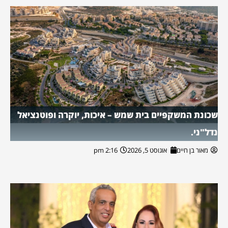
שכונת המשקפיים בית שמש – איכות, יוקרה ופוטנציאל
נדל"ני.
מאור בן חיים
אוגוסט 5, 2026
2:16 pm