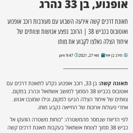
אופנוע, בן 33 נהרג
ן מסע מלחמה
תאונת דרכים קשה אירעה השבוע עם מעורבות רוכב אופנוע
ת השבוע
ואוטובוס בכביש 38 | הרוכב נפצע אנושות וצוותים של
איחוד הצלה נאלצו לקבוע את מותו
ונים
מירב בן יאיר
מאי 27, 2021
9:47 pm
לות מקומית
דקס עסקים
תאונה קשה:
בן 33, רוכב אופנוע נקלע לתאונת דרכים עם
אוטובוס בכביש 38 הסמוך למושב אשתאול ונהרג במקום.
צוותים של איחוד הצלה הגיעו למקום, וגילו שמצבו אנוש.
אחרי פעולות ארוכות של החייאה נקבע מותו.
לפי הדיווח שנמסר מהמשטרה: "כוחות משטרה הוזעקו אל
כביש 38 סמוך לצומת אשתאול בעקבות תאונת דרכים קשה