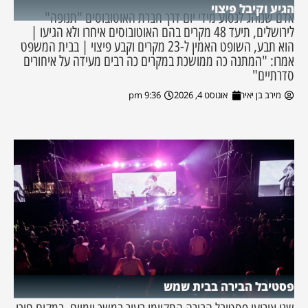
הגיע וקיבל פיצוי
אדם שנוהג לנסוע מידי יום דרך חברת האוטובוסים "תנופה"
לירושלים, תיעד 48 מקרים בהם האוטובוסים איחרו ולא הגיעו |
הוא תבע, השופט האמין ל-23 מקרים וקבע פיצוי | בבית המשפט
אמרו: "המתנה כה ממושכת במקרים כה רבים מעידה על איחורים
סדרתיים"
מירב בן יאיר
אוגוסט 4, 2026
9:36 pm
פסטיבל הבירה בבית שמש