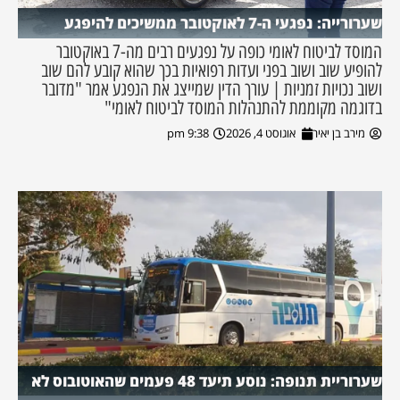
שערורייה: נפגעי ה-7 לאוקטובר ממשיכים להיפגע
המוסד לביטוח לאומי כופה על נפגעים רבים מה-7 באוקטובר
להופיע שוב ושוב בפני ועדות רפואיות בכך שהוא קובע להם שוב
ושוב נכויות זמניות | עורך הדין שמייצג את הנפגע אמר "מדובר
בדוגמה מקוממת להתנהלות המוסד לביטוח לאומי"
מירב בן יאיר
אוגוסט 4, 2026
9:38 pm
שערוריית תנופה: נוסע תיעד 48 פעמים שהאוטובוס לא