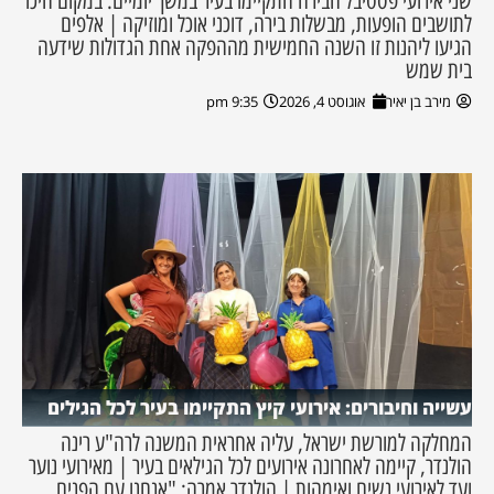
שני אירועי פסטיבל הבירה התקיימו בעיר במשך יומיים. במקום חיכו
לתושבים הופעות, מבשלות בירה, דוכני אוכל ומוזיקה | אלפים
הגיעו ליהנות זו השנה החמישית מההפקה אחת הגדולות שידעה
בית שמש
מירב בן יאיר
אוגוסט 4, 2026
9:35 pm
עשייה וחיבורים: אירועי קיץ התקיימו בעיר לכל הגילים
המחלקה למורשת ישראל, עליה אחראית המשנה לרה"ע רינה
הולנדר, קיימה לאחרונה אירועים לכל הגילאים בעיר | מאירועי נוער
ועד לאירועי נשים ואימהות | הולנדר אמרה: "אנחנו עם הפנים