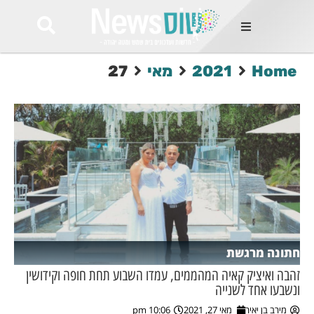
ות
Home
2021
מאי
27
שות החמות
ר בימים
ונים באזור
רט
Et ullamco
sollicitudin 
odio conseq
mauris, wisi v
tortor semper
feugiat 
ultricies la
Congue mat
חתונה מרגשת
luctus, quam 
mi sem
זהבה ואיציק קאיה המהממים, עמדו השבוע תחת חופה וקידושין
ונשבעו אחד לשנייה
לים
מירב בן יאיר
מאי 27, 2021
10:06 pm