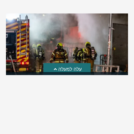
עלה למעלה
חקירת השריפה בסופר: הילדים שיחקו באש והציתו את
השריפה ברמה
לאחרונה פורסמה חקירת כבאות והצלה לגבי פרוץ השריפה בסופר
ברמת בית שמש | מה שעלה: ילדי השכונה שחקו באש וכך
למעשה הצליחו להצית את השריפה בסופר ברמה | בהמשך
החקירה התברר: העסק פעל ללא אישור כבאות וללא אמצעי גילוי
וכיבוי
מירב בן יאיר
אוגוסט 4, 2026
9:33 pm