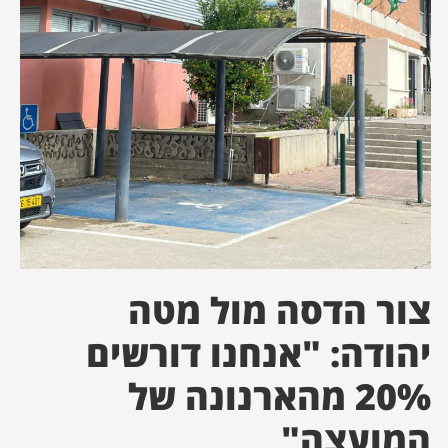
ן מסע מלחמה
ת השבוע
ונים
לות מקומית
דקס עסקים
צור הדסה מול מטה
יהודה: "אנחנו דורשים
20% מהארנונה של
המועצה"