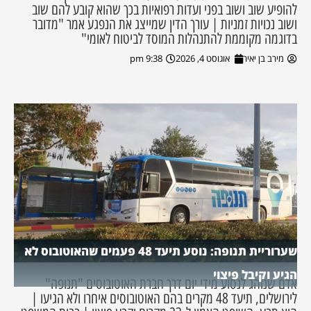
להופיע שוב ושוב בפני ועדות רפואיות בכך שהוא קובע להם שוב
ושוב נכויות זמניות | עורך הדין שמייצג את הנפגע אמר "מדובר
בדוגמה מקוממת להתנהלות המוסד לביטוח לאומי"
מירב בן יאיר
אוגוסט 4, 2026
9:38 pm
שערוריית תנופה: נוסע תיעד 48 פעמים שהאוטובוס לא
הגיע וקיבל פיצוי
אדם שנוהג לנסוע מידי יום דרך חברת האוטובוסים "תנופה"
לירושלים, תיעד 48 מקרים בהם האוטובוסים איחרו ולא הגיעו |