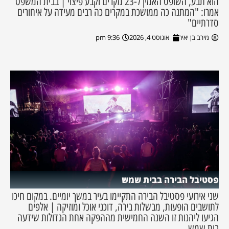
הוא תבע, השופט האמין ל-23 מקרים וקבע פיצוי | בבית המשפט
אמרו: "המתנה כה ממושכת במקרים כה רבים מעידה על איחורים
סדרתיים"
מירב בן יאיר
אוגוסט 4, 2026
9:36 pm
פסטיבל הבירה בבית שמש
שני אירועי פסטיבל הבירה התקיימו בעיר במשך יומיים. במקום חיכו
לתושבים הופעות, מבשלות בירה, דוכני אוכל ומוזיקה | אלפים
הגיעו ליהנות זו השנה החמישית מההפקה אחת הגדולות שידעה
בית שמש