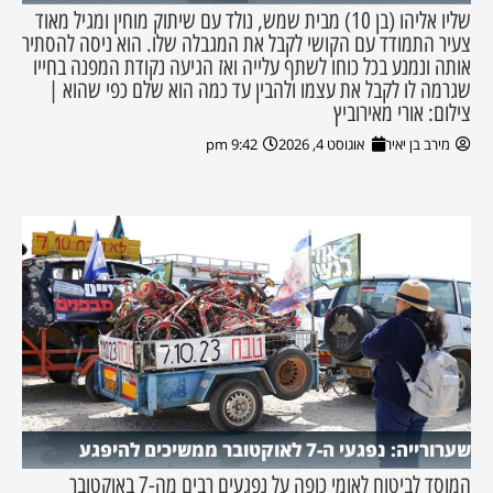
שליו אליהו (בן 10) מבית שמש, נולד עם שיתוק מוחין ומגיל מאוד
צעיר התמודד עם הקושי לקבל את המגבלה שלו. הוא ניסה להסתיר
אותה ונמנע בכל כוחו לשתף עלייה ואז הגיעה נקודת המפנה בחייו
שגרמה לו לקבל את עצמו ולהבין עד כמה הוא שלם כפי שהוא |
צילום: אורי מאירוביץ
מירב בן יאיר
אוגוסט 4, 2026
9:42 pm
שערורייה: נפגעי ה-7 לאוקטובר ממשיכים להיפגע
המוסד לביטוח לאומי כופה על נפגעים רבים מה-7 באוקטובר