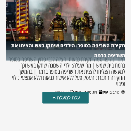
חקירת השריפה בסופר: הילדים שיחקו באש והציתו את
השריפה ברמה
לאחרונה פורסמה חקירת כבאות והצלה לגבי פרוץ השריפה בסופר
ברמת בית שמש | מה שעלה: ילדי השכונה שחקו באש וכך
למעשה הצליחו להצית את השריפה בסופר ברמה | בהמשך
החקירה התברר: העסק פעל ללא אישור כבאות וללא אמצעי גילוי
וכיבוי
מירב בן יאיר
אוגוסט 4, 2026
9:33 pm
עלה למעלה