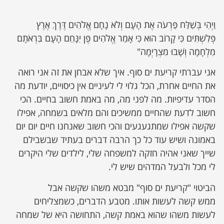
וַיְהִי בְּשַׁלַּח פַּרְעֹה אֶת הָעָם וְלֹא נָחָם אֱלֹהִים דֶּרֶךְ אֶרֶץ
פְּלִשְׁתִּים כִּי קָרוֹב הוּא כִּי אָמַר אֱלֹהִים פֶּן יִנָּחֵם הָעָם בִּרְאֹתָם
מִלְחָמָה וְשָׁבוּ מִצְרָיְמָה"
אני עברתי קריעת ים סוף. איך שלא אבחן את זה אני רואה
את החיים אחרת, הכל גלוי לי לעיניים אין כיסויים, יודעת מה
הסדר עדיפיות. מה לפני מה, מה באמת חשוב בחיים. הכי
חשוב לדעת שהחיים ממשיכים והם מלאים בשמחה, אפילו
שקשה אפילו שמתגעגעים והכי חשוב שאנחנו חיים יום יום
באמונה ושיש עוד כל כך הרבה דברים בעתיד שבשבילם
שייך שאני אהיה חזקה למשפחה שלי, לילדים שלי היקרים
לי מכל ולבעל המדהים שיש לי.
הביטוי "קריעת ים סוף" מבטא משהו שקשה אבל
ממש קשה לעשות אותו. מטבע הדברים, כשמצליחים
לעשות משהו שהוא באמת קשה, התחושה היא של שמחה