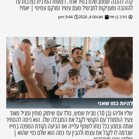
קלה להכנה שמתבשלת בסיר אחד. רצועות הפרגית נצרבות עד
להזהבה ומעניקות לתבשיל טעם עשיר ומרקם עסיסי | יאמי!
מירב בן יאיר
אוגוסט 4, 2026
9:44 pm
להיות כמו שאני
שליו אליהו (בן 10) מבית שמש, נולד עם שיתוק מוחין ומגיל מאוד
צעיר התמודד עם הקושי לקבל את המגבלה שלו. הוא ניסה להסתיר
אותה ונמנע בכל כוחו לשתף עלייה ואז הגיעה נקודת המפנה בחייו
שגרמה לו לקבל את עצמו ולהבין עד כמה הוא שלם כפי שהוא |