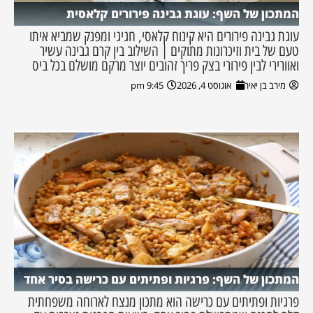
המתכון של השף: עוגת גבינה פירורים קלאסית
עוגת גבינה פירורים היא קינוח קלאסי, חגיגי ומפנק שמביא איתו
טעם של בית וזיכרונות מתוקים | השילוב בין קרם גבינה עשיר
ואוורירי לבין פירורי בצק פריך זהובים יוצר מרקם מושלם בכל ביס
מירב בן יאיר
אוגוסט 4, 2026
9:45 pm
המתכון של השף: פרגיות ופתיתים עם כרישה בסיר אחד
פרגיות ופתיתים עם כרישה הוא מתכון מנצח לארוחה משפחתית