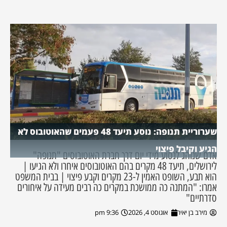
שערוריית תנופה: נוסע תיעד 48 פעמים שהאוטובוס לא
הגיע וקיבל פיצוי
אדם שנוהג לנסוע מידי יום דרך חברת האוטובוסים "תנופה"
לירושלים, תיעד 48 מקרים בהם האוטובוסים איחרו ולא הגיעו |
הוא תבע, השופט האמין ל-23 מקרים וקבע פיצוי | בבית המשפט
אמרו: "המתנה כה ממושכת במקרים כה רבים מעידה על איחורים
סדרתיים"
מירב בן יאיר
אוגוסט 4, 2026
9:36 pm