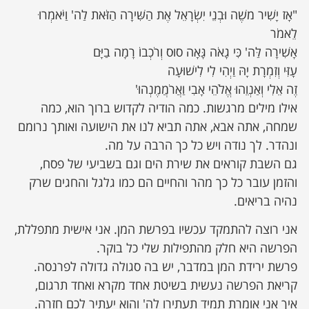
"אָז יָשִׁיר משֶׁה וּבְנֵי יִשְׂרָאֵל אֶת הַשִּׁירָה הַזֹּאת לַה' וַיֹּאמְרוּ
לֵאמֹר
אָשִׁירָה לַּה' כִּי גָאֹה גָּאָה סוּס וְרֹכְבוֹ רָמָה בַיָּם
עָזִּי וְזִמְרָת יָהּ וַיְהִי לִי לִישׁוּעָה
זֶה אֵלִי וְאַנְוֵהוּ אֱלֹהֵי אָבִי וַאֲרֹמֲמֶנְהוּ'
אילו מילים מרגשות. כמה הודיה לקדוש ברוך הוא, כמה
שמחה, אתה אבא, אתה תביא לנו את הישועה ואותך נרומם
ונהדר. לך נודה ויש כל כך הרבה על מה.
גם השבת קוראים את שירת הים וגם בשביעי של פסח,
והזמן עובר כל כך מהר והחיים הם כמו גלגל והחגים שרק
נהיה בריאים.
אני רוצה להתמקד עכשיו בפרשת המן. אני אישית מתפללת,
הפרשה היא חלק מהתפילות שלי כל בוקר.
פרשת ירידת המן במדבר, יש בה סגולה גדולה לפרנסה.
קריאת הפרשה נעשית בשיטת אחד מקרא ואחד תרגום,
איך אני אומרת תמיד תעתירו לה' והוא יעתיר לכם חזרה.