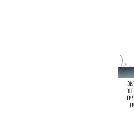
שני
חור
 השניים
לף שקלים