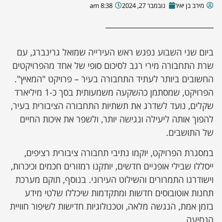
מירב בן יאיר
נובמבר 27, 2024
8:38 am
ביום שני השבוע נפגש ראש העירייה שמואל גרינברג, עם
שרת התחבורה מירי רגב לסיכום סופי של אחד מהפרויקטים
החשובים ביותר לעתיד התחבורה בעיר – פרויקט "המאיץ".
הפרויקט, שמסתמן כהשקעה משמעותית בסך כ-1 מיליארד
שקלים, נועד לשדרג את תשתיות התחבורה הציבורית בעיר,
להפוך אותה ליעילה ונגישה יותר, ולשפר את איכות החיים
של התושבים.
במסגרת הפרויקט, יוקמו נתיבי תחבורה ציבורית רציפים,
ייסללו שבילי אופניים חדשים, יותקנו רמזורים חכמים וכיכרות,
וישודרגו התמרורים והשילוט העירוני. בנוסף, תוקם מערכת
תחנות אוטובוסים חדשות ומתקדמות שיכללו שלטי מידע
בזמן אמת, הנגשה מלאה, וטכנולוגיות חדישות לשיפור חוויית
הנסיעה.