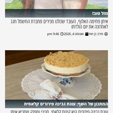
מזל טוב!
איתן פחימה האלוף, העובד שכולנו מכירים מחברת החשמל חגג
לאחרונה את יום הולדתו
מירב בן יאיר
אוגוסט 4, 2026
9:46 pm
המתכון של השף: עוגת גבינה פירורים קלאסית
עוגת גבינה פירורים היא קינוח קלאסי, חגיגי ומפנק שמביא איתו