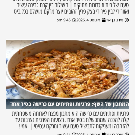
טעם של בית וזיכרונות מתוקים | השילוב בין קרם גבינה עשיר
ואוורירי לבין פירורי בצק פריך זהובים יוצר מרקם מושלם בכל ביס
מירב בן יאיר
אוגוסט 4, 2026
9:45 pm
המתכון של השף: פרגיות ופתיתים עם כרישה בסיר אחד
פרגיות ופתיתים עם כרישה הוא מתכון מנצח לארוחה משפחתית
קלה להכנה שמתבשלת בסיר אחד. רצועות הפרגית נצרבות עד
להזהבה ומעניקות לתבשיל טעם עשיר ומרקם עסיסי | יאמי!
מירב בן יאיר
אוגוסט 4, 2026
9:44 pm