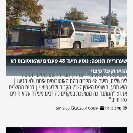
שערוריית תנופה: נוסע תיעד 48 פעמים שהאוטובוס לא
הגיע וקיבל פיצוי
אדם שנוהג לנסוע מידי יום דרך חברת האוטובוסים "תנופה"
לירושלים, תיעד 48 מקרים בהם האוטובוסים איחרו ולא הגיעו |
הוא תבע, השופט האמין ל-23 מקרים וקבע פיצוי | בבית המשפט
אמרו: "המתנה כה ממושכת במקרים כה רבים מעידה על איחורים
סדרתיים"
מירב בן יאיר
אוגוסט 4, 2026
9:36 pm