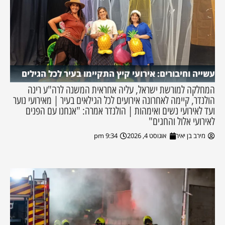
עשייה וחיבורים: אירועי קיץ התקיימו בעיר לכל הגילים
המחלקה למורשת ישראל, עליה אחראית המשנה לרה"ע רינה
הולנדר, קיימה לאחרונה אירועים לכל הגילאים בעיר | מאירועי נוער
ועד לאירועי נשים ואימהות | הולנדר אמרה: "אנחנו עם הפנים
לאירועי אלול והחגים"
מירב בן יאיר
אוגוסט 4, 2026
9:34 pm