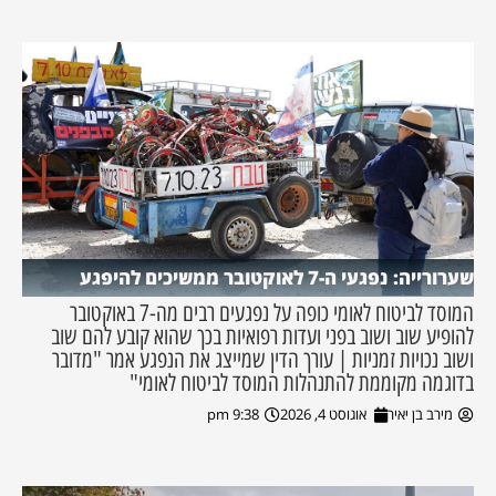
שערורייה: נפגעי ה-7 לאוקטובר ממשיכים להיפגע
המוסד לביטוח לאומי כופה על נפגעים רבים מה-7 באוקטובר
להופיע שוב ושוב בפני ועדות רפואיות בכך שהוא קובע להם שוב
ושוב נכויות זמניות | עורך הדין שמייצג את הנפגע אמר "מדובר
בדוגמה מקוממת להתנהלות המוסד לביטוח לאומי"
מירב בן יאיר
אוגוסט 4, 2026
9:38 pm