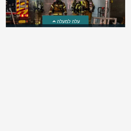
עלה למעלה
חקירת השריפה בסופר: הילדים שיחקו באש והציתו את
השריפה ברמה
לאחרונה פורסמה חקירת כבאות והצלה לגבי פרוץ השריפה בסופר
ברמת בית שמש | מה שעלה: ילדי השכונה שחקו באש וכך
למעשה הצליחו להצית את השריפה בסופר ברמה | בהמשך
החקירה התברר: העסק פעל ללא אישור כבאות וללא אמצעי גילוי
וכיבוי
מירב בן יאיר
אוגוסט 4, 2026
9:33 pm