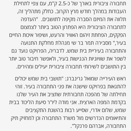
תחבורה ציבורית באורך של כ-2.5 ק"מ, עם צפי לתחילת
העבודות במהלך חודש מרץ הקרוב. כחלק מתהליך זה,
תלווה את המיזם הסברה מקיפה לתושבים. "העדפה
לתחבורה הציבורית היא הפתרון הטוב ביותר לצמצום
הפקקים, הפחתת זיהום האוויר והרעש, ושיפור איכות החיים
בעיר," מסבירה תמר בר שי מנהלת מחלקת התנועה
והתחבורה בעיריית בית שמש. לדבריה, הפרויקט נועד גם
לשפר את שוויוניות הנגישות בעיר, ולאפשר חיבור טוב יותר
בין התושבים לשירותי תחבורה ציבורית יעילים ומהירים.
ראש העירייה שמואל גרינברג: "תושבי בית שמש יכולים
להתגאות בפרויקט שישנה את פני התחבורה בעיר. זוהי
תחילתה של מהפכה תחבורתית שתציב את העיר שלנו
בקדמת המפה הארצית. אני מודה ליו"ר סיעת הליכוד בבית
שמש, שלום אדרי, שסייע רבות בהשגת התקציבים
והתיאומים הנדרשים מול משרד התחבורה וכן למחזיק תיק
התחבורה, אברהם פרנקל".