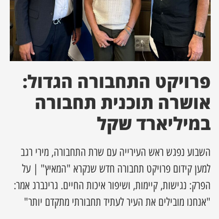
ן מסע מלחמה
ת השבוע
ונים
פרויקט התחבורה הגדול:
אושרה תוכנית תחבורה
לות מקומית
במיליארד שקל
דקס עסקים
השבוע נפגש ראש העירייה עם שרת התחבורה, מירי רגב
למען קידום פרויקט תחבורה חדש שנקרא "המאיץ" | על
הפרק: נגישות, קיימות, ושיפור איכות החיים. גרינברג אמר:
"אנחנו מובילים את העיר לעתיד תחבורתי מתקדם יותר"