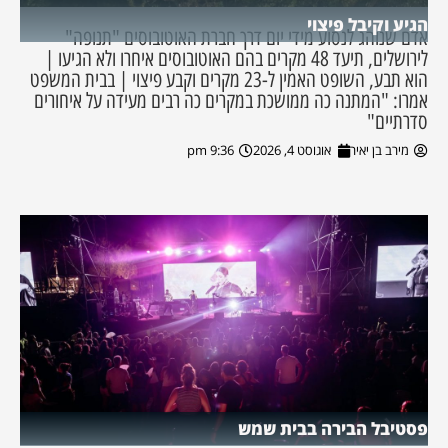
הגיע וקיבל פיצוי
אדם שנוהג לנסוע מידי יום דרך חברת האוטובוסים "תנופה"
לירושלים, תיעד 48 מקרים בהם האוטובוסים איחרו ולא הגיעו |
הוא תבע, השופט האמין ל-23 מקרים וקבע פיצוי | בבית המשפט
אמרו: "המתנה כה ממושכת במקרים כה רבים מעידה על איחורים
סדרתיים"
מירב בן יאיר
אוגוסט 4, 2026
9:36 pm
פסטיבל הבירה בבית שמש