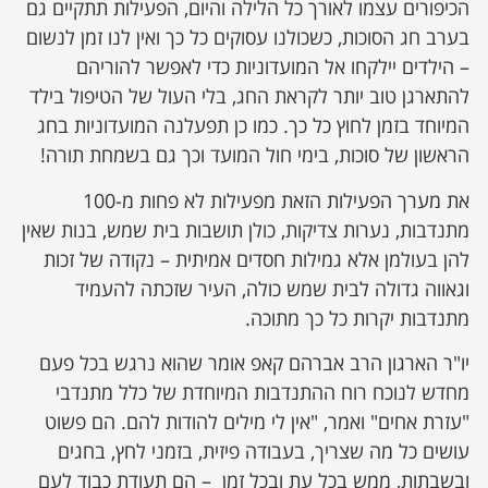
הכיפורים עצמו לאורך כל הלילה והיום, הפעילות תתקיים גם
בערב חג הסוכות, כשכולנו עסוקים כל כך ואין לנו זמן לנשום
– הילדים יילקחו אל המועדוניות כדי לאפשר להוריהם
להתארגן טוב יותר לקראת החג, בלי העול של הטיפול בילד
המיוחד בזמן לחוץ כל כך. כמו כן תפעלנה המועדוניות בחג
הראשון של סוכות, בימי חול המועד וכך גם בשמחת תורה!
את מערך הפעילות הזאת מפעילות לא פחות מ-100
מתנדבות, נערות צדיקות, כולן תושבות בית שמש, בנות שאין
להן בעולמן אלא גמילות חסדים אמיתית – נקודה של זכות
וגאווה גדולה לבית שמש כולה, העיר שזכתה להעמיד
מתנדבות יקרות כל כך מתוכה.
יו"ר הארגון הרב אברהם קאפ אומר שהוא נרגש בכל פעם
מחדש לנוכח רוח ההתנדבות המיוחדת של כלל מתנדבי
"עזרת אחים" ואמר, "אין לי מילים להודות להם. הם פשוט
עושים כל מה שצריך, בעבודה פיזית, בזמני לחץ, בחגים
ובשבתות, ממש בכל עת ובכל זמן – הם תעודת כבוד לעם