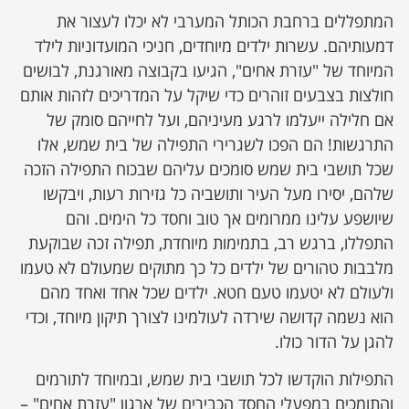
המתפללים ברחבת הכותל המערבי לא יכלו לעצור את
דמעותיהם. עשרות ילדים מיוחדים, חניכי המועדוניות לילד
המיוחד של "עזרת אחים", הגיעו בקבוצה מאורגנת, לבושים
חולצות בצבעים זוהרים כדי שיקל על המדריכים לזהות אותם
אם חלילה ייעלמו לרגע מעיניהם, ועל לחייהם סומק של
התרגשות! הם הפכו לשגרירי התפילה של בית שמש, אלו
שכל תושבי בית שמש סומכים עליהם שבכוח התפילה הזכה
שלהם, יסירו מעל העיר ותושביה כל גזירות רעות, ויבקשו
שיושפע עלינו ממרומים אך טוב וחסד כל הימים. והם
התפללו, ברגש רב, בתמימות מיוחדת, תפילה זכה שבוקעת
מלבבות טהורים של ילדים כל כך מתוקים שמעולם לא טעמו
ולעולם לא יטעמו טעם חטא. ילדים שכל אחד ואחד מהם
הוא נשמה קדושה שירדה לעולמינו לצורך תיקון מיוחד, וכדי
להגן על הדור כולו.
התפילות הוקדשו לכל תושבי בית שמש, ובמיוחד לתורמים
והתומכים במפעלי החסד הכבירים של ארגון "עזרת אחים" –