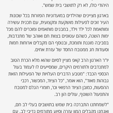
היהודי כולו, לא רק לתושבי בית שמש".
בארגון מציינים שהילדים במועדוניות הפזורות בכל שכונות
העיר זוכים לפעילות מושקעת ומקצועית, עם תכנית עשירה
ומותאמת לכל ילד וילד, במבנים מותאמים ומוכרים להם מכל
ימות השנה, כשהם עטופים בצוות חם ואוהב של מתנדבות,
בסביבה מוגנת ותומכת, ובנוסף הם מקבלים ארוחות חמות
וסעודות חג ממטבח החסד של עזרת אחים.
יו"ר הארגון הרב קאפ מציין לסיום שהוא מלא הכרת הטוב
למתנדבים ולתורמים היקרים, שמסייעים לו לעמוד בעול
הכספי הכבד: "מטבע הדברים העלויות של הפעילות הזאת
גבוהות מאוד", הוא אומר, "כל הציוד, המכשור, רכבי
ההסעות, כמובן הציוד הרפואי וכו', חומרי הגלם למטבח
והתפעול השוטף, עולים הון רב.
"לשמחתנו התברכה בית שמש בתושבים בעלי לב חם,
ואנחנו מקבלים המון עזרה וסיוע מתורמים נדיבי לב. עם