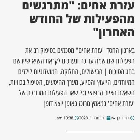
עזרת אחים: "מתרגשים
ן מסע מלחמה
מהפעילות של החודש
האחרון"
ת השבוע
ונים
בארגון החסד "עזרת אחים" מסכמים בסיפוק רב את
הפעילות שנרשמה עד כה ונערכים לקראת השיא שיירשם
לות מקומית
בחג הסוכות | הבישולים, החלוקה, המועדוניות לילדים
המיוחדים, הייעוץ והסיוע, מערך ההיסעים, הטיפול בכוויות,
דקס עסקים
השאלת הציוד הרפואי וכל שאר הפעילות המבורכת של
'עזרת אחים' במאמץ מרוכז באופן יוצא דופן
מירב בן יאיר
נובמבר 1, 2023
10:38 am