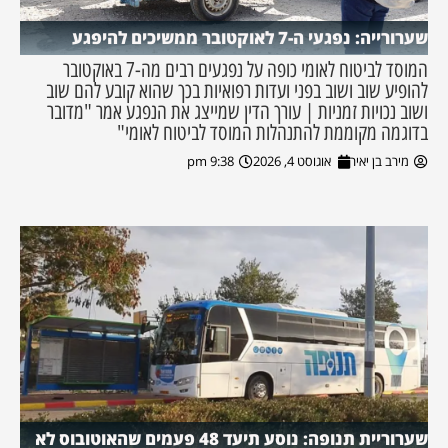
שערורייה: נפגעי ה-7 לאוקטובר ממשיכים להיפגע
המוסד לביטוח לאומי כופה על נפגעים רבים מה-7 באוקטובר
להופיע שוב ושוב בפני ועדות רפואיות בכך שהוא קובע להם שוב
ושוב נכויות זמניות | עורך הדין שמייצג את הנפגע אמר "מדובר
בדוגמה מקוממת להתנהלות המוסד לביטוח לאומי"
מירב בן יאיר
אוגוסט 4, 2026
9:38 pm
שערוריית תנופה: נוסע תיעד 48 פעמים שהאוטובוס לא