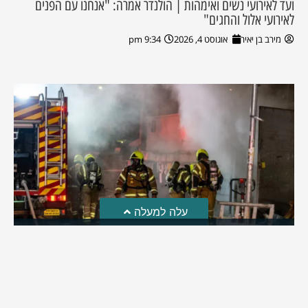
ועד לאירועי נשים ואימהות | הולנדר אמרה: "אנחנו עם הפנים
לאירועי אלול והחגים"
מירב בן יאיר
אוגוסט 4, 2026
9:34 pm
עלה למעלה
חקירת השריפה בסופר: הילדים שיחקו באש והציתו את
השריפה ברמה
לאחרונה פורסמה חקירת כבאות והצלה לגבי פרוץ השריפה בסופר
ברמת בית שמש | מה שעלה: ילדי השכונה שחקו באש וכך
למעשה הצליחו להצית את השריפה בסופר ברמה | בהמשך
החקירה התברר: העסק פעל ללא אישור כבאות וללא אמצעי גילוי