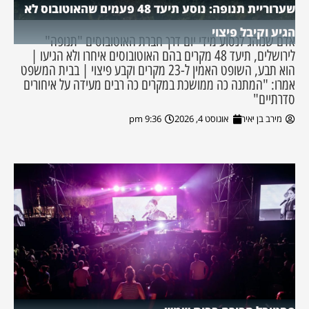
שערוריית תנופה: נוסע תיעד 48 פעמים שהאוטובוס לא
הגיע וקיבל פיצוי
אדם שנוהג לנסוע מידי יום דרך חברת האוטובוסים "תנופה"
לירושלים, תיעד 48 מקרים בהם האוטובוסים איחרו ולא הגיעו |
הוא תבע, השופט האמין ל-23 מקרים וקבע פיצוי | בבית המשפט
אמרו: "המתנה כה ממושכת במקרים כה רבים מעידה על איחורים
סדרתיים"
מירב בן יאיר
אוגוסט 4, 2026
9:36 pm