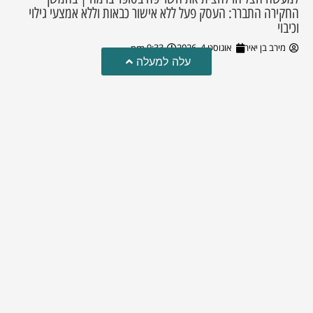
החקירה התברר: העסק פעל ללא אישור כבאות וללא אמצעי גילוי
וכיבוי
מירב בן יאיר
אוגוסט 4, 2026
9:33 pm
עלה למעלה
טרגדיה: נקבע מותו של הפעוט שטבע בבריכה
פעוט שטבע בבריכה במושב שדות מיכה, פונה לבית החולים הדסה
עין כרם כשהוא ללא דופק או נשימה | אחרי ניסיונות של החייאה
ממושכים, הרופאים נאלצו לקבוע את מותו | יהי זכרו ברוך