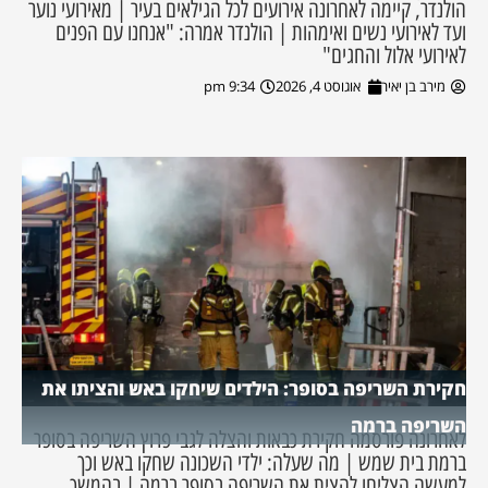
הולנדר, קיימה לאחרונה אירועים לכל הגילאים בעיר | מאירועי נוער
ועד לאירועי נשים ואימהות | הולנדר אמרה: "אנחנו עם הפנים
לאירועי אלול והחגים"
מירב בן יאיר
אוגוסט 4, 2026
9:34 pm
חקירת השריפה בסופר: הילדים שיחקו באש והציתו את
השריפה ברמה
לאחרונה פורסמה חקירת כבאות והצלה לגבי פרוץ השריפה בסופר
ברמת בית שמש | מה שעלה: ילדי השכונה שחקו באש וכך
למעשה הצליחו להצית את השריפה בסופר ברמה | בהמשך