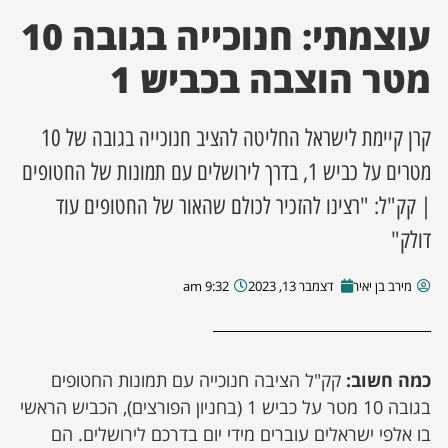
עוצמתי: חנוכייה בגובה 10
ן מסע מלחמה
מטר הוצבה בכביש 1
ת השבוע
קרן קיימת לישראל החליטה להציב חנוכייה בגובה של 10
ונים
מטרים על כביש 1, בדרך לירושלים עם תמונות של החטופים
| קק"ל: "רצינו להזכיר לכולם שהאור של החטופים עוד
לות מקומית
דולק"
דקס עסקים
מירב בן יאיר
דצמבר 13, 2023
9:32 am
כמה חשוב:
קק"ל הציבה חנוכייה עם תמונות החטופים
בגובה 10 מטר על כביש 1 (בחניון הפורצים), הכביש הראשי
בו אלפי ישראלים עוברים מידי יום בדרכם לירושלים. הם