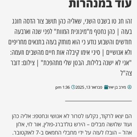
עוד במנהרות
ן מסע מלחמה
זהו חג טו בשבט השני, שאליה כהן תושב צור הדסה חוגג
ת השבוע
בעזה | כהן נחטף מ"מיגונית המוות" לפני שנה וארבעה
חודשים והשבוע נודע כי הוא מוחזק בעזה בתנאים מחריפים
ונים
ולא אנושיים | סיגי אימו קיבלה אות חיים מהשבים וזעמה:
"אני לא ישנה בלילות. הבטן שלי מתהפכת" | צילום: דובר
לות מקומית
צה"ל
דקס עסקים
מירב בן יאיר
פברואר 13, 2025
1:36 pm
הם יצאו לרקוד, נקלעו לטרור לא אנושי ונחטפו: אליה כהן
ועוד שלושה מבלים – הירש גולדברג-פולין, אור לוי, אלון
אהל – הובלו לעזה על ידי מחבלי החמאס ב-7 לאוקטובר.