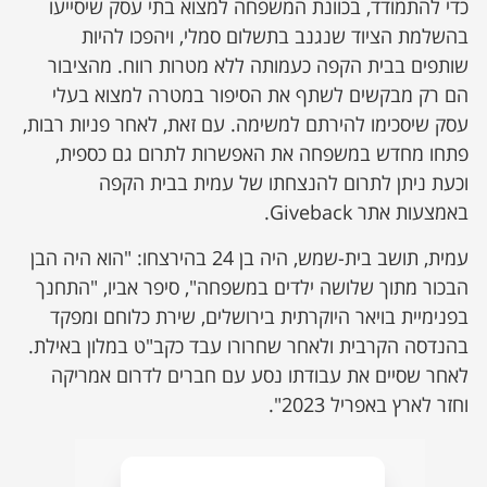
כדי להתמודד, בכוונת המשפחה למצוא בתי עסק שיסייעו
בהשלמת הציוד שנגנב בתשלום סמלי, ויהפכו להיות
שותפים בבית הקפה כעמותה ללא מטרות רווח. מהציבור
הם רק מבקשים לשתף את הסיפור במטרה למצוא בעלי
עסק שיסכימו להירתם למשימה. עם זאת, לאחר פניות רבות,
פתחו מחדש במשפחה את האפשרות לתרום גם כספית,
וכעת ניתן לתרום להנצחתו של עמית בבית הקפה
באמצעות אתר Giveback.
עמית, תושב בית-שמש, היה בן 24 בהירצחו: "הוא היה הבן
הבכור מתוך שלושה ילדים במשפחה", סיפר אביו, "התחנך
בפנימיית בויאר היוקרתית בירושלים, שירת כלוחם ומפקד
בהנדסה הקרבית ולאחר שחרורו עבד כקב"ט במלון באילת.
לאחר שסיים את עבודתו נסע עם חברים לדרום אמריקה
וחזר לארץ באפריל 2023".