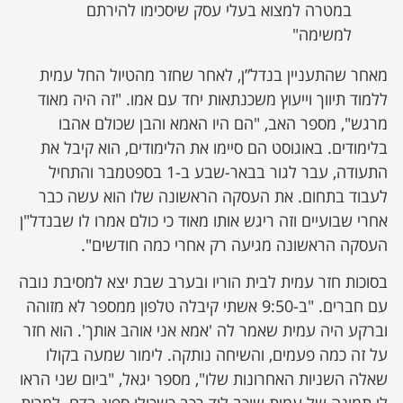
במטרה למצוא בעלי עסק שיסכימו להירתם
למשימה"
מאחר שהתעניין בנדל”ן, לאחר שחזר מהטיול החל עמית
ללמוד תיווך וייעוץ משכנתאות יחד עם אמו. "זה היה מאוד
מרגש", מספר האב, "הם היו האמא והבן שכולם אהבו
בלימודים. באוגוסט הם סיימו את הלימודים, הוא קיבל את
התעודה, עבר לגור בבאר-שבע ב-1 בספטמבר והתחיל
לעבוד בתחום. את העסקה הראשונה שלו הוא עשה כבר
אחרי שבועיים וזה ריגש אותו מאוד כי כולם אמרו לו שבנדל"ן
העסקה הראשונה מגיעה רק אחרי כמה חודשים".
בסוכות חזר עמית לבית הוריו ובערב שבת יצא למסיבת נובה
עם חברים. "ב-9:50 אשתי קיבלה טלפון ממספר לא מזוהה
וברקע היה עמית שאמר לה 'אמא אני אוהב אותך'. הוא חזר
על זה כמה פעמים, והשיחה נותקה. לימור שמעה בקולו
שאלה השניות האחרונות שלו", מספר יגאל, "ביום שני הראו
לי תמונה של עמית שוכב ליד רכב כשכולו ספוג בדם. למרות