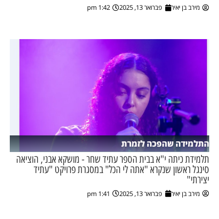
מירב בן יאיר
פברואר 13, 2025
1:42 pm
ן מסע מלחמה
ת השבוע
ונים
לות מקומית
דקס עסקים
התלמידה שהפכה לזמרת
תלמידת כיתה י"א בבית הספר עתיד שחר - מושקא אבני, הוציאה
סינגל ראשון שנקרא "אתה לי הכל" במסגרת פרויקט "עתיד
יצירתי"
מירב בן יאיר
פברואר 13, 2025
1:41 pm