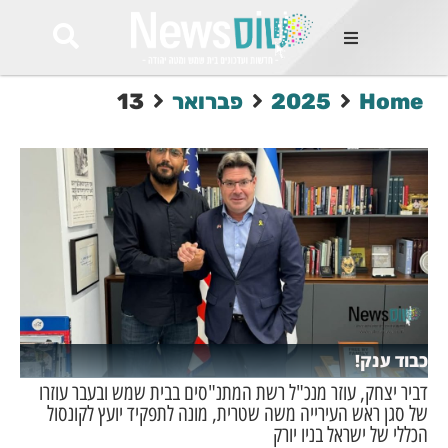
ות
Home
2025
פברואר
13
שות החמות
ר בימים
ונים באזור
רט
Et ullamco
sollicitudin 
odio conseq
mauris, wisi v
tortor semper
feugiat 
ultricies la
Congue mat
כבוד ענק!
luctus, quam 
mi sem
דביר יצחק, עוזר מנכ"ל רשת המתנ"סים בבית שמש ובעבר עוזרו
של סגן ראש העירייה משה שטרית, מונה לתפקיד יועץ לקונסול
הכללי של ישראל בניו יורק
לים