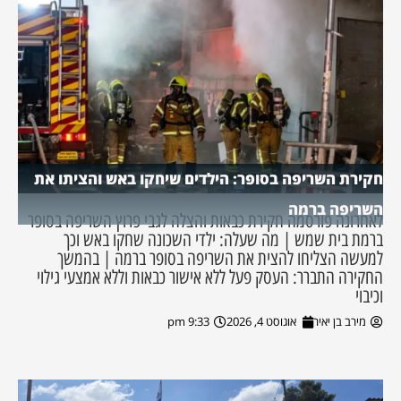
חקירת השריפה בסופר: הילדים שיחקו באש והציתו את
השריפה ברמה
לאחרונה פורסמה חקירת כבאות והצלה לגבי פרוץ השריפה בסופר
ברמת בית שמש | מה שעלה: ילדי השכונה שחקו באש וכך
למעשה הצליחו להצית את השריפה בסופר ברמה | בהמשך
החקירה התברר: העסק פעל ללא אישור כבאות וללא אמצעי גילוי
וכיבוי
מירב בן יאיר
אוגוסט 4, 2026
9:33 pm