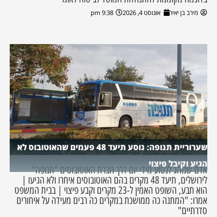
מירב בן יאיר
אוגוסט 4, 2026
9:38 pm
שערוריית תנופה: נוסע תיעד 48 פעמים שהאוטובוס לא
הגיע וקיבל פיצוי
אדם שנוהג לנסוע מידי יום דרך חברת האוטובוסים "תנופה"
לירושלים, תיעד 48 מקרים בהם האוטובוסים איחרו ולא הגיעו |
הוא תבע, השופט האמין ל-23 מקרים וקבע פיצוי | בבית המשפט
אמרו: "המתנה כה ממושכת במקרים כה רבים מעידה על איחורים
סדרתיים"