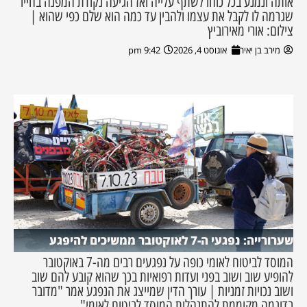
אותה ונמנע בכל כוחו לשתף עלייה ואז הגיעה נקודת המפנה בחייו
שגרמה לו לקבל את עצמו ולהבין עד כמה הוא שלם כפי שהוא |
צילום: אורי מאירוביץ
מירב בן יאיר
אוגוסט 4, 2026
9:42 pm
שערורייה: נפגעי ה-7 לאוקטובר ממשיכים להיפגע
המוסד לביטוח לאומי כופה על נפגעים רבים מה-7 באוקטובר
להופיע שוב ושוב בפני ועדות רפואיות בכך שהוא קובע להם שוב
ושוב נכויות זמניות | עורך הדין שמייצג את הנפגע אמר "מדובר
בדוגמה מקוממת להתנהלות המוסד לביטוח לאומי"