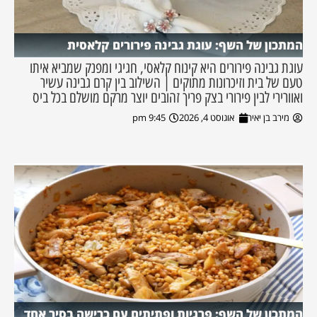
המתכון של השף: עוגת גבינה פירורים קלאסית
עוגת גבינה פירורים היא קינוח קלאסי, חגיגי ומפנק שמביא איתו
טעם של בית וזיכרונות מתוקים | השילוב בין קרם גבינה עשיר
ואוורירי לבין פירורי בצק פריך זהובים יוצר מרקם מושלם בכל ביס
מירב בן יאיר
אוגוסט 4, 2026
9:45 pm
המתכון של השף: פרגיות ופתיתים עם כרישה בסיר אחד