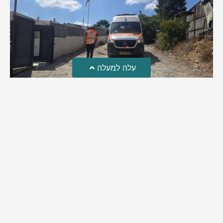
עלה למעלה
טרגדיה: נקבע מותו של הפעוט שטבע בבריכה
פעוט שטבע בבריכה במושב שדות מיכה, פונה לבית החולים הדסה
עין כרם כשהוא ללא דופק או נשימה | אחרי ניסיונות של החייאה
ממושכים, הרופאים נאלצו לקבוע את מותו | יהי זכרו ברוך
מירב בן יאיר
אוגוסט 4, 2026
9:33 pm