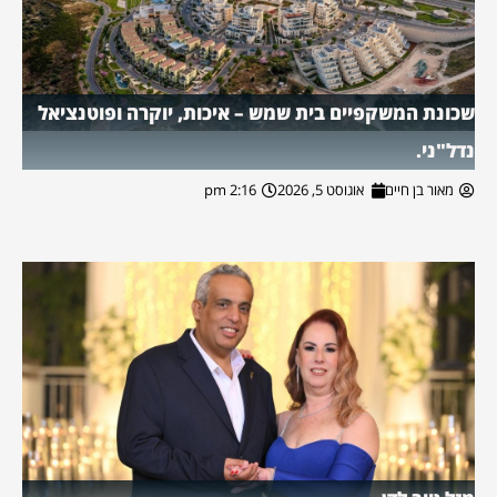
שכונת המשקפיים בית שמש – איכות, יוקרה ופוטנציאל
נדל"ני.
מאור בן חיים
אוגוסט 5, 2026
2:16 pm