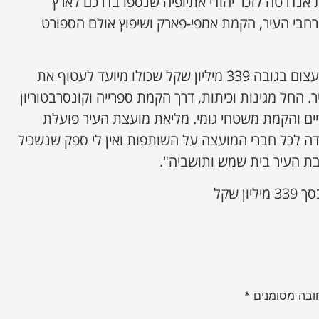
 אנדרטה לזכר יהודי אתיופיה שנספו בדרכם לארץ
חבי העיר, הקמת אמפי-פארק ושיפוץ אולם הספורט
בלוך אמרה: "אישרנו תקציב עצום בגובה 339 מיליון שקל שכולו מיועד לעטוף את
. החל מגינות וכיתות, דרך הקמת ספרייה וקונסרבטוריון
ים והקמת משטחי גומי. מליאת מועצת העיר פועלת
ודה לכל חברי המועצה על השותפות ואין לי ספק שנשכיל
בת העיר בית שמש ותושביה".
ן שקל
ובה מסומנים
*