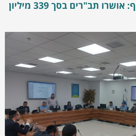
סוף סוף: אושרו תב"רים בסך 339 מיליון