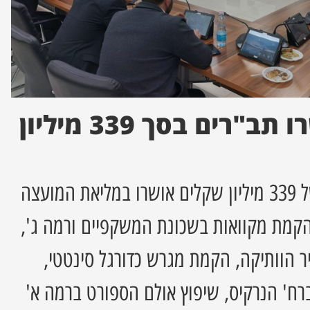
סוף סוף: אושרו תב"רים בסך 339 מיליון
תקציבי תב"ר בגובה של 339 מיליון שקלים אושרו במליאת המועצה
הקמת מקוואות בשכונת המשקפיים ורמה ג',
יר הוותיקה, הקמת מגרש כדורגל סינטטי,
רח' הנרקיס, שיפוץ אולם הספורט ברמה א'