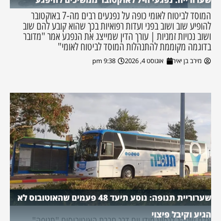
המוסד לביטוח לאומי כופה על נפגעים רבים מה-7 באוקטובר
להופיע שוב ושוב בפני ועדות רפואיות בכך שהוא קובע להם שוב
ושוב נכויות זמניות | עורך הדין שמייצג את הנפגע אמר "מדובר
בדוגמה מקוממת להתנהלות המוסד לביטוח לאומי"
מירב בן יאיר
אוגוסט 4, 2026
9:38 pm
שערוריית תנופה: נוסע תיעד 48 פעמים שהאוטובוס לא
הגיע וקיבל פיצוי
אדם שנוהג לנסוע מידי יום דרך חברת האוטובוסים "תנופה"