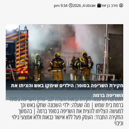
מירב בן יאיר
אוגוסט 4, 2026
9:34 pm
חקירת השריפה בסופר: הילדים שיחקו באש והציתו את
השריפה ברמה
לאחרונה פורסמה חקירת כבאות והצלה לגבי פרוץ השריפה בסופר
ברמת בית שמש | מה שעלה: ילדי השכונה שחקו באש וכך
למעשה הצליחו להצית את השריפה בסופר ברמה | בהמשך
החקירה התברר: העסק פעל ללא אישור כבאות וללא אמצעי גילוי
וכיבוי