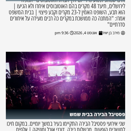
לירושלים, תיעד 48 מקרים בהם האוטובוסים איחרו ולא הגיעו |
הוא תבע, השופט האמין ל-23 מקרים וקבע פיצוי | בבית המשפט
אמרו: "המתנה כה ממושכת במקרים כה רבים מעידה על איחורים
סדרתיים"
מירב בן יאיר
אוגוסט 4, 2026
9:36 pm
פסטיבל הבירה בבית שמש
שני אירועי פסטיבל הבירה התקיימו בעיר במשך יומיים. במקום חיכו
לתושבים הופעות, מבשלות בירה, דוכני אוכל ומוזיקה | אלפים