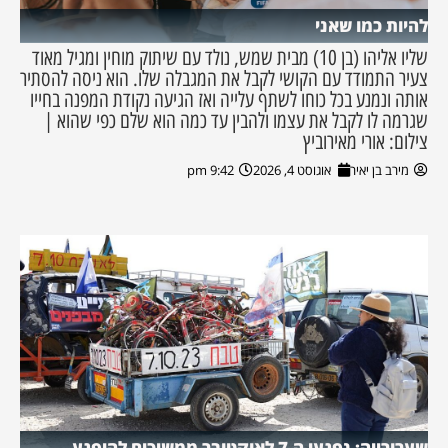
להיות כמו שאני
שליו אליהו (בן 10) מבית שמש, נולד עם שיתוק מוחין ומגיל מאוד
צעיר התמודד עם הקושי לקבל את המגבלה שלו. הוא ניסה להסתיר
אותה ונמנע בכל כוחו לשתף עלייה ואז הגיעה נקודת המפנה בחייו
שגרמה לו לקבל את עצמו ולהבין עד כמה הוא שלם כפי שהוא |
צילום: אורי מאירוביץ
מירב בן יאיר
אוגוסט 4, 2026
9:42 pm
שערורייה: נפגעי ה-7 לאוקטובר ממשיכים להיפגע