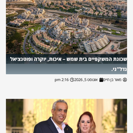
שכונת המשקפיים בית שמש – איכות, יוקרה ופוטנציאל
נדל"ני.
מאור בן חיים
אוגוסט 5, 2026
2:16 pm