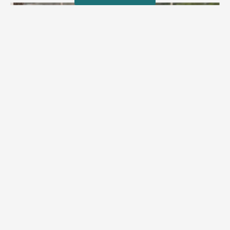
מזל טוב!
סמדר כהן האלופה שבתמונה, חגגה את יום הולדתה לאחרונה
מירב בן יאיר
יולי 30, 2026
6:15 pm