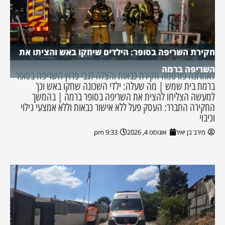
חקירת השריפה בסופר: הילדים שיחקו באש והציתו את
השריפה ברמה
לאחרונה פורסמה חקירת כבאות והצלה לגבי פרוץ השריפה בסופר
ברמת בית שמש | מה שעלה: ילדי השכונה שחקו באש וכך
למעשה הצליחו להצית את השריפה בסופר ברמה | בהמשך
החקירה התברר: העסק פעל ללא אישור כבאות וללא אמצעי גילוי
וכיבוי
מירב בן יאיר
אוגוסט 4, 2026
9:33 pm