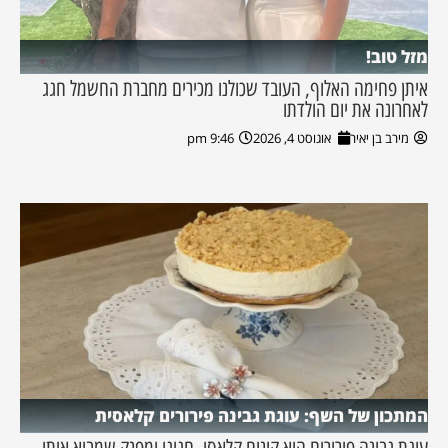
מזל טוב!
איתן פחימה האלוף, העובד שכולנו מכירים מחברת החשמל חגג
לאחרונה את יום הולדתו
מירב בן יאיר
אוגוסט 4, 2026
9:46 pm
המתכון של השף: עוגת גבינה פירורים קלאסית
עוגת גבינה פירורים היא קינוח קלאסי, חגיגי ומפנק שמביא איתו