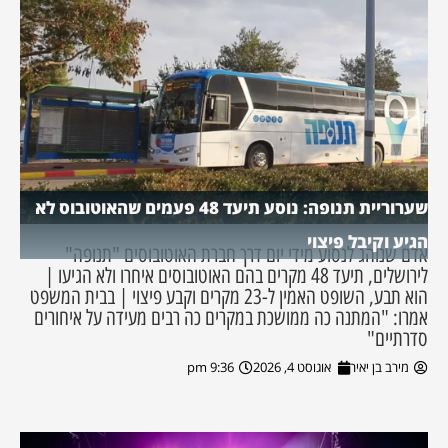
שערוריית תנופה: נוסע תיעד 48 פעמים שהאוטובוס לא
הגיע וקיבל פיצוי
אדם שנוהג לנסוע מידי יום דרך חברת האוטובוסים "תנופה"
לירושלים, תיעד 48 מקרים בהם האוטובוסים איחרו ולא הגיעו |
הוא תבע, השופט האמין ל-23 מקרים וקבע פיצוי | בבית המשפט
אמרו: "המתנה כה ממושכת במקרים כה רבים מעידה על איחורים
סדרתיים"
מירב בן יאיר
אוגוסט 4, 2026
9:36 pm