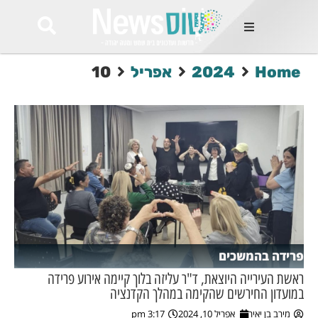
ות
Home
2024
אפריל
10
שות החמות
ר בימים
ונים באזור
רט
Et ullamco
sollicitudin 
odio conseq
mauris, wisi v
tortor semper
feugiat 
ultricies la
Congue mat
פרידה בהמשכים
luctus, quam 
mi sem
ראשת העירייה היוצאת, ד"ר עליזה בלוך קיימה אירוע פרידה
במועדון החירשים שהקימה במהלך הקדנציה
לים
מירב בן יאיר
אפריל 10, 2024
3:17 pm