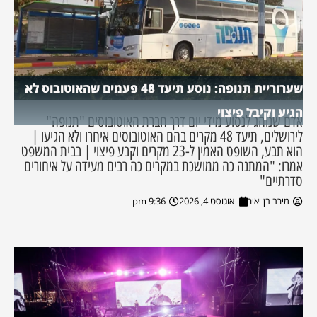
שערוריית תנופה: נוסע תיעד 48 פעמים שהאוטובוס לא
הגיע וקיבל פיצוי
אדם שנוהג לנסוע מידי יום דרך חברת האוטובוסים "תנופה"
לירושלים, תיעד 48 מקרים בהם האוטובוסים איחרו ולא הגיעו |
הוא תבע, השופט האמין ל-23 מקרים וקבע פיצוי | בבית המשפט
אמרו: "המתנה כה ממושכת במקרים כה רבים מעידה על איחורים
סדרתיים"
מירב בן יאיר
אוגוסט 4, 2026
9:36 pm