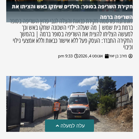
חקירת השריפה בסופר: הילדים שיחקו באש והציתו את
השריפה ברמה
לאחרונה פורסמה חקירת כבאות והצלה לגבי פרוץ השריפה בסופר
ברמת בית שמש | מה שעלה: ילדי השכונה שחקו באש וכך
למעשה הצליחו להצית את השריפה בסופר ברמה | בהמשך
החקירה התברר: העסק פעל ללא אישור כבאות וללא אמצעי גילוי
וכיבוי
מירב בן יאיר
אוגוסט 4, 2026
9:33 pm
עלה למעלה