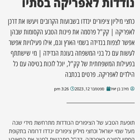
נודדות לאפריקה בסתיו
ן מסע מלחמה
כחצי מיליון ציפורים ינדדו בשבועות הקרובים ויעשו את דרכן
ת השבוע
לאפריקה | קק"ל פרסמה את פינות הטבע הקסומות שבהן
אפשר לצפות בנדידה בשמי הארץ וגם, אילו פעילויות אפשר
ונים
לעשות עם כל בני המשפחה בעונת הנדידה | מי שישתתף
בפעילות המשפחתית של קק"ל, יוכל לזכות בטיסה עם כל
לות מקומית
הילדים לאפריקה. פרטים בכתבה
דקס עסקים
מירב בן יאיר
ספטמבר 12, 2023
3:26 pm
תופעת הטבע של הציפורים הנודדות מתרחשת מידי שנה
מעל שמי ישראל וכחצי מיליון ציפורים ינדדו דרומה בתקופת
הסתיו לחורף באפריקה. קק"ל מתרגשת לחגוג את המאורע