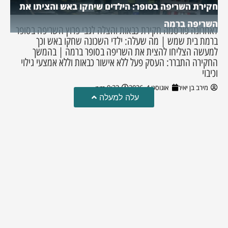
חקירת השריפה בסופר: הילדים שיחקו באש והציתו את
השריפה ברמה
לאחרונה פורסמה חקירת כבאות והצלה לגבי פרוץ השריפה בסופר
ברמת בית שמש | מה שעלה: ילדי השכונה שחקו באש וכך
למעשה הצליחו להצית את השריפה בסופר ברמה | בהמשך
החקירה התברר: העסק פעל ללא אישור כבאות וללא אמצעי גילוי
וכיבוי
מירב בן יאיר
אוגוסט 4, 2026
9:33 pm
עלה למעלה