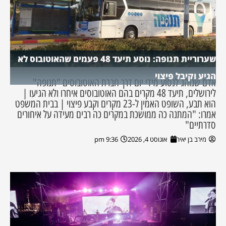
שערוריית תנופה: נוסע תיעד 48 פעמים שהאוטובוס לא
הגיע וקיבל פיצוי
אדם שנוהג לנסוע מידי יום דרך חברת האוטובוסים "תנופה"
לירושלים, תיעד 48 מקרים בהם האוטובוסים איחרו ולא הגיעו |
הוא תבע, השופט האמין ל-23 מקרים וקבע פיצוי | בבית המשפט
אמרו: "המתנה כה ממושכת במקרים כה רבים מעידה על איחורים
סדרתיים"
מירב בן יאיר
אוגוסט 4, 2026
9:36 pm