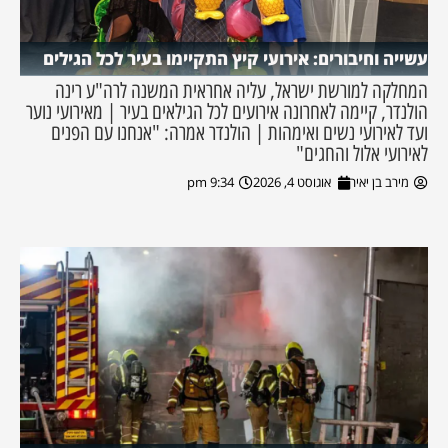
עשייה וחיבורים: אירועי קיץ התקיימו בעיר לכל הגילים
המחלקה למורשת ישראל, עליה אחראית המשנה לרה"ע רינה
הולנדר, קיימה לאחרונה אירועים לכל הגילאים בעיר | מאירועי נוער
ועד לאירועי נשים ואימהות | הולנדר אמרה: "אנחנו עם הפנים
לאירועי אלול והחגים"
מירב בן יאיר
אוגוסט 4, 2026
9:34 pm