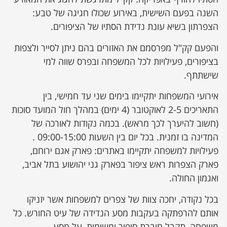
השנה בפעם השישית, באירוע שכולו חגיגה של טבע:
הצפרתון בשיא עונת נדידת הסתיו של הציפורים.
והפעם קק"ל מפרסמם את האזורים בהם ניתן לסייר ולצפות
בציפורים, פעילויות לכל המשפחה ובפרס שווה למי
שישתתף.
אירועי המשפחות יתקיימו בימים שני עד חמישי, בין
התאריכים 2-5 לאוקטובר (4 ימים) במהלך חול המועד סוכות
(חשוב להיערך לכך מראש). בכמה נקודות לאורכה של
המדינה בו זמנית. בכל יום בין השעות 09:00-15:00 .
פעילויות למשפחה יתקיימו באתרים: פארק אגם ירוחם,
פארק הצפרות ראש ציפור בפארק גני יהושוע בתל אביב,
ואגמון החולה.
בכל נקודה, יחכה צוות של צפרים למשפחות אשר יזניקו
אותם להרפתקה בעקבות מסע הנדידה של עיט החורש. כל
משפחה, תקבל חוברת סיפור ומשימות, על מסע