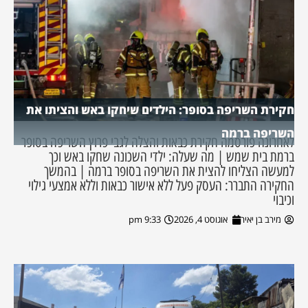
חקירת השריפה בסופר: הילדים שיחקו באש והציתו את
השריפה ברמה
לאחרונה פורסמה חקירת כבאות והצלה לגבי פרוץ השריפה בסופר
ברמת בית שמש | מה שעלה: ילדי השכונה שחקו באש וכך
למעשה הצליחו להצית את השריפה בסופר ברמה | בהמשך
החקירה התברר: העסק פעל ללא אישור כבאות וללא אמצעי גילוי
וכיבוי
מירב בן יאיר
אוגוסט 4, 2026
9:33 pm