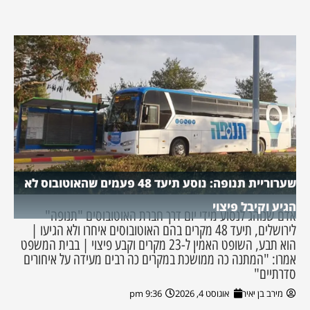
שערוריית תנופה: נוסע תיעד 48 פעמים שהאוטובוס לא
הגיע וקיבל פיצוי
אדם שנוהג לנסוע מידי יום דרך חברת האוטובוסים "תנופה"
לירושלים, תיעד 48 מקרים בהם האוטובוסים איחרו ולא הגיעו |
הוא תבע, השופט האמין ל-23 מקרים וקבע פיצוי | בבית המשפט
אמרו: "המתנה כה ממושכת במקרים כה רבים מעידה על איחורים
סדרתיים"
מירב בן יאיר
אוגוסט 4, 2026
9:36 pm