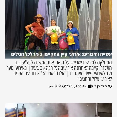
עשייה וחיבורים: אירועי קיץ התקיימו בעיר לכל הגילים
המחלקה למורשת ישראל, עליה אחראית המשנה לרה"ע רינה
הולנדר, קיימה לאחרונה אירועים לכל הגילאים בעיר | מאירועי נוער
ועד לאירועי נשים ואימהות | הולנדר אמרה: "אנחנו עם הפנים
לאירועי אלול והחגים"
מירב בן יאיר
אוגוסט 4, 2026
9:34 pm