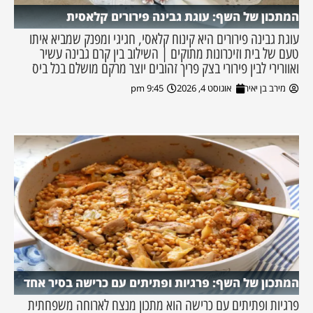
המתכון של השף: עוגת גבינה פירורים קלאסית
עוגת גבינה פירורים היא קינוח קלאסי, חגיגי ומפנק שמביא איתו
טעם של בית וזיכרונות מתוקים | השילוב בין קרם גבינה עשיר
ואוורירי לבין פירורי בצק פריך זהובים יוצר מרקם מושלם בכל ביס
מירב בן יאיר
אוגוסט 4, 2026
9:45 pm
המתכון של השף: פרגיות ופתיתים עם כרישה בסיר אחד
פרגיות ופתיתים עם כרישה הוא מתכון מנצח לארוחה משפחתית