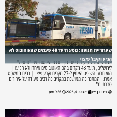
שערוריית תנופה: נוסע תיעד 48 פעמים שהאוטובוס לא
הגיע וקיבל פיצוי
אדם שנוהג לנסוע מידי יום דרך חברת האוטובוסים "תנופה"
לירושלים, תיעד 48 מקרים בהם האוטובוסים איחרו ולא הגיעו |
הוא תבע, השופט האמין ל-23 מקרים וקבע פיצוי | בבית המשפט
אמרו: "המתנה כה ממושכת במקרים כה רבים מעידה על איחורים
סדרתיים"
מירב בן יאיר
אוגוסט 4, 2026
9:36 pm