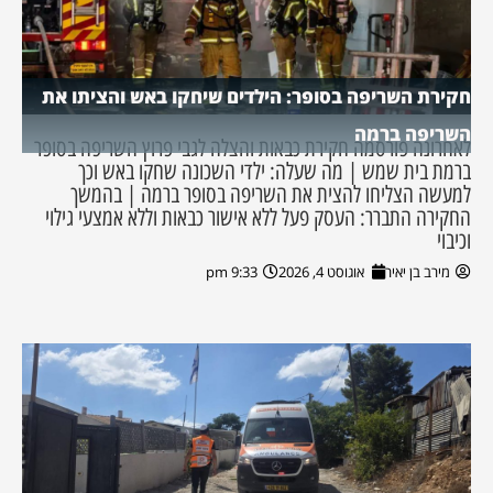
חקירת השריפה בסופר: הילדים שיחקו באש והציתו את
השריפה ברמה
לאחרונה פורסמה חקירת כבאות והצלה לגבי פרוץ השריפה בסופר
ברמת בית שמש | מה שעלה: ילדי השכונה שחקו באש וכך
למעשה הצליחו להצית את השריפה בסופר ברמה | בהמשך
החקירה התברר: העסק פעל ללא אישור כבאות וללא אמצעי גילוי
וכיבוי
מירב בן יאיר
אוגוסט 4, 2026
9:33 pm