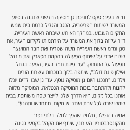
ן מסע מלחמה
חדש בעיר: טקס לחניכת גן מוסיקה חדשני שנבנה בסיוע
המשרד לפיתוח הפריפריה, הנגב והגליל ברמת בית שמש
ת השבוע
התקיים השבוע. במהלך האירוע שיבחה ראשת העירייה,
ד"ר עליזה בלוך את המשרד על הירתמותו לקידום העיר, את
ונים
סגן ומ"מ ראשת העירייה משה שטרית ואת חבר המועצה
שלום אדרי על שיתוף הפעולה בהקמת הפארק ואת מינהל
לות מקומית
תפעול על התחזוק. "עוד פינת חמד בעיר, הפעם בנחל
איילון פינת דולב", שיתפה בלוך בנוכחות עשרות הורים
דקס עסקים
וילדים. "חנכנו היום גן מוסיקה נוסף, עוד גן שבו ילדים יוכלו
להנות ולהתחבר בזכות המוסיקה הנפלאה. המוסיקה מלווה
אותנו בכל מקום, היא הדרך שלנו לייצר שפה משותפת בבית
שמש שבה לכל אחת ואחד יש מקום. תתחדשו ותהנו!".
אחיה רוזנפלד, תלמיד שהפך לחלק בלתי נפרד
מהקונסרבטוריון העירוני, שיתף את הקהל בקטעי נגינה