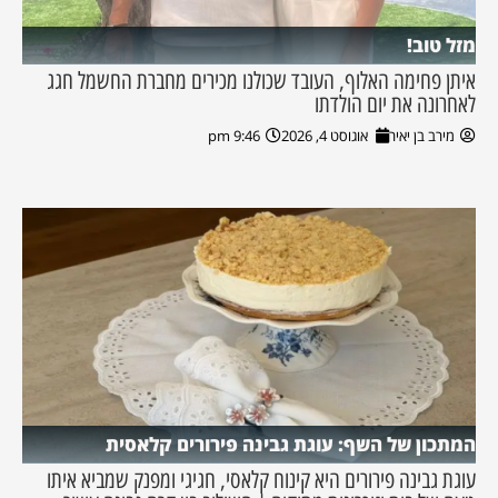
מזל טוב!
איתן פחימה האלוף, העובד שכולנו מכירים מחברת החשמל חגג
לאחרונה את יום הולדתו
מירב בן יאיר
אוגוסט 4, 2026
9:46 pm
המתכון של השף: עוגת גבינה פירורים קלאסית
עוגת גבינה פירורים היא קינוח קלאסי, חגיגי ומפנק שמביא איתו