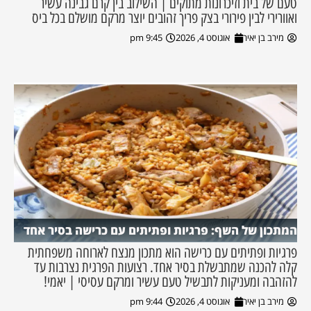
טעם של בית וזיכרונות מתוקים | השילוב בין קרם גבינה עשיר
ואוורירי לבין פירורי בצק פריך זהובים יוצר מרקם מושלם בכל ביס
מירב בן יאיר
אוגוסט 4, 2026
9:45 pm
המתכון של השף: פרגיות ופתיתים עם כרישה בסיר אחד
פרגיות ופתיתים עם כרישה הוא מתכון מנצח לארוחה משפחתית
קלה להכנה שמתבשלת בסיר אחד. רצועות הפרגית נצרבות עד
להזהבה ומעניקות לתבשיל טעם עשיר ומרקם עסיסי | יאמי!
מירב בן יאיר
אוגוסט 4, 2026
9:44 pm