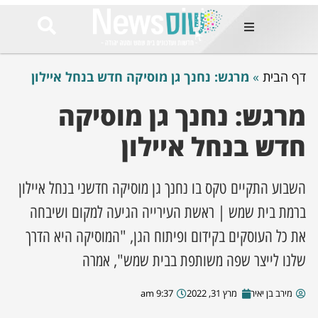
ות
דף הבית
»
מרגש: נחנך גן מוסיקה חדש בנחל איילון
שות החמות
ר בימים
ונים באזור
מרגש: נחנך גן מוסיקה
חדש בנחל איילון
רט
Et ullamco
sollicitudin 
odio conseq
השבוע התקיים טקס בו נחנך גן מוסיקה חדשני בנחל איילון
mauris, wisi v
tortor semper
ברמת בית שמש | ראשת העירייה הגיעה למקום ושיבחה
feugiat 
את כל העוסקים בקידום ופיתוח הגן, "המוסיקה היא הדרך
ultricies la
Congue mat
שלנו לייצר שפה משותפת בבית שמש", אמרה
luctus, quam 
mi sem
מירב בן יאיר
מרץ 31, 2022
9:37 am
לים