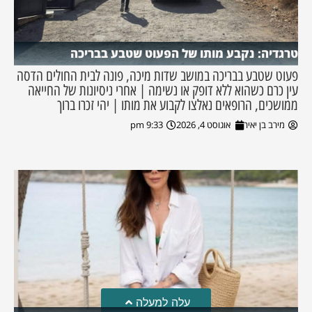
טרגדיה: נקבע מותו של הפעוט שטבע בבריכה
פעוט שטבע בבריכה במושב שדות מיכה, פונה לבית החולים הדסה
עין כרם כשהוא ללא דופק או נשימה | אחרי ניסיונות של החייאה
ממושכים, הרופאים נאלצו לקבוע את מותו | יהי זכרו ברוך
מירב בן יאיר
אוגוסט 4, 2026
9:33 pm
עלה למעלה