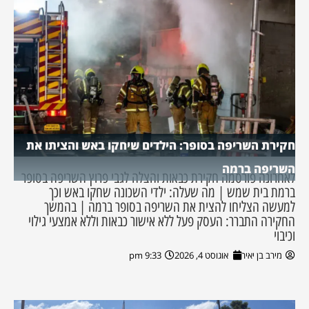
חקירת השריפה בסופר: הילדים שיחקו באש והציתו את
השריפה ברמה
לאחרונה פורסמה חקירת כבאות והצלה לגבי פרוץ השריפה בסופר
ברמת בית שמש | מה שעלה: ילדי השכונה שחקו באש וכך
למעשה הצליחו להצית את השריפה בסופר ברמה | בהמשך
החקירה התברר: העסק פעל ללא אישור כבאות וללא אמצעי גילוי
וכיבוי
מירב בן יאיר
אוגוסט 4, 2026
9:33 pm