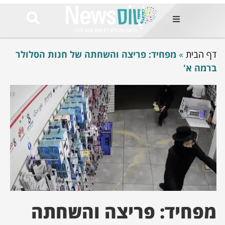
ות
דף הבית
»
מפחיד: פריצה והשחתה של חנות הסלולר
שות החמות
ר בימים
ברמה א'
ונים באזור
רט
Et ullamco
sollicitudin 
odio conseq
mauris, wisi v
tortor semper
feugiat 
ultricies la
Congue mat
luctus, quam 
mi sem
מפחיד: פריצה והשחתה
לים