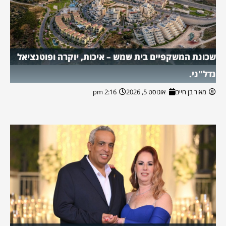
שכונת המשקפיים בית שמש – איכות, יוקרה ופוטנציאל
נדל"ני.
מאור בן חיים
אוגוסט 5, 2026
2:16 pm