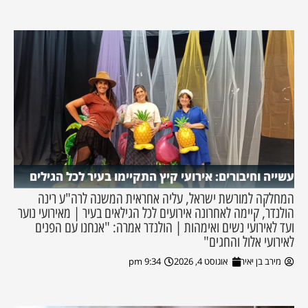
עשייה וחיבורים: אירועי קיץ התקיימו בעיר לכל הגילים
המחלקה למורשת ישראל, עליה אחראית המשנה לרה"ע רינה
הולנדר, קיימה לאחרונה אירועים לכל הגילאים בעיר | מאירועי נוער
ועד לאירועי נשים ואימהות | הולנדר אמרה: "אנחנו עם הפנים
לאירועי אלול והחגים"
מירב בן יאיר
אוגוסט 4, 2026
9:34 pm