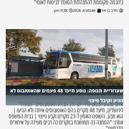
בדוגמה מקוממת להתנהלות המוסד לביטוח לאומי"
מירב בן יאיר
אוגוסט 4, 2026
9:38 pm
שערוריית תנופה: נוסע תיעד 48 פעמים שהאוטובוס לא
הגיע וקיבל פיצוי
אדם שנוהג לנסוע מידי יום דרך חברת האוטובוסים "תנופה"
לירושלים, תיעד 48 מקרים בהם האוטובוסים איחרו ולא הגיעו |
הוא תבע, השופט האמין ל-23 מקרים וקבע פיצוי | בבית המשפט
אמרו: "המתנה כה ממושכת במקרים כה רבים מעידה על איחורים
סדרתיים"