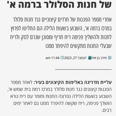
של חנות הסלולר ברמה א'
ן מסע מלחמה
אחרי מספר הפגנות של חרדים קיצוניים נגד חנות סלולר
ת השבוע
במרכז ברמה א', השבוע בשעות הלילה הם החליטו לפרוץ
לחנות ולהשליך פנימה ריח חריף ומסוכן שגרם לנזק ולריח
ונים
שבעלי החנות מתקשים להיפתר ממנו
לות מקומית
מירב בן יאיר
דצמבר 27, 2023
11:44 am
דקס עסקים
עליית מדריגה באלימות הקיצונים בעיר:
לאחר מספר
הפגנות קיצונים נגד חנות סלולר במרכז רמת בית שמש א',
השבוע בשעות הלילה נפרצה החנות וחומר עם ריח נורא
הושלך פנימה, ריח שקשה להיפרד ממנו גם לאחר ימים
רבים.