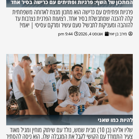
המתכון של השף: פרגיות ופתיתים עם כרישה בסיר אחד
פרגיות ופתיתים עם כרישה הוא מתכון מנצח לארוחה משפחתית
קלה להכנה שמתבשלת בסיר אחד. רצועות הפרגית נצרבות עד
להזהבה ומעניקות לתבשיל טעם עשיר ומרקם עסיסי | יאמי!
מירב בן יאיר
אוגוסט 4, 2026
9:44 pm
להיות כמו שאני
שליו אליהו (בן 10) מבית שמש, נולד עם שיתוק מוחין ומגיל מאוד
צעיר התמודד עם הקושי לקבל את המגבלה שלו. הוא ניסה להסתיר