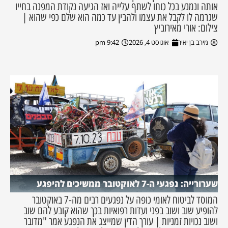
אותה ונמנע בכל כוחו לשתף עלייה ואז הגיעה נקודת המפנה בחייו
שגרמה לו לקבל את עצמו ולהבין עד כמה הוא שלם כפי שהוא |
צילום: אורי מאירוביץ
מירב בן יאיר
אוגוסט 4, 2026
9:42 pm
שערורייה: נפגעי ה-7 לאוקטובר ממשיכים להיפגע
המוסד לביטוח לאומי כופה על נפגעים רבים מה-7 באוקטובר
להופיע שוב ושוב בפני ועדות רפואיות בכך שהוא קובע להם שוב
ושוב נכויות זמניות | עורך הדין שמייצג את הנפגע אמר "מדובר