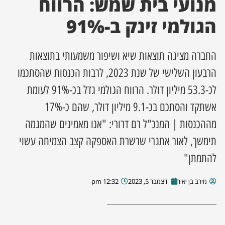
מנועי בית שמש: הרווח
הגולמי זינק ב-91%
ן מסע מלחמה
ת השבוע
החברה מציגה תוצאות שיא ושיפור משמעותי בתוצאות
הרבעון השלישי של שנת 2023, לרבות הכנסות שהסתכמו
ונים
לכ-53.3 מיליון דולר. הרווח הגולמי גדל בכ-91% לעומת
לות מקומית
אשתקד והסתכם בכ-9.1 מיליון דולר, שהם כ-17%
מההכנסות | המנכ"ל רם דרורי: "אנו מאמינים שהמגמה
דקס עסקים
תימשך, לאור אתגרי שרשרת האספקה קצב הצמיחה עשוי
להתמתן"
מירב בן יאיר
דצמבר 5, 2023
12:32 pm