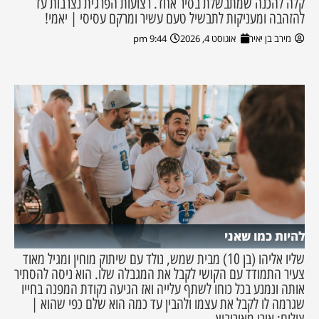
קלה להכנה שמתבשלת בסיר אחד. רצועות הפרגית נצרבות עד
להזהבה ומעניקות לתבשיל טעם עשיר ומרקם עסיסי | יאמי!
מירב בן יאיר
אוגוסט 4, 2026
9:44 pm
להיות כמו שאני
שליו אליהו (בן 10) מבית שמש, נולד עם שיתוק מוחין ומגיל מאוד
צעיר התמודד עם הקושי לקבל את המגבלה שלו. הוא ניסה להסתיר
אותה ונמנע בכל כוחו לשתף עלייה ואז הגיעה נקודת המפנה בחייו
שגרמה לו לקבל את עצמו ולהבין עד כמה הוא שלם כפי שהוא |
צילום: אורי מאירוביץ