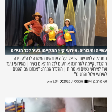
עשייה וחיבורים: אירועי קיץ התקיימו בעיר לכל הגילים
המחלקה למורשת ישראל, עליה אחראית המשנה לרה"ע רינה
הולנדר, קיימה לאחרונה אירועים לכל הגילאים בעיר | מאירועי נוער
ועד לאירועי נשים ואימהות | הולנדר אמרה: "אנחנו עם הפנים
לאירועי אלול והחגים"
מירב בן יאיר
אוגוסט 4, 2026
9:34 pm