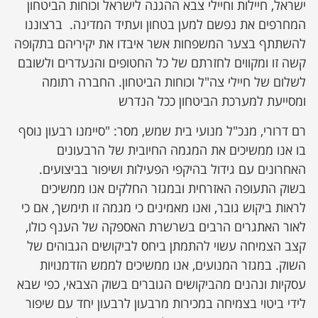
ישראל, חיילות וחיילי צבא ההגנה לישראל וכוחות הביטחון
המחרפים את נפשם למען בטחון ועתיד המדינה. ברצוננו
להשתתף בצער המשפחות אשר איבדו את יקיריהם בתקופה
קשה זו ומקווים לחזרתם של כל החטופים והנעדרים ולשובם
לשלום של חיילי צה"ל וכוחות הביטחון. החברה רתומה
ומסייעת למערכת הביטחון ככל הנדרש
רם דרורי, מנכ"ל מנועי בית שמש, מסר: "סיימנו רבעון נוסף
בו אנו ממשיכים את המגמה החיובית של הרבעונים
האחרונים עם גידול בהיקפי הפעילות ושיפור בביצועים.
בשוק התעופה האזרחית ובמגזר החלקים אנו ממשיכים
לראות ביקוש גובר, ואנו מאמינים כי מגמה זו תימשך, אם כי
לאור האתגרים הרבים בשרשרת האספקה של הענף כולו,
קצב הצמיחה עשוי להתמתן ביחס לביקושים הגבוהים של
השוק. במגזר המנועים, אנו ממשיכים לממש הזדמנויות
עסקיות ונהנים מהביקושים הגוברים בשוק הצבאי, כפי שבא
לידי ביטוי בצמיחה במכירות מרבעון לרבעון יחד עם שיפור