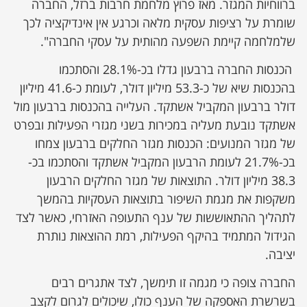
ברווחיות המגזר. מאז פרוץ מלחמת חרבות ברזל, החברה
שומרת על רציפות עסקית מלאה וכרגע אין אינדיקציה לכך
שלמלחמה קיימת השפעה מהותית על עסקי החברה".
הכנסות החברה ברבעון גדלו בכ-28.1% והסתכמו
בהכנסות שיא של כ-53.3 מיליון דולר, לעומת כ-41.6 מיליון
דולר ברבעון המקביל אשתקד. העלייה בהכנסות ברבעון מול
אשתקד נובעת מעליה במכירות בשני מגזרי הפעילות ובפרט
של מגזר המנועים: הכנסות מגזר החלקים ברבעון צמחו
בכ-21.7% לעומת הרבעון המקביל אשתקד והסתכמו בכ-
38.3 מיליון דולר. התוצאות של מגזר החלקים הרבעון
משקפות את מגמת השיפור בתוצאות העסקיות בהמשך
לתהליך ההתאוששות של ענף התעופה האזרחי, כאשר לצד
הגידול המתמיד בהיקף הפעילות, רמת ההוצאות נותרת
יציבה.
החברה צופה כי מגמה זו תימשך, לצד אתגרים רבים
בשרשרת האספקה של הענף כולו, שיכולים לגרום לקצב