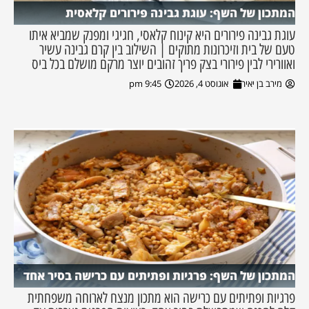
המתכון של השף: עוגת גבינה פירורים קלאסית
עוגת גבינה פירורים היא קינוח קלאסי, חגיגי ומפנק שמביא איתו
טעם של בית וזיכרונות מתוקים | השילוב בין קרם גבינה עשיר
ואוורירי לבין פירורי בצק פריך זהובים יוצר מרקם מושלם בכל ביס
מירב בן יאיר
אוגוסט 4, 2026
9:45 pm
המתכון של השף: פרגיות ופתיתים עם כרישה בסיר אחד
פרגיות ופתיתים עם כרישה הוא מתכון מנצח לארוחה משפחתית