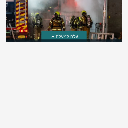
עלה למעלה
חקירת השריפה בסופר: הילדים שיחקו באש והציתו את
השריפה ברמה
לאחרונה פורסמה חקירת כבאות והצלה לגבי פרוץ השריפה בסופר
ברמת בית שמש | מה שעלה: ילדי השכונה שחקו באש וכך
למעשה הצליחו להצית את השריפה בסופר ברמה | בהמשך
החקירה התברר: העסק פעל ללא אישור כבאות וללא אמצעי גילוי
וכיבוי
מירב בן יאיר
אוגוסט 4, 2026
9:33 pm