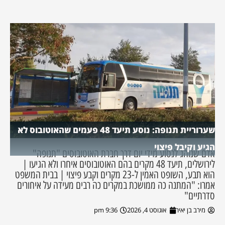
שערוריית תנופה: נוסע תיעד 48 פעמים שהאוטובוס לא
הגיע וקיבל פיצוי
אדם שנוהג לנסוע מידי יום דרך חברת האוטובוסים "תנופה"
לירושלים, תיעד 48 מקרים בהם האוטובוסים איחרו ולא הגיעו |
הוא תבע, השופט האמין ל-23 מקרים וקבע פיצוי | בבית המשפט
אמרו: "המתנה כה ממושכת במקרים כה רבים מעידה על איחורים
סדרתיים"
מירב בן יאיר
אוגוסט 4, 2026
9:36 pm