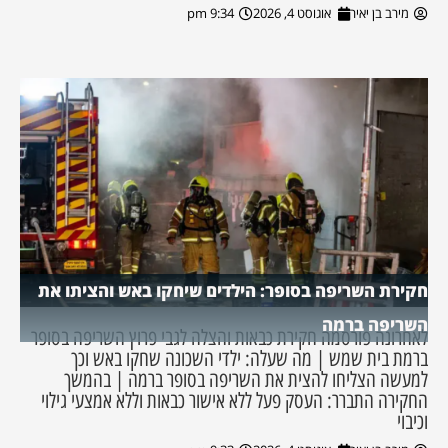
מירב בן יאיר
אוגוסט 4, 2026
9:34 pm
חקירת השריפה בסופר: הילדים שיחקו באש והציתו את
השריפה ברמה
לאחרונה פורסמה חקירת כבאות והצלה לגבי פרוץ השריפה בסופר
ברמת בית שמש | מה שעלה: ילדי השכונה שחקו באש וכך
למעשה הצליחו להצית את השריפה בסופר ברמה | בהמשך
החקירה התברר: העסק פעל ללא אישור כבאות וללא אמצעי גילוי
וכיבוי