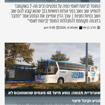
המוסד לביטוח לאומי כופה על נפגעים רבים מה-7 באוקטובר
להופיע שוב ושוב בפני ועדות רפואיות בכך שהוא קובע להם שוב
ושוב נכויות זמניות | עורך הדין שמייצג את הנפגע אמר "מדובר
בדוגמה מקוממת להתנהלות המוסד לביטוח לאומי"
מירב בן יאיר
אוגוסט 4, 2026
9:38 pm
שערוריית תנופה: נוסע תיעד 48 פעמים שהאוטובוס לא
הגיע וקיבל פיצוי
אדם שנוהג לנסוע מידי יום דרך חברת האוטובוסים "תנופה"