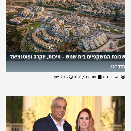
שכונת המשקפיים בית שמש – איכות, יוקרה ופוטנציאל
נדל"ני.
מאור בן חיים
אוגוסט 5, 2026
2:16 pm