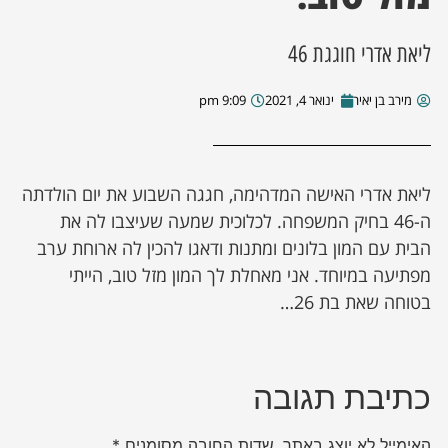
ן מסע מלחמה
ליאת אדרי חוגגת 46
ת השבוע
מירב בן יאיר
ינואר 4, 2021
9:09 pm
ונים
ליאת אדרי האישה המדהימה, חגגה השבוע את יום הולדתה
לות מקומית
ה-46 בחיק המשפחה. לכלוכית שמעה שעיצבו לה את
הבית עם המון בלונים ומתנות ודאגו להכין לה ארוחת ערב
דקס עסקים
מפתיעה במיוחד. אני מאחלת לך המון מזל טוב, הייתי
בטוחה שאת בת 26…
כתיבת תגובה
האימייל לא יוצג באתר.
שדות החובה מסומנים
*