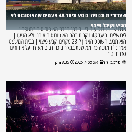
שערוריית תנופה: נוסע תיעד 48 פעמים שהאוטובוס לא
הגיע וקיבל פיצוי
אדם שנוהג לנסוע מידי יום דרך חברת האוטובוסים "תנופה"
לירושלים, תיעד 48 מקרים בהם האוטובוסים איחרו ולא הגיעו |
הוא תבע, השופט האמין ל-23 מקרים וקבע פיצוי | בבית המשפט
אמרו: "המתנה כה ממושכת במקרים כה רבים מעידה על איחורים
סדרתיים"
מירב בן יאיר
אוגוסט 4, 2026
9:36 pm