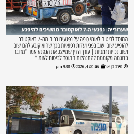
שערורייה: נפגעי ה-7 לאוקטובר ממשיכים להיפגע
המוסד לביטוח לאומי כופה על נפגעים רבים מה-7 באוקטובר
להופיע שוב ושוב בפני ועדות רפואיות בכך שהוא קובע להם שוב
ושוב נכויות זמניות | עורך הדין שמייצג את הנפגע אמר "מדובר
בדוגמה מקוממת להתנהלות המוסד לביטוח לאומי"
מירב בן יאיר
אוגוסט 4, 2026
9:38 pm