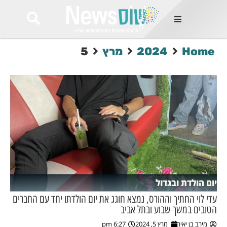
ות
Home
2024
מרץ
5
שות החמות
ר בימים
ונים באזור
רט
Et ullamco
sollicitudin 
odio conseq
mauris, wisi v
tortor semper
feugiat 
ultricies la
Congue mat
יום הולדת ובגדול
luctus, quam 
mi sem
עדי לוי החתיך וההורס, נמצא חוגג את יום הולדתו יחד עם החברים
הטובים במשך שבוע ובתל אביב
לים
מירב בן יאיר
מרץ 5, 2024
6:27 pm