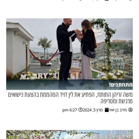
ן מסע מלחמה
ת השבוע
ונים
לות מקומית
דקס עסקים
מתחתנים!
משה זריהן התותח, הפתיע את לין דויד המהממת בהצעת נישואים
מרגשת ומטריפה
מירב בן יאיר
מרץ 5, 2024
6:27 pm