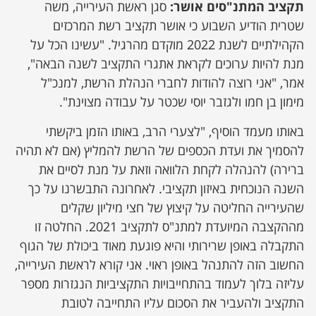
תקציב המתנ"סים אושר:
סגן ראשת העירייה, משה
שטרית הודיע השבוע כי אושר תקציב רשת המרכזים
הקהילתיים לשנת 2022 מוקדם מהרגיל. "עשינו הכל על
מנת להיות ערוכים לקראת אתגרי התקציב לשנה הבאה",
אמר, "אני רוצה להודות לחברי הנהלת הרשת, למנכ"ל
מימון בן חמו ולגזבר יוסי שכטר על עבודה מצוינת".
באותו מעמד הוסיף, "לצערי הרב, באותו הזמן ביקשתי
להסמיך את ועדת הכספים של הרשת להמליץ (אם לא תהיה
ברירה) להנהלה לקחת הלוואה וזאת על מנת לסיים את
השנה הנוכחית באיזון תקציבי. לאחרונה התבשרנו על כך
שהעירייה החליטה על קיצוץ של חצי מיליון שקלים
מההקצבה המיועדת למתנ"ס לתקציב 2021. החלטה זו
התקבלה באופן שרירותי והיא פוגעת מאוד ביכולת של הגוף
החשוב הזה להתנהל באופן ראוי. אני קורא לראשת העירייה,
עליזה בלוך לעמוד בהתחייבויות התקציביות הנגזרות מספר
התקציב ולהעביר את הסכום עליו התחייבה לטובת