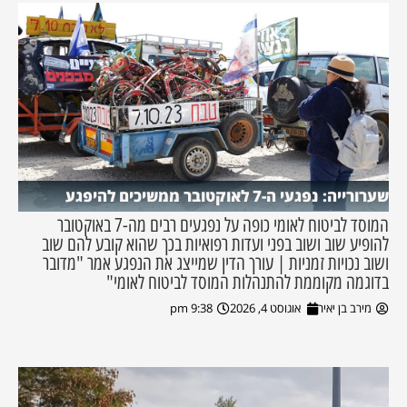
שערורייה: נפגעי ה-7 לאוקטובר ממשיכים להיפגע
המוסד לביטוח לאומי כופה על נפגעים רבים מה-7 באוקטובר
להופיע שוב ושוב בפני ועדות רפואיות בכך שהוא קובע להם שוב
ושוב נכויות זמניות | עורך הדין שמייצג את הנפגע אמר "מדובר
בדוגמה מקוממת להתנהלות המוסד לביטוח לאומי"
מירב בן יאיר
אוגוסט 4, 2026
9:38 pm