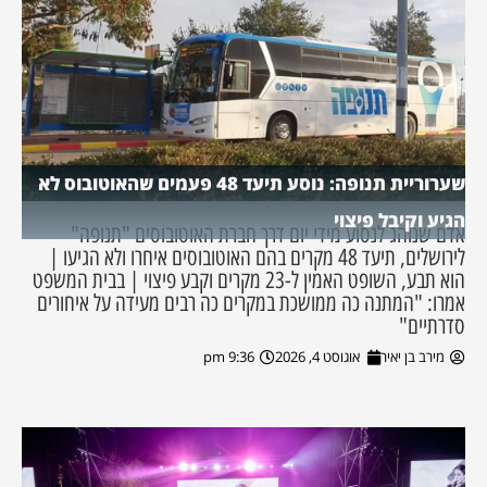
שערוריית תנופה: נוסע תיעד 48 פעמים שהאוטובוס לא
הגיע וקיבל פיצוי
אדם שנוהג לנסוע מידי יום דרך חברת האוטובוסים "תנופה"
לירושלים, תיעד 48 מקרים בהם האוטובוסים איחרו ולא הגיעו |
הוא תבע, השופט האמין ל-23 מקרים וקבע פיצוי | בבית המשפט
אמרו: "המתנה כה ממושכת במקרים כה רבים מעידה על איחורים
סדרתיים"
מירב בן יאיר
אוגוסט 4, 2026
9:36 pm