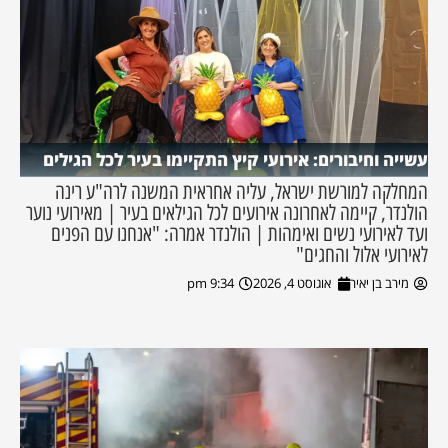
עשייה וחיבורים: אירועי קיץ התקיימו בעיר לכל הגילים
המחלקה למורשת ישראל, עליה אחראית המשנה לרה"ע רינה
הולנדר, קיימה לאחרונה אירועים לכל הגילאים בעיר | מאירועי נוער
ועד לאירועי נשים ואימהות | הולנדר אמרה: "אנחנו עם הפנים
לאירועי אלול והחגים"
מירב בן יאיר
אוגוסט 4, 2026
9:34 pm