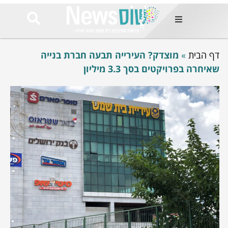
ות
דף הבית
»
מוצדק? העירייה תבעה חברת בנייה
שות החמות
ר בימים
שאיחרה בפרויקטים בסך 3.3 מיליון
ונים באזור
רט
Et ullamco
sollicitudin 
odio conseq
mauris, wisi v
tortor semper
feugiat 
ultricies la
Congue mat
luctus, quam 
mi sem
לים