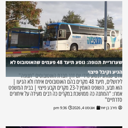
שערוריית תנופה: נוסע תיעד 48 פעמים שהאוטובוס לא
הגיע וקיבל פיצוי
אדם שנוהג לנסוע מידי יום דרך חברת האוטובוסים "תנופה"
לירושלים, תיעד 48 מקרים בהם האוטובוסים איחרו ולא הגיעו |
הוא תבע, השופט האמין ל-23 מקרים וקבע פיצוי | בבית המשפט
אמרו: "המתנה כה ממושכת במקרים כה רבים מעידה על איחורים
סדרתיים"
מירב בן יאיר
אוגוסט 4, 2026
9:36 pm