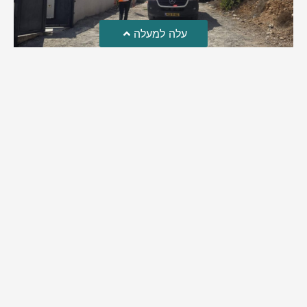
עלה למעלה
טרגדיה: נקבע מותו של הפעוט שטבע בבריכה
פעוט שטבע בבריכה במושב שדות מיכה, פונה לבית החולים הדסה
עין כרם כשהוא ללא דופק או נשימה | אחרי ניסיונות של החייאה
ממושכים, הרופאים נאלצו לקבוע את מותו | יהי זכרו ברוך
מירב בן יאיר
אוגוסט 4, 2026
9:33 pm