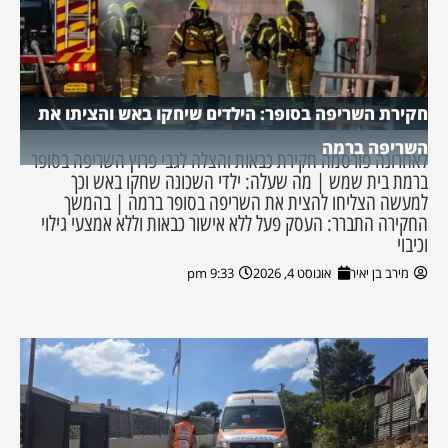
חקירת השריפה בסופר: הילדים שיחקו באש והציתו את
השריפה ברמה
לאחרונה פורסמה חקירת כבאות והצלה לגבי פרוץ השריפה בסופר
ברמת בית שמש | מה שעלה: ילדי השכונה שחקו באש וכך
למעשה הצליחו להצית את השריפה בסופר ברמה | בהמשך
החקירה התברר: העסק פעל ללא אישור כבאות וללא אמצעי גילוי
וכיבוי
מירב בן יאיר
אוגוסט 4, 2026
9:33 pm