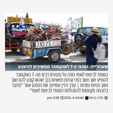
שערורייה: נפגעי ה-7 לאוקטובר ממשיכים להיפגע
המוסד לביטוח לאומי כופה על נפגעים רבים מה-7 באוקטובר
להופיע שוב ושוב בפני ועדות רפואיות בכך שהוא קובע להם שוב
ושוב נכויות זמניות | עורך הדין שמייצג את הנפגע אמר "מדובר
בדוגמה מקוממת להתנהלות המוסד לביטוח לאומי"
מירב בן יאיר
אוגוסט 4, 2026
9:38 pm