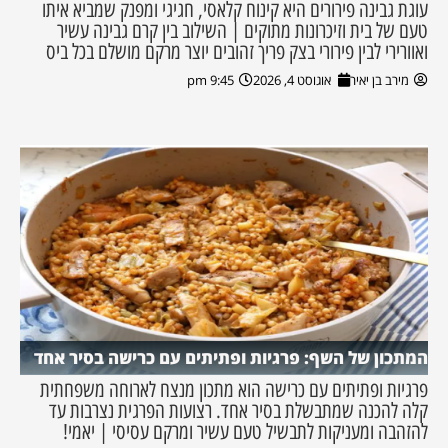
עוגת גבינה פירורים היא קינוח קלאסי, חגיגי ומפנק שמביא איתו
טעם של בית וזיכרונות מתוקים | השילוב בין קרם גבינה עשיר
ואוורירי לבין פירורי בצק פריך זהובים יוצר מרקם מושלם בכל ביס
מירב בן יאיר
אוגוסט 4, 2026
9:45 pm
המתכון של השף: פרגיות ופתיתים עם כרישה בסיר אחד
פרגיות ופתיתים עם כרישה הוא מתכון מנצח לארוחה משפחתית
קלה להכנה שמתבשלת בסיר אחד. רצועות הפרגית נצרבות עד
להזהבה ומעניקות לתבשיל טעם עשיר ומרקם עסיסי | יאמי!