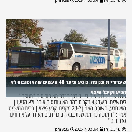
מירב בן יאיר
אוגוסט 4, 2026
9:38 pm
שערוריית תנופה: נוסע תיעד 48 פעמים שהאוטובוס לא
הגיע וקיבל פיצוי
אדם שנוהג לנסוע מידי יום דרך חברת האוטובוסים "תנופה"
לירושלים, תיעד 48 מקרים בהם האוטובוסים איחרו ולא הגיעו |
הוא תבע, השופט האמין ל-23 מקרים וקבע פיצוי | בבית המשפט
אמרו: "המתנה כה ממושכת במקרים כה רבים מעידה על איחורים
סדרתיים"
מירב בן יאיר
אוגוסט 4, 2026
9:36 pm