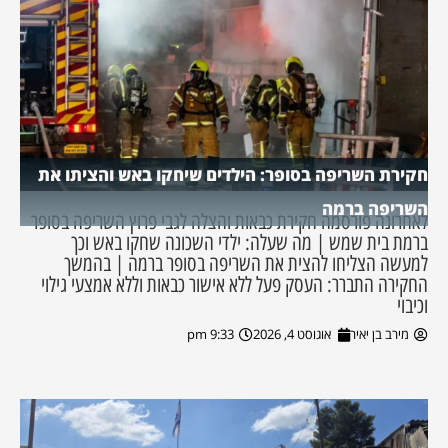
חקירת השריפה בסופר: הילדים שיחקו באש והציתו את
השריפה ברמה
לאחרונה פורסמה חקירת כבאות והצלה לגבי פרוץ השריפה בסופר
ברמת בית שמש | מה שעלה: ילדי השכונה שחקו באש וכך
למעשה הצליחו להצית את השריפה בסופר ברמה | בהמשך
החקירה התברר: העסק פעל ללא אישור כבאות וללא אמצעי גילוי
וכיבוי
מירב בן יאיר
אוגוסט 4, 2026
9:33 pm