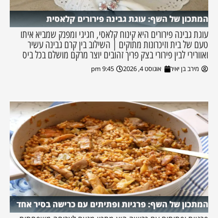
המתכון של השף: עוגת גבינה פירורים קלאסית
עוגת גבינה פירורים היא קינוח קלאסי, חגיגי ומפנק שמביא איתו
טעם של בית וזיכרונות מתוקים | השילוב בין קרם גבינה עשיר
ואוורירי לבין פירורי בצק פריך זהובים יוצר מרקם מושלם בכל ביס
מירב בן יאיר
אוגוסט 4, 2026
9:45 pm
המתכון של השף: פרגיות ופתיתים עם כרישה בסיר אחד