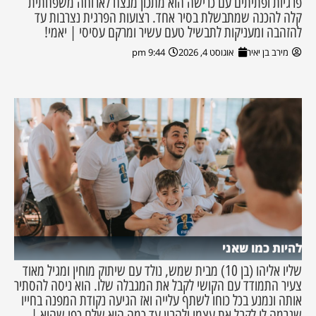
פרגיות ופתיתים עם כרישה הוא מתכון מנצח לארוחה משפחתית
קלה להכנה שמתבשלת בסיר אחד. רצועות הפרגית נצרבות עד
להזהבה ומעניקות לתבשיל טעם עשיר ומרקם עסיסי | יאמי!
מירב בן יאיר
אוגוסט 4, 2026
9:44 pm
להיות כמו שאני
שליו אליהו (בן 10) מבית שמש, נולד עם שיתוק מוחין ומגיל מאוד
צעיר התמודד עם הקושי לקבל את המגבלה שלו. הוא ניסה להסתיר
אותה ונמנע בכל כוחו לשתף עלייה ואז הגיעה נקודת המפנה בחייו
שגרמה לו לקבל את עצמו ולהבין עד כמה הוא שלם כפי שהוא |