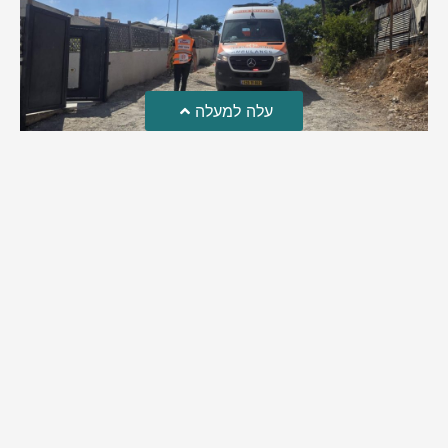
עלה למעלה
טרגדיה: נקבע מותו של הפעוט שטבע בבריכה
פעוט שטבע בבריכה במושב שדות מיכה, פונה לבית החולים הדסה
עין כרם כשהוא ללא דופק או נשימה | אחרי ניסיונות של החייאה
ממושכים, הרופאים נאלצו לקבוע את מותו | יהי זכרו ברוך
מירב בן יאיר
אוגוסט 4, 2026
9:33 pm