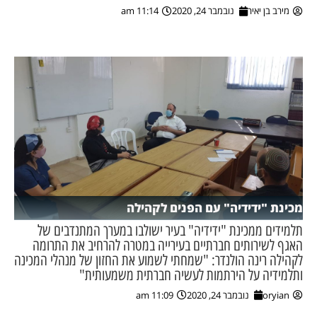
מירב בן יאיר
נובמבר 24, 2020
11:14 am
ן מסע מלחמה
ת השבוע
ונים
לות מקומית
דקס עסקים
מכינת "ידידיה" עם הפנים לקהילה
תלמידים ממכינת "ידידיה" בעיר ישולבו במערך המתנדבים של
האגף לשירותים חברתיים בעירייה במטרה להרחיב את התרומה
לקהילה רינה הולנדר: "שמחתי לשמוע את החזון של מנהלי המכינה
ותלמידיה על הירתמות לעשיה חברתית משמעותית"
oryian
נובמבר 24, 2020
11:09 am