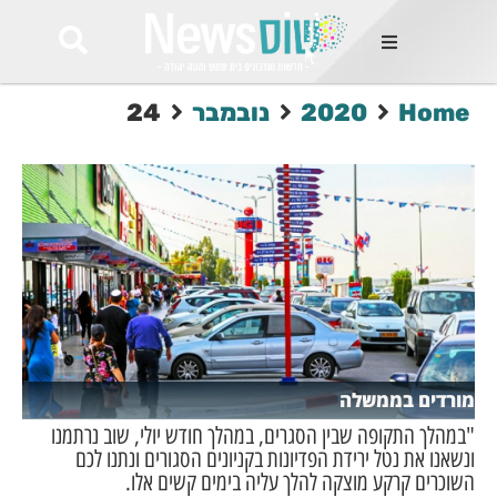
ות
Home
2020
נובמבר
24
שות החמות
ר בימים
ונים באזור
רט
Et ullamco
sollicitudin 
odio conseq
mauris, wisi v
tortor semper
feugiat 
ultricies la
Congue mat
מורדים בממשלה
luctus, quam 
mi sem
"במהלך התקופה שבין הסגרים, במהלך חודש יולי, שוב נרתמנו
ונשאנו את נטל ירידת הפדיונות בקניונים הסגורים ונתנו לכם
השוכרים קרקע מוצקה להלך עליה בימים קשים אלו.
לים