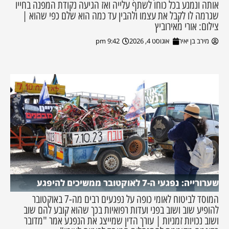
אותה ונמנע בכל כוחו לשתף עלייה ואז הגיעה נקודת המפנה בחייו
שגרמה לו לקבל את עצמו ולהבין עד כמה הוא שלם כפי שהוא |
צילום: אורי מאירוביץ
מירב בן יאיר
אוגוסט 4, 2026
9:42 pm
שערורייה: נפגעי ה-7 לאוקטובר ממשיכים להיפגע
המוסד לביטוח לאומי כופה על נפגעים רבים מה-7 באוקטובר
להופיע שוב ושוב בפני ועדות רפואיות בכך שהוא קובע להם שוב
ושוב נכויות זמניות | עורך הדין שמייצג את הנפגע אמר "מדובר