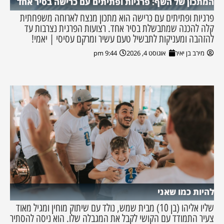
המתכון של השף: פרגיות ופתיתים עם כרישה בסיר אחד
פרגיות ופתיתים עם כרישה הוא מתכון מנצח לארוחה משפחתית
קלה להכנה שמתבשלת בסיר אחד. רצועות הפרגית נצרבות עד
להזהבה ומעניקות לתבשיל טעם עשיר ומרקם עסיסי | יאמי!
מירב בן יאיר
אוגוסט 4, 2026
9:44 pm
להיות כמו שאני
שליו אליהו (בן 10) מבית שמש, נולד עם שיתוק מוחין ומגיל מאוד
צעיר התמודד עם הקושי לקבל את המגבלה שלו. הוא ניסה להסתיר