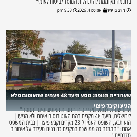
בדוגמה מקוממת להתנהלות המוסד לביטוח לאומי"
מירב בן יאיר
אוגוסט 4, 2026
9:38 pm
שערוריית תנופה: נוסע תיעד 48 פעמים שהאוטובוס לא
הגיע וקיבל פיצוי
אדם שנוהג לנסוע מידי יום דרך חברת האוטובוסים "תנופה"
לירושלים, תיעד 48 מקרים בהם האוטובוסים איחרו ולא הגיעו |
הוא תבע, השופט האמין ל-23 מקרים וקבע פיצוי | בבית המשפט
אמרו: "המתנה כה ממושכת במקרים כה רבים מעידה על איחורים
סדרתיים"