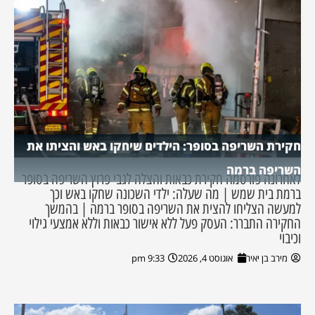
חקירת השריפה בסופר: הילדים שיחקו באש והציתו את
השריפה ברמה
לאחרונה פורסמה חקירת כבאות והצלה לגבי פרוץ השריפה בסופר
ברמת בית שמש | מה שעלה: ילדי השכונה שחקו באש וכך
למעשה הצליחו להצית את השריפה בסופר ברמה | בהמשך
החקירה התברר: העסק פעל ללא אישור כבאות וללא אמצעי גילוי
וכיבוי
מירב בן יאיר
אוגוסט 4, 2026
9:33 pm