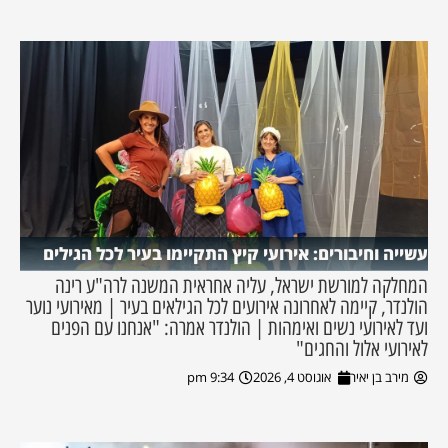
עשייה וחיבורים: אירועי קיץ התקיימו בעיר לכל הגילים
המחלקה למורשת ישראל, עליה אחראית המשנה לרה"ע רינה
הולנדר, קיימה לאחרונה אירועים לכל הגילאים בעיר | מאירועי נוער
ועד לאירועי נשים ואימהות | הולנדר אמרה: "אנחנו עם הפנים
לאירועי אלול והחגים"
מירב בן יאיר
אוגוסט 4, 2026
9:34 pm