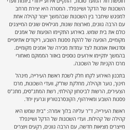
חופשת חול המועד סוכות, התקיים אירוע ייחודי ביוזמת וועדי
השכונות של הדקל ושיינפלד. המטרה היא יצירת מרחב
למפגש שיחבר בין השכונות שבהמשך ייצור קהילה אחת
עם הרבה גוונים, מארצות שונות, מגילאים שונים המייצגים
כולם את בית שמש. באירוע התקיימו הופעות של אמנים
מקומיים, הופעה של להקת פסגות השבע, ריקודים אתיופיים
וסדנאות אומנות לצד עמדות מכירה של אמנים מקומיים.
בהמשך יתקיימו אירועים נוספים באזור הממוקם מאחורי
מרכז הקניות של השכונה.
בתכנון האירוע לקחו חלק לשכת ראשת העירייה, מינהל
חינוך, נוער וקהילה, מחלקת שח"ק, וועדי השכונות, מרכז
הצעירים, הרשות לביטחון קהילתי, רשת המתנ"סים, מתנ"ס
פסגות השבע ומאירהוף, הקונסרבטוריון וגרעין יחד.
ראשת העירייה, ד"ר עליזה בלוך אמרה: "בית שמש היא
קהילה של קהילות. ועדי השכונות של הדקל ושיינפלד
מייצרים מציאות חדשה, עם הרבה גוונים, רקעים ויוצרים