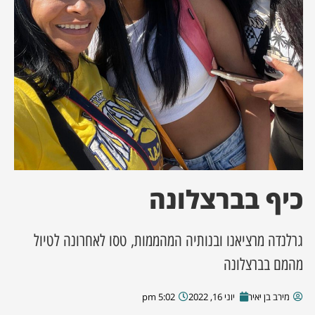
ן מסע מלחמה
ת השבוע
ונים
לות מקומית
דקס עסקים
כיף בברצלונה
גרלנדה מרציאנו ובנותיה המהממות, טסו לאחרונה לטיול
מהמם בברצלונה
מירב בן יאיר
יוני 16, 2022
5:02 pm