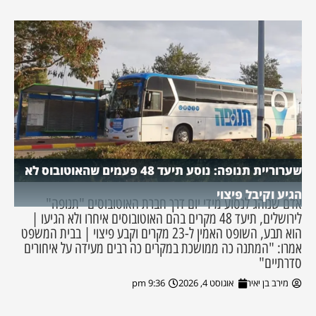
שערוריית תנופה: נוסע תיעד 48 פעמים שהאוטובוס לא
הגיע וקיבל פיצוי
אדם שנוהג לנסוע מידי יום דרך חברת האוטובוסים "תנופה"
לירושלים, תיעד 48 מקרים בהם האוטובוסים איחרו ולא הגיעו |
הוא תבע, השופט האמין ל-23 מקרים וקבע פיצוי | בבית המשפט
אמרו: "המתנה כה ממושכת במקרים כה רבים מעידה על איחורים
סדרתיים"
מירב בן יאיר
אוגוסט 4, 2026
9:36 pm