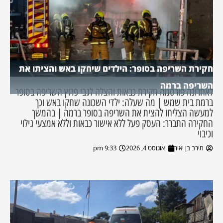
חקירת השריפה בסופר: הילדים שיחקו באש והציתו את
השריפה ברמה
לאחרונה פורסמה חקירת כבאות והצלה לגבי פרוץ השריפה בסופר
ברמת בית שמש | מה שעלה: ילדי השכונה שחקו באש וכך
למעשה הצליחו להצית את השריפה בסופר ברמה | בהמשך
החקירה התברר: העסק פעל ללא אישור כבאות וללא אמצעי גילוי
וכיבוי
מירב בן יאיר
אוגוסט 4, 2026
9:33 pm