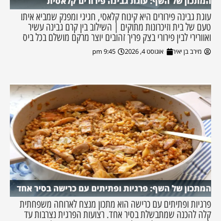
המתכון של השף: עוגת גבינה פירורים קלאסית
עוגת גבינה פירורים היא קינוח קלאסי, חגיגי ומפנק שמביא איתו
טעם של בית וזיכרונות מתוקים | השילוב בין קרם גבינה עשיר
ואוורירי לבין פירורי בצק פריך זהובים יוצר מרקם מושלם בכל ביס
מירב בן יאיר
אוגוסט 4, 2026
9:45 pm
המתכון של השף: פרגיות ופתיתים עם כרישה בסיר אחד
פרגיות ופתיתים עם כרישה הוא מתכון מנצח לארוחה משפחתית
קלה להכנה שמתבשלת בסיר אחד. רצועות הפרגית נצרבות עד